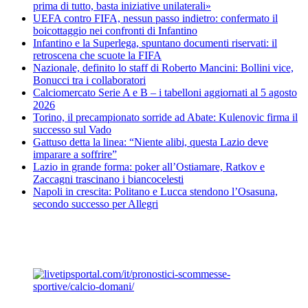
prima di tutto, basta iniziative unilaterali»
UEFA contro FIFA, nessun passo indietro: confermato il
boicottaggio nei confronti di Infantino
Infantino e la Superlega, spuntano documenti riservati: il
retroscena che scuote la FIFA
Nazionale, definito lo staff di Roberto Mancini: Bollini vice,
Bonucci tra i collaboratori
Calciomercato Serie A e B – i tabelloni aggiornati al 5 agosto
2026
Torino, il precampionato sorride ad Abate: Kulenovic firma il
successo sul Vado
Gattuso detta la linea: “Niente alibi, questa Lazio deve
imparare a soffrire”
Lazio in grande forma: poker all’Ostiamare, Ratkov e
Zaccagni trascinano i biancocelesti
Napoli in crescita: Politano e Lucca stendono l’Osasuna,
secondo successo per Allegri