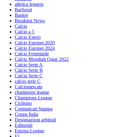
atletica leggera
BarSport
Basket
Breaking News
Calcio
Calcio a 5
Calcio Estero
Calcio Europei 2020
Calcio Europei 2024
Calcio Femminile
Calcio Mondiali Qatar 2022
Calcio Serie A
Calcio Serie B
Calcio Serie C
calcio serie C
Calciomercato
champions league
Champions League
Ciclismo
Comunicati Stampa
Coppa Italia
Designazioni arbitrali
Editoriali
Europa League
F1