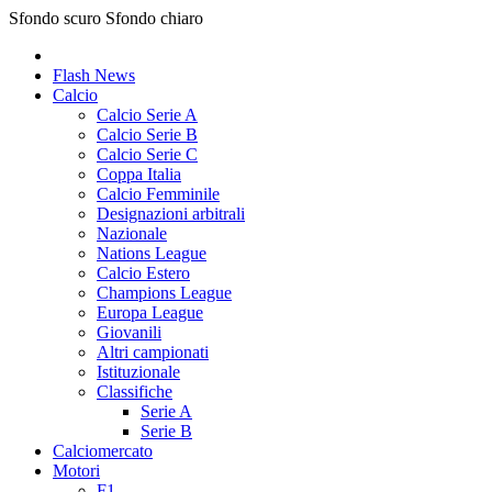
Sfondo scuro
Sfondo chiaro
Flash News
Calcio
Calcio Serie A
Calcio Serie B
Calcio Serie C
Coppa Italia
Calcio Femminile
Designazioni arbitrali
Nazionale
Nations League
Calcio Estero
Champions League
Europa League
Giovanili
Altri campionati
Istituzionale
Classifiche
Serie A
Serie B
Calciomercato
Motori
F1