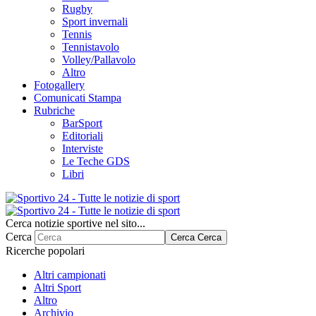
Rugby
Sport invernali
Tennis
Tennistavolo
Volley/Pallavolo
Altro
Fotogallery
Comunicati Stampa
Rubriche
BarSport
Editoriali
Interviste
Le Teche GDS
Libri
Cerca notizie sportive nel sito...
Cerca
Cerca
Cerca
Ricerche popolari
Altri campionati
Altri Sport
Altro
Archivio