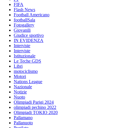
FIFA
Flash News
Football Americano
footballSala
Fotogallery
Giovanili
Giudice sportivo
IN EVIDENZA
Interviste
Interviste
Istituzionale
Le Teche GDS
Libri
motociclismo
Motori
Nations League
Nazionale
Notizie
Nuoto
Olimpiadi Parigi 2024
olimpiadi pechino 2022
Olimpiadi TOKIO 2020
Pallamano
Pallanuoto
Pugilato