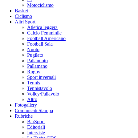
Motociclismo
Basket
Ciclismo
Altri Sport
Atletica leggera
Calcio Femminile
Football Americano
Football Sala
Nuoto
Pugilato
Pallanuoto
Pallamano
Rugby
Sport invernali
Tennis
Tennistavolo
Volley/Pallavolo
Altro
Fotogallery
Comunicati Stampa
Rubriche
BarSport
Editoriali
Interviste