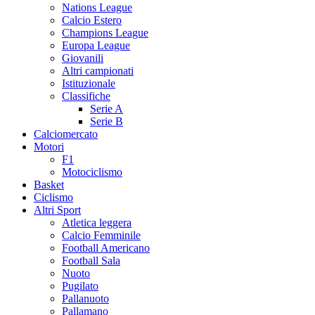
Nations League
Calcio Estero
Champions League
Europa League
Giovanili
Altri campionati
Istituzionale
Classifiche
Serie A
Serie B
Calciomercato
Motori
F1
Motociclismo
Basket
Ciclismo
Altri Sport
Atletica leggera
Calcio Femminile
Football Americano
Football Sala
Nuoto
Pugilato
Pallanuoto
Pallamano