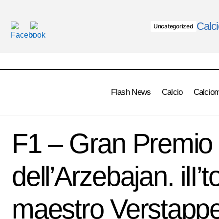
Calci
Uncategorized
Flash News
Calcio
Calcio
F1
IN E
Lazio non molla e segue sempre Insigne
F1 – Gran Premio
dell’Arzebajan. ilI’t
maestro Verstapp