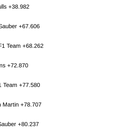
ulls +38.982
 Sauber +67.606
 F1 Team +68.262
ams +72.870
1 Team +77.580
 Martin +78.707
 Sauber +80.237