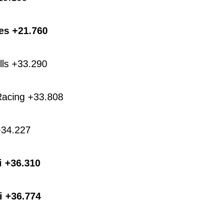
es +21.760
lls +33.290
Racing +33.808
+34.227
i +36.310
i +36.774