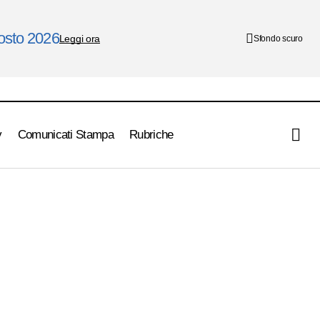
gosto 2026
Leggi ora
Sfondo scuro
y
Comunicati Stampa
Rubriche
Tennis: orgolgio azzurro! L'Italia femminile
erstappen
vince la Billie Jan King