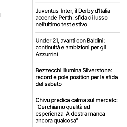
Juventus-Inter, il Derby d’Italia
l
accende Perth: sfida di lusso
nell’ultimo test estivo
Under 21, avanti con Baldini:
continuità e ambizioni per gli
Azzurrini
Bezzecchi illumina Silverstone:
record e pole position per la sfida
del sabato
Chivu predica calma sul mercato:
“Cerchiamo qualità ed
esperienza. A destra manca
ancora qualcosa”