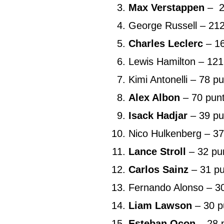
Max Verstappen
– 2
George Russell – 212
Charles Leclerc
– 16
Lewis Hamilton – 121
Kimi Antonelli – 78 pu
Alex Albon
– 70 punt
Isack Hadjar
– 39 pu
Nico Hulkenberg – 37
Lance Stroll
– 32 pun
Carlos Sainz
– 31 pu
Fernando Alonso – 30
Liam Lawson
– 30 p
Esteban Ocon
– 28 p