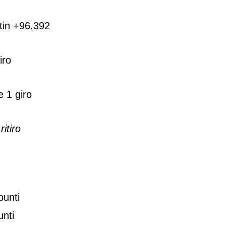
tin +96.392
iro
e 1 giro
n
ritiro
punti
unti