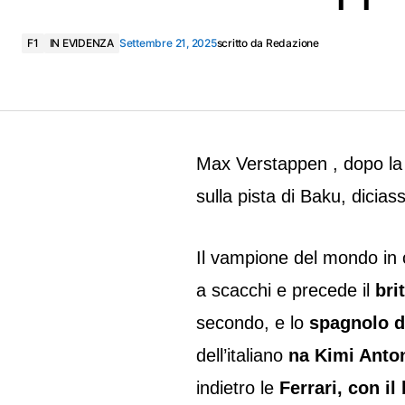
F1
IN EVIDENZA
Settembre 21, 2025
scritto da
Redazione
Max Verstappen , dopo la p
sulla pista di Baku, dicia
Il vampione del mondo in c
a scacchi e precede il
bri
secondo, e lo
spagnolo d
dell’italiano
na Kimi Anton
indietro le
Ferrari, con il