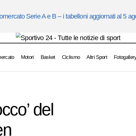
omercato Serie A e B – i tabelloni aggiornati al 5 a
mercato
Motori
Basket
Ciclismo
Altri Sport
Fotogaller
F1 – Gran Premio dell’Arzebajan. ilI’tocco’ del maestro V
VIDENZA
occo’ del
en