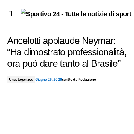
Ancelotti applaude Neymar: “Ha dimostrato
professionalità, ora può dare tanto al Brasile”
Ancelotti applaude Neymar:
“Ha dimostrato professionalità,
ora può dare tanto al Brasile”
Uncategorized
Giugno 25, 2026
scritto da
Redazione