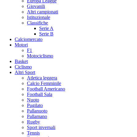
Europa League
Giovanili
Altri campionati
Istituzionale
Classifiche
Serie A
Serie B
Calciomercato
Motori
F1
Motociclismo
Basket
Ciclismo
Altri Sport
Atletica leggera
Calcio Femminile
Football Americano
Football Sala
Nuoto
Pugilato
Pallanuoto
Pallamano
Rugby
Sport invernali
Tennis