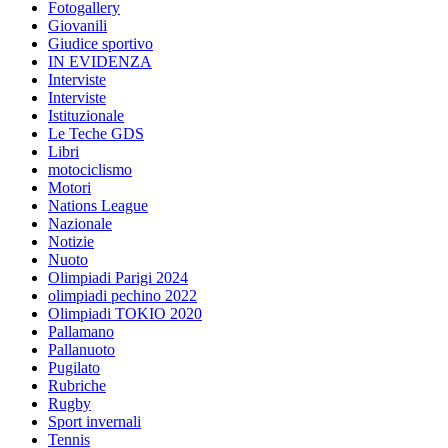
Fotogallery
Giovanili
Giudice sportivo
IN EVIDENZA
Interviste
Interviste
Istituzionale
Le Teche GDS
Libri
motociclismo
Motori
Nations League
Nazionale
Notizie
Nuoto
Olimpiadi Parigi 2024
olimpiadi pechino 2022
Olimpiadi TOKIO 2020
Pallamano
Pallanuoto
Pugilato
Rubriche
Rugby
Sport invernali
Tennis