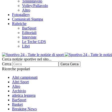
Tennistavolo
Volley/Pallavolo
Altro
Fotogallery
Comunicati Stampa
Rubriche
BarSport
Editoriali
Interviste
Le Teche GDS
Libri
Cerca notizie sportive nel sito...
Cerca
Cerca
Cerca
Ricerche popolari
Altri campionati
Altri Sport
Altro
Archivio
atletica leggera
BarSport
Basket
Breaking News