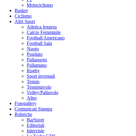
Motociclismo
Basket
Ciclismo
Altri Sport
Atletica leggera
Calcio Femminile
Football Americano
Football Sala
Nuoto
Pugilato
Pallanuoto
Pallamano
Rugby
Sport invernali
Tennis
Tennistavolo
Volley/Pallavolo
Altro
Fotogallery
Comunicati Stampa
Rubriche
BarSport
Editoriali
Interviste