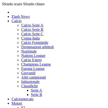
Sfondo scuro
Sfondo chiaro
Flash News
Calcio
Calcio Serie A
Calcio Serie B
Calcio Serie C
Coppa Italia
Calcio Femminile
Designazioni arbitrali
Nazionale
Nations League
Calcio Estero
Champions League
Europa League
Giovanili
Altri campionati
Istituzionale
Classifiche
Serie A
Serie B
Calciomercato
Motori
F1