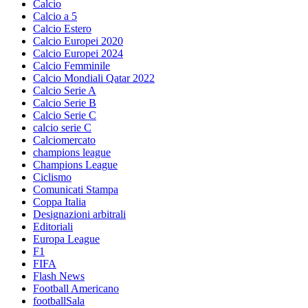
Calcio
Calcio a 5
Calcio Estero
Calcio Europei 2020
Calcio Europei 2024
Calcio Femminile
Calcio Mondiali Qatar 2022
Calcio Serie A
Calcio Serie B
Calcio Serie C
calcio serie C
Calciomercato
champions league
Champions League
Ciclismo
Comunicati Stampa
Coppa Italia
Designazioni arbitrali
Editoriali
Europa League
F1
FIFA
Flash News
Football Americano
footballSala