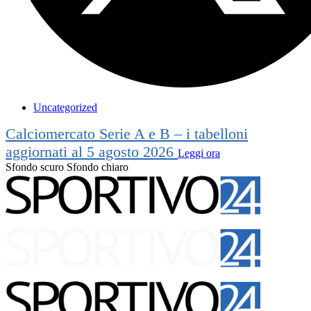
Uncategorized
Calciomercato Serie A e B – i tabelloni
aggiornati al 5 agosto 2026
Leggi ora
Sfondo scuro
Sfondo chiaro