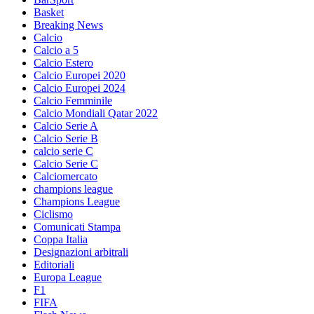
Basket
Breaking News
Calcio
Calcio a 5
Calcio Estero
Calcio Europei 2020
Calcio Europei 2024
Calcio Femminile
Calcio Mondiali Qatar 2022
Calcio Serie A
Calcio Serie B
calcio serie C
Calcio Serie C
Calciomercato
champions league
Champions League
Ciclismo
Comunicati Stampa
Coppa Italia
Designazioni arbitrali
Editoriali
Europa League
F1
FIFA