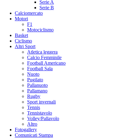
Serie A
Serie B
Calciomercato
Motori
F1
Motociclismo
Basket
Ciclismo
Altri Sport
Atletica leggera
Calcio Femminile
Football Americano
Football Sala
Nuoto
Pugilato
Pallanuoto
Pallamano
Rugby
Sport invernali
Tennis
Tennistavolo
Volley/Pallavolo
Altro
Fotogallery
Comunicati Stampa