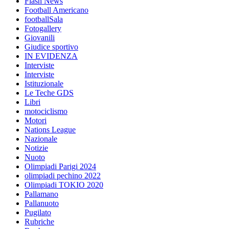
Flash News
Football Americano
footballSala
Fotogallery
Giovanili
Giudice sportivo
IN EVIDENZA
Interviste
Interviste
Istituzionale
Le Teche GDS
Libri
motociclismo
Motori
Nations League
Nazionale
Notizie
Nuoto
Olimpiadi Parigi 2024
olimpiadi pechino 2022
Olimpiadi TOKIO 2020
Pallamano
Pallanuoto
Pugilato
Rubriche