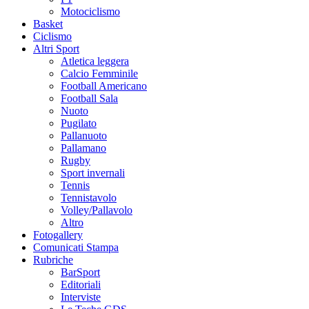
Motociclismo
Basket
Ciclismo
Altri Sport
Atletica leggera
Calcio Femminile
Football Americano
Football Sala
Nuoto
Pugilato
Pallanuoto
Pallamano
Rugby
Sport invernali
Tennis
Tennistavolo
Volley/Pallavolo
Altro
Fotogallery
Comunicati Stampa
Rubriche
BarSport
Editoriali
Interviste