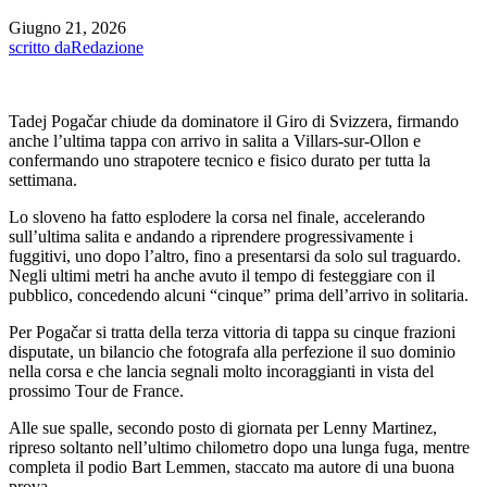
Giugno 21, 2026
scritto da
Redazione
Tadej Pogačar chiude da dominatore il Giro di Svizzera, firmando
anche l’ultima tappa con arrivo in salita a Villars-sur-Ollon e
confermando uno strapotere tecnico e fisico durato per tutta la
settimana.
Lo sloveno ha fatto esplodere la corsa nel finale, accelerando
sull’ultima salita e andando a riprendere progressivamente i
fuggitivi, uno dopo l’altro, fino a presentarsi da solo sul traguardo.
Negli ultimi metri ha anche avuto il tempo di festeggiare con il
pubblico, concedendo alcuni “cinque” prima dell’arrivo in solitaria.
Per Pogačar si tratta della terza vittoria di tappa su cinque frazioni
disputate, un bilancio che fotografa alla perfezione il suo dominio
nella corsa e che lancia segnali molto incoraggianti in vista del
prossimo Tour de France.
Alle sue spalle, secondo posto di giornata per Lenny Martinez,
ripreso soltanto nell’ultimo chilometro dopo una lunga fuga, mentre
completa il podio Bart Lemmen, staccato ma autore di una buona
prova.