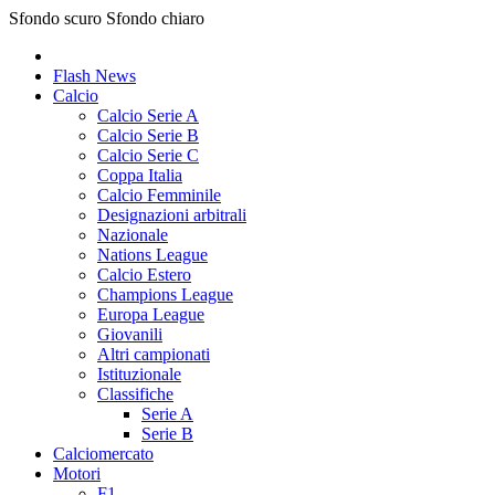
Sfondo scuro
Sfondo chiaro
Flash News
Calcio
Calcio Serie A
Calcio Serie B
Calcio Serie C
Coppa Italia
Calcio Femminile
Designazioni arbitrali
Nazionale
Nations League
Calcio Estero
Champions League
Europa League
Giovanili
Altri campionati
Istituzionale
Classifiche
Serie A
Serie B
Calciomercato
Motori
F1