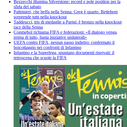
Bezzecchi illumina Silverstone: record e pole position per la
sfida del sabato
Paltrinieri, che beffa nella Senna: Greg è quarto. Betlehem
sorprende tutti nella knockout
Taddeucci, tris di medaglie a Parigi: è bronzo nella knockout
race della Senna
Conmebol richiama FIFA e federazioni: «Il dialogo venga
prima di tutto, basta iniziative unilaterali»
UEFA contro FIFA, nessun passo indietro: confermato il
boicottaggio nei confronti di Infantino
Infantino e la Superlega, spuntano documenti riservati: il
retroscena che scuote la FIFA