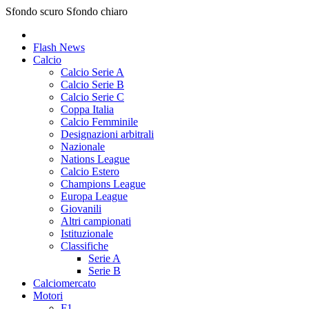
Sfondo scuro
Sfondo chiaro
Flash News
Calcio
Calcio Serie A
Calcio Serie B
Calcio Serie C
Coppa Italia
Calcio Femminile
Designazioni arbitrali
Nazionale
Nations League
Calcio Estero
Champions League
Europa League
Giovanili
Altri campionati
Istituzionale
Classifiche
Serie A
Serie B
Calciomercato
Motori
F1