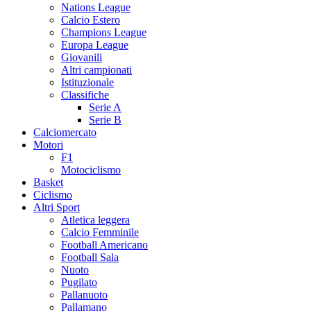
Nations League
Calcio Estero
Champions League
Europa League
Giovanili
Altri campionati
Istituzionale
Classifiche
Serie A
Serie B
Calciomercato
Motori
F1
Motociclismo
Basket
Ciclismo
Altri Sport
Atletica leggera
Calcio Femminile
Football Americano
Football Sala
Nuoto
Pugilato
Pallanuoto
Pallamano