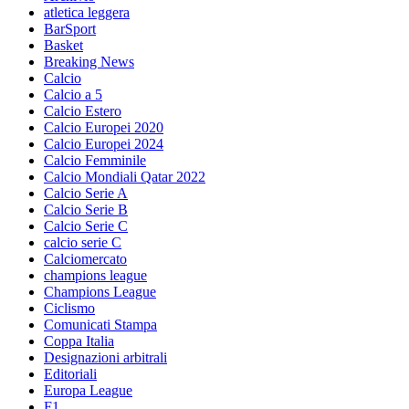
atletica leggera
BarSport
Basket
Breaking News
Calcio
Calcio a 5
Calcio Estero
Calcio Europei 2020
Calcio Europei 2024
Calcio Femminile
Calcio Mondiali Qatar 2022
Calcio Serie A
Calcio Serie B
Calcio Serie C
calcio serie C
Calciomercato
champions league
Champions League
Ciclismo
Comunicati Stampa
Coppa Italia
Designazioni arbitrali
Editoriali
Europa League
F1