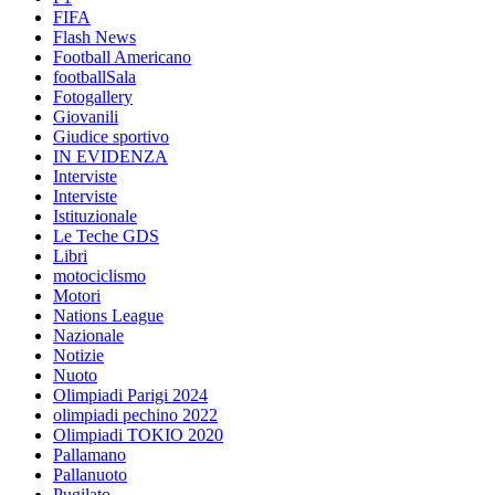
FIFA
Flash News
Football Americano
footballSala
Fotogallery
Giovanili
Giudice sportivo
IN EVIDENZA
Interviste
Interviste
Istituzionale
Le Teche GDS
Libri
motociclismo
Motori
Nations League
Nazionale
Notizie
Nuoto
Olimpiadi Parigi 2024
olimpiadi pechino 2022
Olimpiadi TOKIO 2020
Pallamano
Pallanuoto
Pugilato