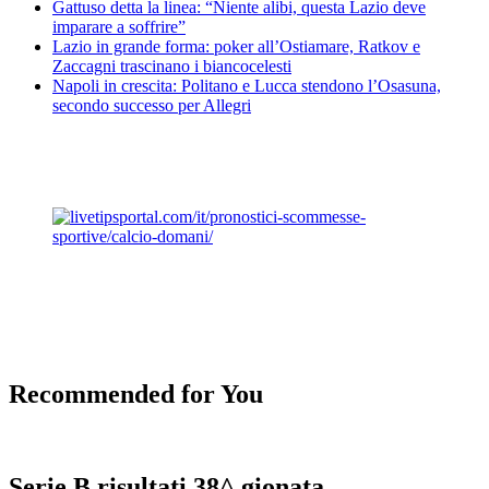
Gattuso detta la linea: “Niente alibi, questa Lazio deve
imparare a soffrire”
Lazio in grande forma: poker all’Ostiamare, Ratkov e
Zaccagni trascinano i biancocelesti
Napoli in crescita: Politano e Lucca stendono l’Osasuna,
secondo successo per Allegri
Recommended for You
Serie B risultati 38^ gionata