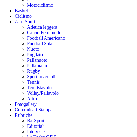
Motociclismo
Basket
Ciclismo
Altri Sport
Atletica leggera
Calcio Femminile
Football Americano
Football Sala
Nuoto
Pugilato
Pallanuoto
Pallamano
Rugby
Sport invernali
Tennis
Tennistavolo
Volley/Pallavolo
Altro
Fotogallery
Comunicati Stampa
Rubriche
BarSport
Editoriali
Interviste