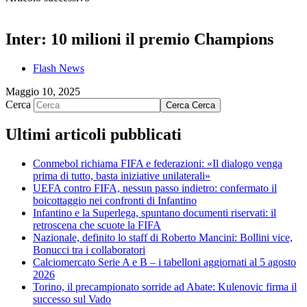
Inter: 10 milioni il premio Champions
Flash News
Maggio 10, 2025
Cerca
Cerca
Cerca
Ultimi articoli pubblicati
Conmebol richiama FIFA e federazioni: «Il dialogo venga
prima di tutto, basta iniziative unilaterali»
UEFA contro FIFA, nessun passo indietro: confermato il
boicottaggio nei confronti di Infantino
Infantino e la Superlega, spuntano documenti riservati: il
retroscena che scuote la FIFA
Nazionale, definito lo staff di Roberto Mancini: Bollini vice,
Bonucci tra i collaboratori
Calciomercato Serie A e B – i tabelloni aggiornati al 5 agosto
2026
Torino, il precampionato sorride ad Abate: Kulenovic firma il
successo sul Vado