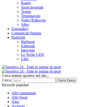
Rugby
Sport invernali
Tennis
Tennistavolo
Volley/Pallavolo
Altro
Fotogallery
Comunicati Stampa
Rubriche
BarSport
Editoriali
Interviste
Le Teche GDS
Libri
Cerca notizie sportive nel sito...
Cerca
Cerca
Cerca
Ricerche popolari
Altri campionati
Altri Sport
Altro
Archivio