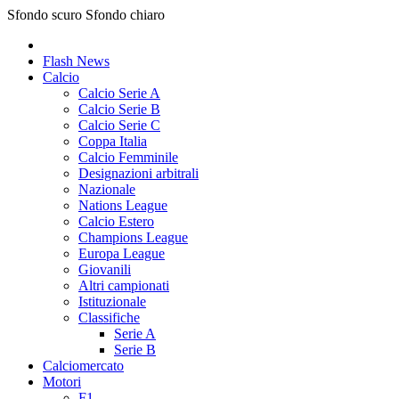
Sfondo scuro
Sfondo chiaro
Flash News
Calcio
Calcio Serie A
Calcio Serie B
Calcio Serie C
Coppa Italia
Calcio Femminile
Designazioni arbitrali
Nazionale
Nations League
Calcio Estero
Champions League
Europa League
Giovanili
Altri campionati
Istituzionale
Classifiche
Serie A
Serie B
Calciomercato
Motori
F1