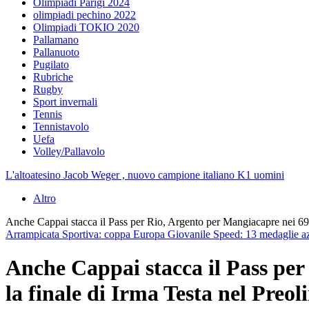
Olimpiadi Parigi 2024
olimpiadi pechino 2022
Olimpiadi TOKIO 2020
Pallamano
Pallanuoto
Pugilato
Rubriche
Rugby
Sport invernali
Tennis
Tennistavolo
Uefa
Volley/Pallavolo
L'altoatesino Jacob Weger , nuovo campione italiano K1 uomini
Altro
Anche Cappai stacca il Pass per Rio, Argento per Mangiacapre nei 6
Arrampicata Sportiva: coppa Europa Giovanile Speed: 13 medaglie az
Anche Cappai stacca il Pass per
la finale di Irma Testa nel Pr