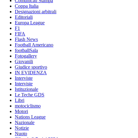
Comunicati Stampa
Coppa Italia
Designazioni arbitrali
Editoriali
Europa League
F1
FIFA
Flash News
Football Americano
footballSala
Fotogallery
Giovanili
Giudice sportivo
IN EVIDENZA
Interviste
Interviste
Istituzionale
Le Teche GDS
Libri
motociclismo
Motori
Nations League
Nazionale
Notizie
Nuoto