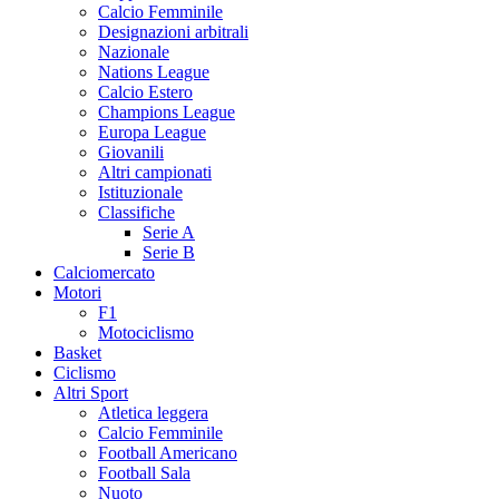
Calcio Femminile
Designazioni arbitrali
Nazionale
Nations League
Calcio Estero
Champions League
Europa League
Giovanili
Altri campionati
Istituzionale
Classifiche
Serie A
Serie B
Calciomercato
Motori
F1
Motociclismo
Basket
Ciclismo
Altri Sport
Atletica leggera
Calcio Femminile
Football Americano
Football Sala
Nuoto