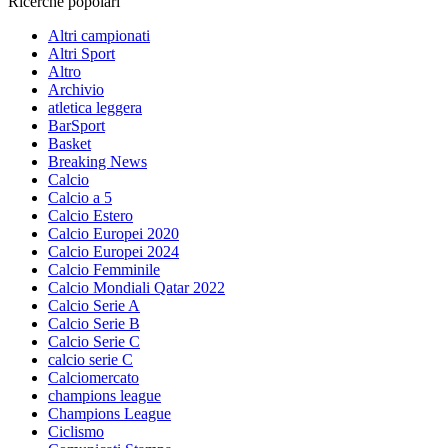
Ricerche popolari
Altri campionati
Altri Sport
Altro
Archivio
atletica leggera
BarSport
Basket
Breaking News
Calcio
Calcio a 5
Calcio Estero
Calcio Europei 2020
Calcio Europei 2024
Calcio Femminile
Calcio Mondiali Qatar 2022
Calcio Serie A
Calcio Serie B
Calcio Serie C
calcio serie C
Calciomercato
champions league
Champions League
Ciclismo