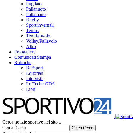
Pugilato
Pallanuoto
Pallamano
Rugby
Sport invernali
Tennis
Tennistavolo
Volley/Pallavolo
Altro
Fotogallery
Comunicati Stampa
Rubriche
BarSport
Editoriali
Interviste
Le Teche GDS
Libri
Cerca notizie sportive nel sito...
Cerca
Cerca
Cerca