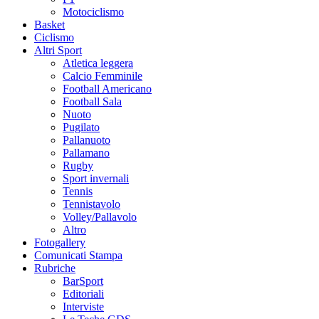
Motociclismo
Basket
Ciclismo
Altri Sport
Atletica leggera
Calcio Femminile
Football Americano
Football Sala
Nuoto
Pugilato
Pallanuoto
Pallamano
Rugby
Sport invernali
Tennis
Tennistavolo
Volley/Pallavolo
Altro
Fotogallery
Comunicati Stampa
Rubriche
BarSport
Editoriali
Interviste