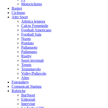
Motociclismo
Basket
Ciclismo
Altri Sport
Atletica leggera
Calcio Femminile
Football Americano
Football Sala
Nuoto
Pugilato
Pallanuoto
Pallamano
Rugby
Sport invernali
Tennis
Tennistavolo
Volley/Pallavolo
Altro
Fotogallery
Comunicati Stampa
Rubriche
BarSport
Editoriali
Interviste