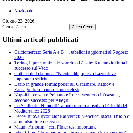
Nazionale
Giugno 23, 2026
Cerca
Cerca
Cerca
Ultimi articoli pubblicati
Calciomercato Serie A e B – i tabelloni aggiornati al 5 agosto
2026
Torino, il precampionato sorride ad Abate: Kulenovic firma il
successo sul Vado
Gattuso detta la linea: “Niente alibi, questa Lazio deve
imparare a soffrire”
Lazio in grande forma: poker all’Ostiamare, Ratkov e
Zaccagni trascinano i biancocelesti
Napoli in crescita: Politano e Lucca stendono l’Osasuna,
secondo successo per Allegri
Lo Stadio del Nuoto di Taranto pronto a ospitarei Giochi del
Mediterraneo 2026
Lecce, nuova rivoluzione ai vertici: Mencucci lascia il ruolo di
amministratore delegato
Milan , Amorim:” con l’Inter test importante”
Inter, Chivu:” la squadra+ in crescita , i risultati arriveranno”