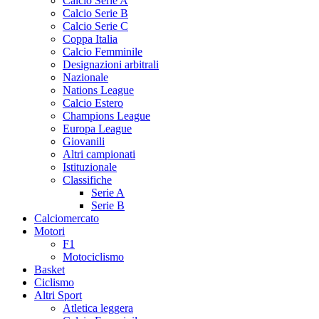
Calcio Serie A
Calcio Serie B
Calcio Serie C
Coppa Italia
Calcio Femminile
Designazioni arbitrali
Nazionale
Nations League
Calcio Estero
Champions League
Europa League
Giovanili
Altri campionati
Istituzionale
Classifiche
Serie A
Serie B
Calciomercato
Motori
F1
Motociclismo
Basket
Ciclismo
Altri Sport
Atletica leggera