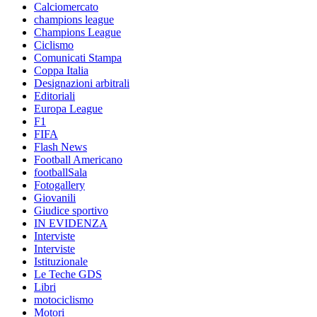
Calciomercato
champions league
Champions League
Ciclismo
Comunicati Stampa
Coppa Italia
Designazioni arbitrali
Editoriali
Europa League
F1
FIFA
Flash News
Football Americano
footballSala
Fotogallery
Giovanili
Giudice sportivo
IN EVIDENZA
Interviste
Interviste
Istituzionale
Le Teche GDS
Libri
motociclismo
Motori