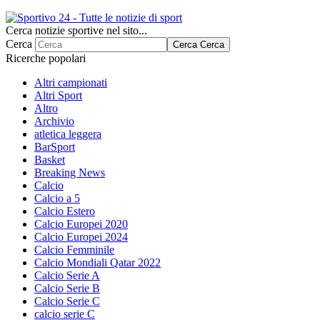
Cerca notizie sportive nel sito...
Cerca
Cerca
Cerca
Ricerche popolari
Altri campionati
Altri Sport
Altro
Archivio
atletica leggera
BarSport
Basket
Breaking News
Calcio
Calcio a 5
Calcio Estero
Calcio Europei 2020
Calcio Europei 2024
Calcio Femminile
Calcio Mondiali Qatar 2022
Calcio Serie A
Calcio Serie B
Calcio Serie C
calcio serie C