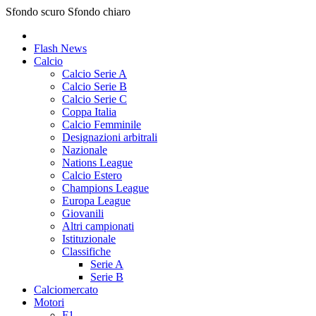
Sfondo scuro
Sfondo chiaro
Flash News
Calcio
Calcio Serie A
Calcio Serie B
Calcio Serie C
Coppa Italia
Calcio Femminile
Designazioni arbitrali
Nazionale
Nations League
Calcio Estero
Champions League
Europa League
Giovanili
Altri campionati
Istituzionale
Classifiche
Serie A
Serie B
Calciomercato
Motori
F1