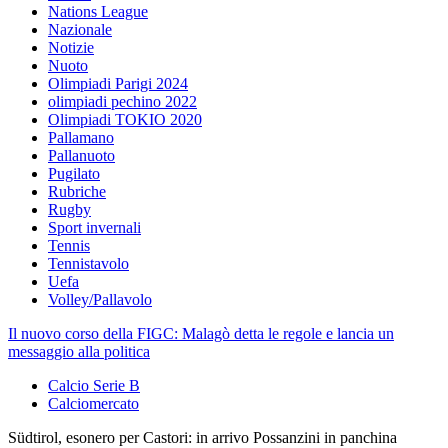
Nations League
Nazionale
Notizie
Nuoto
Olimpiadi Parigi 2024
olimpiadi pechino 2022
Olimpiadi TOKIO 2020
Pallamano
Pallanuoto
Pugilato
Rubriche
Rugby
Sport invernali
Tennis
Tennistavolo
Uefa
Volley/Pallavolo
Il nuovo corso della FIGC: Malagò detta le regole e lancia un
messaggio alla politica
Calcio Serie B
Calciomercato
Südtirol, esonero per Castori: in arrivo Possanzini in panchina