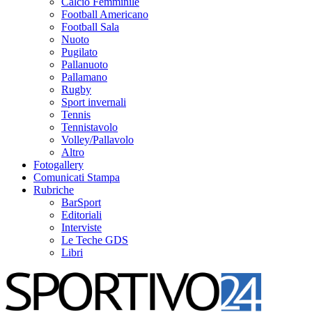
Calcio Femminile
Football Americano
Football Sala
Nuoto
Pugilato
Pallanuoto
Pallamano
Rugby
Sport invernali
Tennis
Tennistavolo
Volley/Pallavolo
Altro
Fotogallery
Comunicati Stampa
Rubriche
BarSport
Editoriali
Interviste
Le Teche GDS
Libri