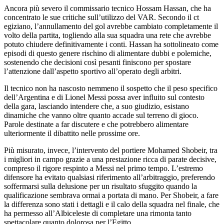
Ancora più severo il commissario tecnico Hossam Hassan, che ha
concentrato le sue critiche sull’utilizzo del VAR. Secondo il ct
egiziano, l’annullamento del gol avrebbe cambiato completamente il
volto della partita, togliendo alla sua squadra una rete che avrebbe
potuto chiudere definitivamente i conti. Hassan ha sottolineato come
episodi di questo genere rischino di alimentare dubbi e polemiche,
sostenendo che decisioni così pesanti finiscono per spostare
l’attenzione dall’aspetto sportivo all’operato degli arbitri.
Il tecnico non ha nascosto nemmeno il sospetto che il peso specifico
dell’Argentina e di Lionel Messi possa aver influito sul contesto
della gara, lasciando intendere che, a suo giudizio, esistano
dinamiche che vanno oltre quanto accade sul terreno di gioco.
Parole destinate a far discutere e che potrebbero alimentare
ulteriormente il dibattito nelle prossime ore.
Più misurato, invece, l’intervento del portiere Mohamed Shobeir, tra
i migliori in campo grazie a una prestazione ricca di parate decisive,
compreso il rigore respinto a Messi nel primo tempo. L’estremo
difensore ha evitato qualsiasi riferimento all’arbitraggio, preferendo
soffermarsi sulla delusione per un risultato sfuggito quando la
qualificazione sembrava ormai a portata di mano. Per Shobeir, a fare
la differenza sono stati i dettagli e il calo della squadra nel finale, che
ha permesso all’Albiceleste di completare una rimonta tanto
spettacolare quanto dolorosa per l’Egitto.