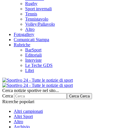
Rugby
Sport invernali
Tennis
Tennistavolo
Volley/Pallavolo
Altro
Fotogallery
Comunicati Stampa
Rubriche
BarSport
Editoriali
Interviste
Le Teche GDS
Libri
Cerca notizie sportive nel sito...
Cerca
Cerca
Cerca
Ricerche popolari
Altri campionati
Altri Sport
Altro
Archivio