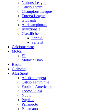
Nations League
Calcio Estero
Champions League
Europa League
Giovanili
Altri campionati
Istituzionale
Classifiche
Serie A
Serie B
Calciomercato
Motori
F1
Motociclismo
Basket
Ciclismo
Altri Sport
Atletica leggera
Calcio Femminile
Football Americano
Football Sala
Nuoto
Pugilato
Pallanuoto
Pallamano