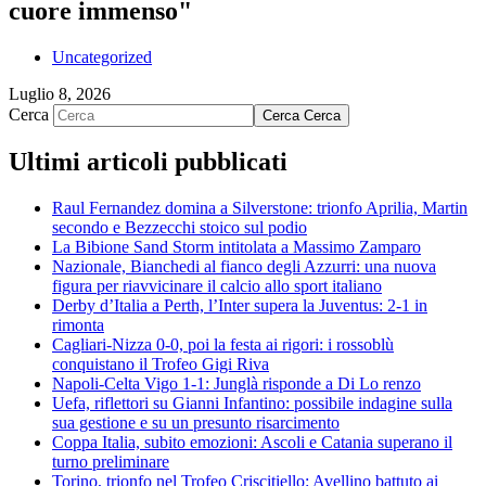
cuore immenso"
Uncategorized
Luglio 8, 2026
Cerca
Cerca
Cerca
Ultimi articoli pubblicati
Raul Fernandez domina a Silverstone: trionfo Aprilia, Martin
secondo e Bezzecchi stoico sul podio
La Bibione Sand Storm intitolata a Massimo Zamparo
Nazionale, Bianchedi al fianco degli Azzurri: una nuova
figura per riavvicinare il calcio allo sport italiano
Derby d’Italia a Perth, l’Inter supera la Juventus: 2-1 in
rimonta
Cagliari-Nizza 0-0, poi la festa ai rigori: i rossoblù
conquistano il Trofeo Gigi Riva
Napoli-Celta Vigo 1-1: Junglà risponde a Di Lo renzo
Uefa, riflettori su Gianni Infantino: possibile indagine sulla
sua gestione e su un presunto risarcimento
Coppa Italia, subito emozioni: Ascoli e Catania superano il
turno preliminare
Torino, trionfo nel Trofeo Criscitiello: Avellino battuto ai