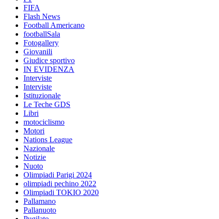
FIFA
Flash News
Football Americano
footballSala
Fotogallery
Giovanili
Giudice sportivo
IN EVIDENZA
Interviste
Interviste
Istituzionale
Le Teche GDS
Libri
motociclismo
Motori
Nations League
Nazionale
Notizie
Nuoto
Olimpiadi Parigi 2024
olimpiadi pechino 2022
Olimpiadi TOKIO 2020
Pallamano
Pallanuoto
Pugilato