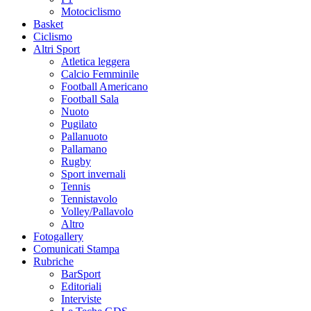
Motociclismo
Basket
Ciclismo
Altri Sport
Atletica leggera
Calcio Femminile
Football Americano
Football Sala
Nuoto
Pugilato
Pallanuoto
Pallamano
Rugby
Sport invernali
Tennis
Tennistavolo
Volley/Pallavolo
Altro
Fotogallery
Comunicati Stampa
Rubriche
BarSport
Editoriali
Interviste