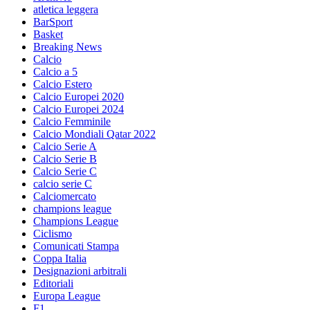
atletica leggera
BarSport
Basket
Breaking News
Calcio
Calcio a 5
Calcio Estero
Calcio Europei 2020
Calcio Europei 2024
Calcio Femminile
Calcio Mondiali Qatar 2022
Calcio Serie A
Calcio Serie B
Calcio Serie C
calcio serie C
Calciomercato
champions league
Champions League
Ciclismo
Comunicati Stampa
Coppa Italia
Designazioni arbitrali
Editoriali
Europa League
F1