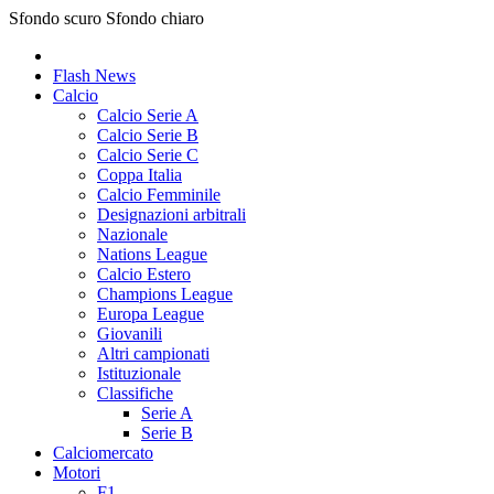
Sfondo scuro
Sfondo chiaro
Flash News
Calcio
Calcio Serie A
Calcio Serie B
Calcio Serie C
Coppa Italia
Calcio Femminile
Designazioni arbitrali
Nazionale
Nations League
Calcio Estero
Champions League
Europa League
Giovanili
Altri campionati
Istituzionale
Classifiche
Serie A
Serie B
Calciomercato
Motori
F1