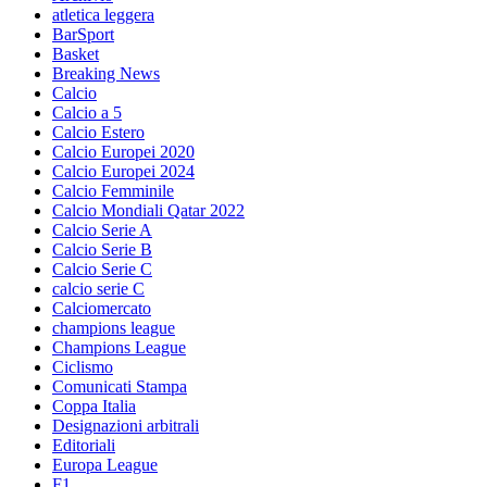
atletica leggera
BarSport
Basket
Breaking News
Calcio
Calcio a 5
Calcio Estero
Calcio Europei 2020
Calcio Europei 2024
Calcio Femminile
Calcio Mondiali Qatar 2022
Calcio Serie A
Calcio Serie B
Calcio Serie C
calcio serie C
Calciomercato
champions league
Champions League
Ciclismo
Comunicati Stampa
Coppa Italia
Designazioni arbitrali
Editoriali
Europa League
F1