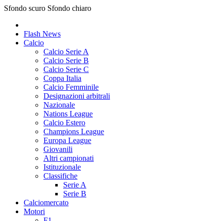
Sfondo scuro
Sfondo chiaro
Flash News
Calcio
Calcio Serie A
Calcio Serie B
Calcio Serie C
Coppa Italia
Calcio Femminile
Designazioni arbitrali
Nazionale
Nations League
Calcio Estero
Champions League
Europa League
Giovanili
Altri campionati
Istituzionale
Classifiche
Serie A
Serie B
Calciomercato
Motori
F1