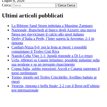
Luglio 8, 2026
Cerca
Cerca
Cerca
Ultimi articoli pubblicati
La Bibione Sand Storm intitolata a Massimo Zamparo
Nazionale, Bianchedi al fianco degli Azzurri: una nuova
figura per riavvicinare il calcio allo sport italiano
Derby d’Italia a Perth, l’Inter supera la Juventus: 2-1 in
rimonta
Cagliari-Nizza 0-0, poi la festa ai rigori: i rossoblù
conquistano il Trofeo Gigi Riva
Napoli-Celta Vigo 1-1: Junglà risponde a Di Lo renzo
Uefa, riflettori su Gianni Infantino: possibile indagine sulla
sua gestione e su un presunto risarcimento
Coppa Italia, subito emozioni: Ascoli e Catania superano il
turno preliminare
Torino, trionfo nel Trofeo Criscitiello: Avellino battuto ai
rigori
Venezia, rimonta e beffa finale: 2-2 con il Brest nell’ultimo
test internazionale