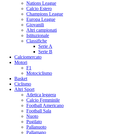
Nations League
Calcio Estero
Champions League
Europa League
Giovanili
Altri campionati
Istituzionale
Classifiche
Serie A
Serie B
Calciomercato
Motori
F1
Motociclismo
Basket
Ciclismo
Altri Sport
Atletica leggera
Calcio Femminile
Football Americano
Football Sala
Nuoto
Pugilato
Pallanuoto
Pallamano