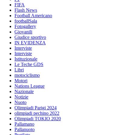
FIFA
Flash News
Football Americano
footballSala
Fotogallery
Giovanili
Giudice sportivo
IN EVIDENZA
Interviste
Interviste
Istituzionale
Le Teche GDS
Libri
motociclismo
Motori
Nations League
Nazionale
Notizie
Nuoto
Olimpiadi Parigi 2024
olimpiadi pechino 2022
Olimpiadi TOKIO 2020
Pallamano
Pallanuoto
Pugilato