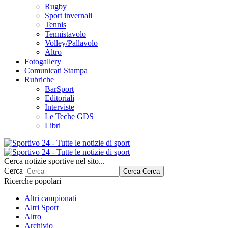
Rugby
Sport invernali
Tennis
Tennistavolo
Volley/Pallavolo
Altro
Fotogallery
Comunicati Stampa
Rubriche
BarSport
Editoriali
Interviste
Le Teche GDS
Libri
Cerca notizie sportive nel sito...
Cerca
Cerca
Cerca
Ricerche popolari
Altri campionati
Altri Sport
Altro
Archivio