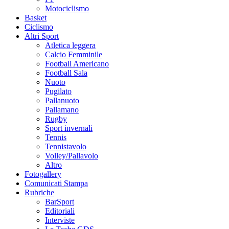
Motociclismo
Basket
Ciclismo
Altri Sport
Atletica leggera
Calcio Femminile
Football Americano
Football Sala
Nuoto
Pugilato
Pallanuoto
Pallamano
Rugby
Sport invernali
Tennis
Tennistavolo
Volley/Pallavolo
Altro
Fotogallery
Comunicati Stampa
Rubriche
BarSport
Editoriali
Interviste