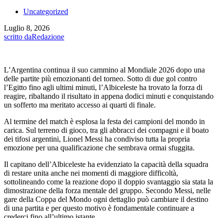
Uncategorized
Luglio 8, 2026
scritto da
Redazione
L’Argentina continua il suo cammino al Mondiale 2026 dopo una
delle partite più emozionanti del torneo. Sotto di due gol contro
l’Egitto fino agli ultimi minuti, l’Albiceleste ha trovato la forza di
reagire, ribaltando il risultato in appena dodici minuti e conquistando
un sofferto ma meritato accesso ai quarti di finale.
Al termine del match è esplosa la festa dei campioni del mondo in
carica. Sul terreno di gioco, tra gli abbracci dei compagni e il boato
dei tifosi argentini, Lionel Messi ha condiviso tutta la propria
emozione per una qualificazione che sembrava ormai sfuggita.
Il capitano dell’Albiceleste ha evidenziato la capacità della squadra
di restare unita anche nei momenti di maggiore difficoltà,
sottolineando come la reazione dopo il doppio svantaggio sia stata la
dimostrazione della forza mentale del gruppo. Secondo Messi, nelle
gare della Coppa del Mondo ogni dettaglio può cambiare il destino
di una partita e per questo motivo è fondamentale continuare a
crederci fino all’ultimo istante.