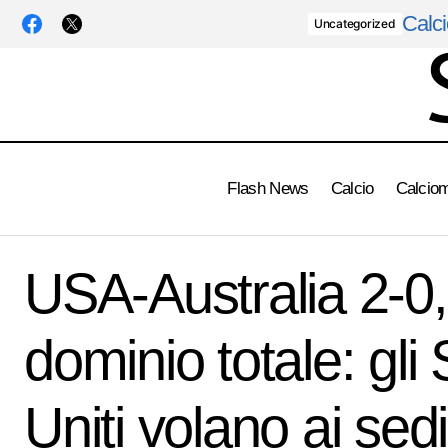
Calci
Uncategorized
Flash News
Calcio
Calcio
Marocco travolgente nei ritmi, Saibari
Uncatego
fulmina la Scozia in avvio: dominio senza
USA-Australia 2-0,
goleada
dominio totale: gli 
Uniti volano ai sed