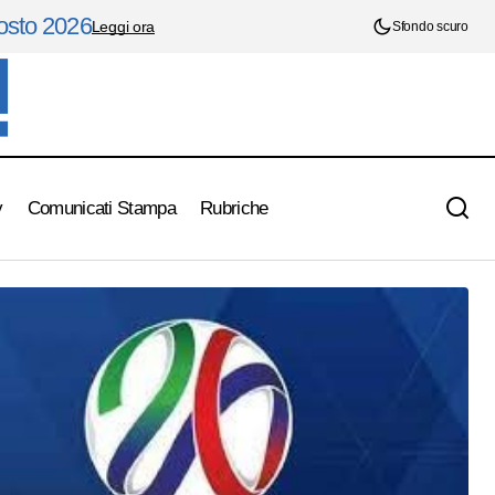
gosto 2026
Leggi ora
Sfondo scuro
y
Comunicati Stampa
Rubriche
Ronaldinho a 46 anni riparte dalla Serie C:
edicesimi
accordo clamoroso con il Ravenna, sarà
anche socio del club