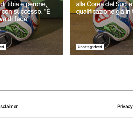
 di tibia e perone,
alla Corea del Sud e
 con successo. “È
qualificazione già in
va di fede”
zed
Uncategorized
isclaimer
Privacy