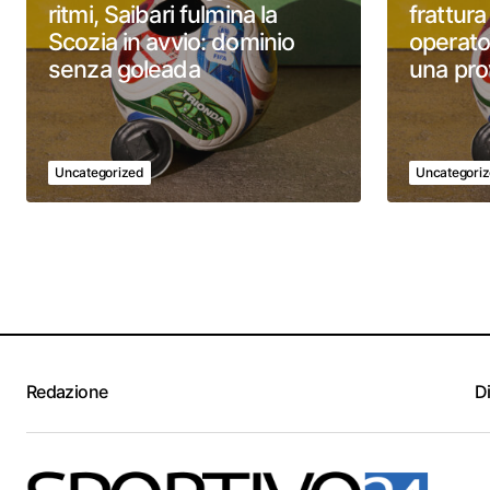
ritmi, Saibari fulmina la
frattura
Scozia in avvio: dominio
operato
senza goleada
una pro
Uncategorized
Uncategori
Redazione
D