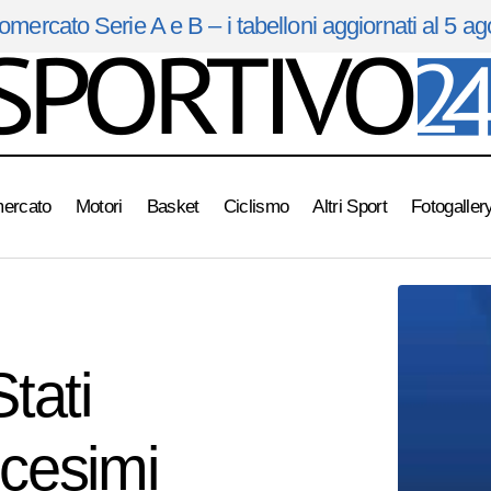
omercato Serie A e B – i tabelloni aggiornati al 5 a
mercato
Motori
Basket
Ciclismo
Altri Sport
Fotogaller
USA-Australia 2-0, dominio totale: gli Stati Uniti volano ai s
rized
Stati
icesimi