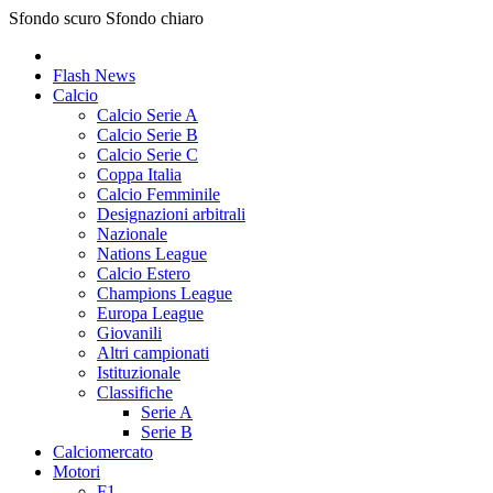
Sfondo scuro
Sfondo chiaro
Flash News
Calcio
Calcio Serie A
Calcio Serie B
Calcio Serie C
Coppa Italia
Calcio Femminile
Designazioni arbitrali
Nazionale
Nations League
Calcio Estero
Champions League
Europa League
Giovanili
Altri campionati
Istituzionale
Classifiche
Serie A
Serie B
Calciomercato
Motori
F1