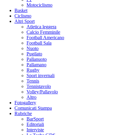
Motociclismo
Basket
Ciclismo
Altri Sport
Atletica leggera
Calcio Femminile
Football Americano
Football Sala
Nuoto
Pugilato
Pallanuoto
Pallamano
Rugby
Sport invernali
Tennis
Tennistavolo
Volley/Pallavolo
Altro
Fotogallery
Comunicati Stampa
Rubriche
BarSport
Editoriali
Interviste