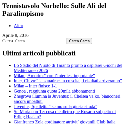
Tennistavolo Norbello: Sulle Ali del
Paralimpismo
Altro
Aprile 8, 2016
Cerca
Cerca
Cerca
Ultimi articoli pubblicati
Lo Stadio del Nuoto di Taranto pronto a ospitarei Giochi del
Mediterraneo 2026
Milan , Amorim:” con l’Inter test importante”
Inter, Chivu:” la squadra+ in crescita , i risultati arriveranno”
Milan – Inter finisce 1-1
Genoa , raggiunta quota 20mila abbonamenti
Zhegrova illumina la Juventus: il Chelsea va ko, bianconeri
ancora imbattuti
Juventus, Spalletti: ” siamo sulla giusta strada”
Su Maria con Te: cosa c’è dietro que Rosario sul petto di
Erling Haalan?
Gianfranco Zola cordinatore atrtivit’ giovanili Club Italia