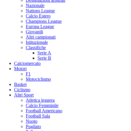
Designazioni arbitrali
Nazionale
Nations League
Calcio Estero
Champions League
Europa League
Giovanili
Altri campionati
Istituzionale
Classifiche
Serie A
Serie B
Calciomercato
Motori
F1
Motociclismo
Basket
Ciclismo
Altri Sport
Atletica leggera
Calcio Femminile
Football Americano
Football Sala
Nuoto
Pugilato