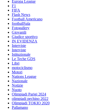
Europa League
F1
FIFA
Flash News
Football Americano
footballSala
Fotogallery
Giovanili
Giudice sportivo
IN EVIDENZA
Interviste
Interviste
Istituzionale
Le Teche GDS
Libri
motociclismo
Motori
Nations League
Nazionale
Notizie
Nuoto
Olimpiadi Parigi 2024
olimpiadi pechino 2022
Olimpiadi TOKIO 2020
Pallamano