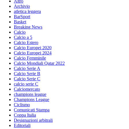
Altro
Archivio
atletica leggera
BarSport
Basket
Breaking News
Calcio
Calcio a 5
Calcio Estero
Calcio Europei 2020
Calcio Europei 2024
Calcio Femminile
Calcio Mondiali Qatar 2022
Calcio Serie A
Calcio Serie B
Calcio Serie C
calcio serie C
Calciomercato
champions league
Champions League
Ciclismo
Comunicati Stampa
Coppa Italia
Designazioni arbitrali
Editoriali