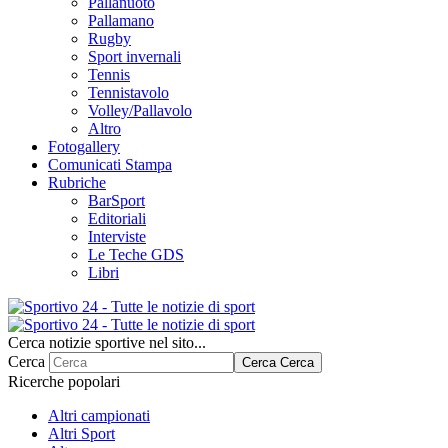
Pallanuoto
Pallamano
Rugby
Sport invernali
Tennis
Tennistavolo
Volley/Pallavolo
Altro
Fotogallery
Comunicati Stampa
Rubriche
BarSport
Editoriali
Interviste
Le Teche GDS
Libri
Cerca notizie sportive nel sito...
Cerca
Cerca
Cerca
Ricerche popolari
Altri campionati
Altri Sport