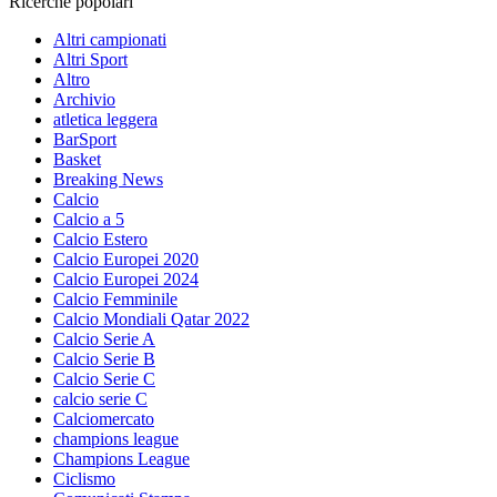
Ricerche popolari
Altri campionati
Altri Sport
Altro
Archivio
atletica leggera
BarSport
Basket
Breaking News
Calcio
Calcio a 5
Calcio Estero
Calcio Europei 2020
Calcio Europei 2024
Calcio Femminile
Calcio Mondiali Qatar 2022
Calcio Serie A
Calcio Serie B
Calcio Serie C
calcio serie C
Calciomercato
champions league
Champions League
Ciclismo