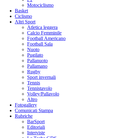
Motociclismo
Basket
Ciclismo
Altri Sport
Atletica leggera
Calcio Femminile
Football Americano
Football Sala
Nuoto
Pugilato
Pallanuoto
Pallamano
Rugby
Sport invernali
Tennis
Tennistavolo
Volley/Pallavolo
Altro
Fotogallery
Comunicati Stampa
Rubriche
BarSport
Editoriali
Interviste