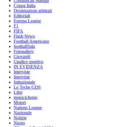
Comunicati Stampa
Coppa Italia
Designazioni arbitrali
Editoriali
Europa League
F1
FIFA
Flash News
Football Americano
footballSala
Fotogallery
Giovanili
Giudice sportivo
IN EVIDENZA
Interviste
Interviste
Istituzionale
Le Teche GDS
Libri
motociclismo
Motori
Nations League
Nazionale
Notizie
Nuoto