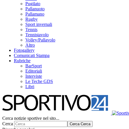
Pugilato
Pallanuoto
Pallamano
Rugby
Sport invernali
Tennis
Tennistavolo
Volley/Pallavolo
Altro
Fotogallery
Comunicati Stampa
Rubriche
BarSport
Editoriali
Interviste
Le Teche GDS
Libri
Cerca notizie sportive nel sito...
Cerca
Cerca
Cerca