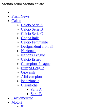
Sfondo scuro
Sfondo chiaro
Flash News
Calcio
Calcio Serie A
Calcio Serie B
Calcio Serie C
Coppa Italia
Calcio Femminile
Designazioni arbitrali
Nazionale
Nations League
Calcio Estero
Champions League
Europa League
Giovanili
Altri campionati
Istituzionale
Classifiche
Serie A
Serie B
Calciomercato
Motori
F1