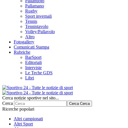
Pallanuoto
Pallamano
Rugby
Sport invernali
Tennis
Tennistavolo
Volley/Pallavolo
Altro
Fotogallery
Comunicati Stampa
Rubriche
BarSport
Editoriali
Interviste
Le Teche GDS
Libri
Cerca notizie sportive nel sito...
Cerca
Cerca
Cerca
Ricerche popolari
Altri campionati
Altri Sport