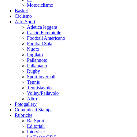
Motociclismo
Basket
Ciclismo
Altri Sport
Atletica leggera
Calcio Femminile
Football Americano
Football Sala
Nuoto
Pugilato
Pallanuoto
Pallamano
Rugby
Sport invernali
Tennis
Tennistavolo
Volley/Pallavolo
Altro
Fotogallery
Comunicati Stampa
Rubriche
BarSport
Editoriali
Interviste