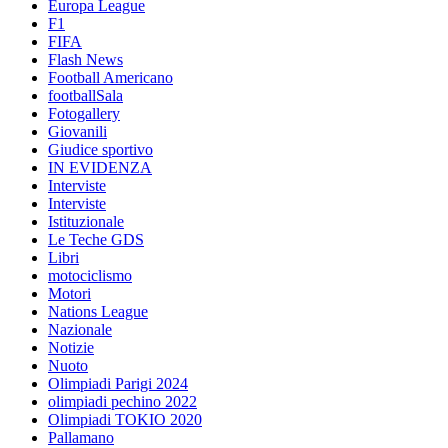
Europa League
F1
FIFA
Flash News
Football Americano
footballSala
Fotogallery
Giovanili
Giudice sportivo
IN EVIDENZA
Interviste
Interviste
Istituzionale
Le Teche GDS
Libri
motociclismo
Motori
Nations League
Nazionale
Notizie
Nuoto
Olimpiadi Parigi 2024
olimpiadi pechino 2022
Olimpiadi TOKIO 2020
Pallamano