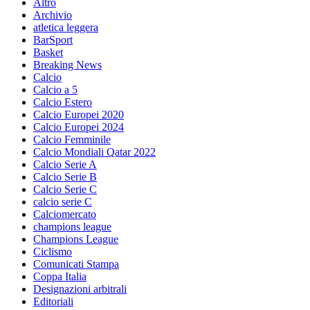
Altro
Archivio
atletica leggera
BarSport
Basket
Breaking News
Calcio
Calcio a 5
Calcio Estero
Calcio Europei 2020
Calcio Europei 2024
Calcio Femminile
Calcio Mondiali Qatar 2022
Calcio Serie A
Calcio Serie B
Calcio Serie C
calcio serie C
Calciomercato
champions league
Champions League
Ciclismo
Comunicati Stampa
Coppa Italia
Designazioni arbitrali
Editoriali