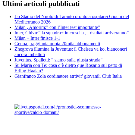
Ultimi articoli pubblicati
Lo Stadio del Nuoto di Taranto pronto a ospitarei Giochi del
Mediterraneo 2026
Milan , Amorim:” con l’Inter test importante”
Inter, Chivu:” la squadra+ in crescita , i risultati arriveranno”
Milan – Inter finisce 1-1
Genoa , raggiunta quota 20mila abbonamenti
Zhegrova illumina la Juventus: il Chelsea va ko, bianconeri
ancora imbattuti
Juventus, Spalletti: ” siamo sulla giusta strada”
Su Maria con Te: cosa c’è dietro que Rosario sul petto di
Erling Haalan?
Gianfranco Zola cordinatore atrtivit’ giovanili Club Italia