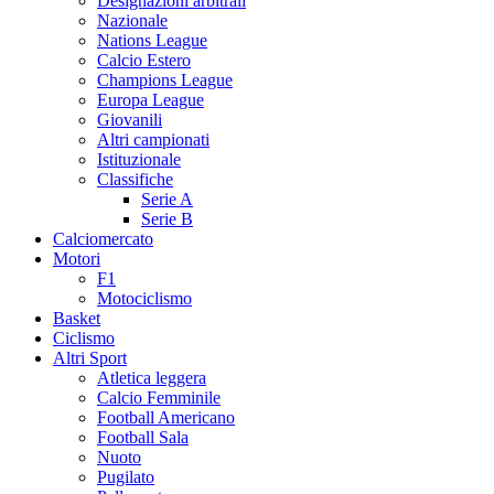
Designazioni arbitrali
Nazionale
Nations League
Calcio Estero
Champions League
Europa League
Giovanili
Altri campionati
Istituzionale
Classifiche
Serie A
Serie B
Calciomercato
Motori
F1
Motociclismo
Basket
Ciclismo
Altri Sport
Atletica leggera
Calcio Femminile
Football Americano
Football Sala
Nuoto
Pugilato