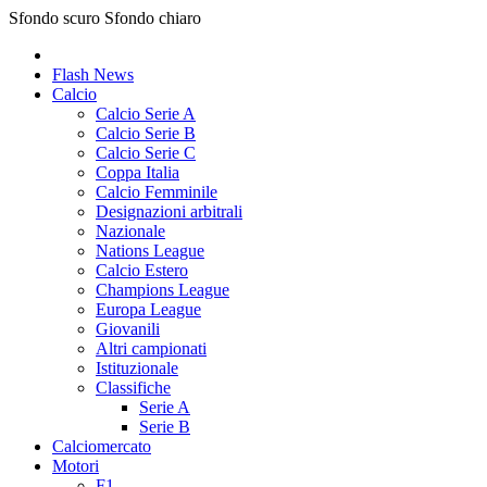
Sfondo scuro
Sfondo chiaro
Flash News
Calcio
Calcio Serie A
Calcio Serie B
Calcio Serie C
Coppa Italia
Calcio Femminile
Designazioni arbitrali
Nazionale
Nations League
Calcio Estero
Champions League
Europa League
Giovanili
Altri campionati
Istituzionale
Classifiche
Serie A
Serie B
Calciomercato
Motori
F1