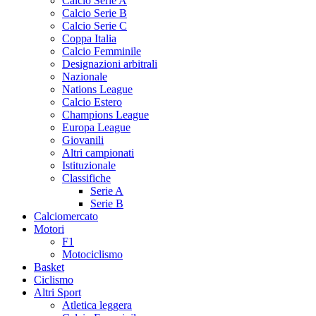
Calcio Serie A
Calcio Serie B
Calcio Serie C
Coppa Italia
Calcio Femminile
Designazioni arbitrali
Nazionale
Nations League
Calcio Estero
Champions League
Europa League
Giovanili
Altri campionati
Istituzionale
Classifiche
Serie A
Serie B
Calciomercato
Motori
F1
Motociclismo
Basket
Ciclismo
Altri Sport
Atletica leggera