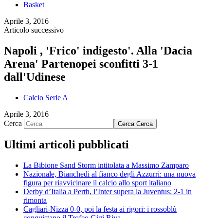
Basket
Aprile 3, 2016
Articolo successivo
Napoli , 'Frico' indigesto'. Alla 'Dacia
Arena' Partenopei sconfitti 3-1
dall'Udinese
Calcio Serie A
Aprile 3, 2016
Cerca
Cerca
Cerca
Ultimi articoli pubblicati
La Bibione Sand Storm intitolata a Massimo Zamparo
Nazionale, Bianchedi al fianco degli Azzurri: una nuova
figura per riavvicinare il calcio allo sport italiano
Derby d’Italia a Perth, l’Inter supera la Juventus: 2-1 in
rimonta
Cagliari-Nizza 0-0, poi la festa ai rigori: i rossoblù
conquistano il Trofeo Gigi Riva