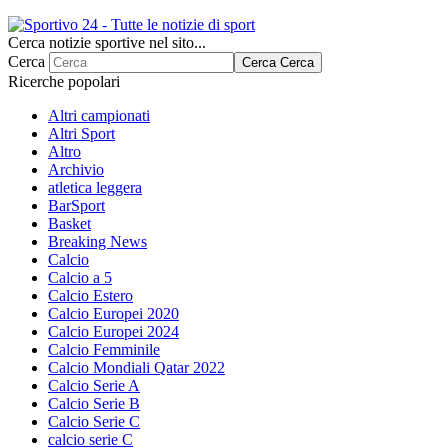
Cerca notizie sportive nel sito...
Cerca
Cerca
Cerca
Ricerche popolari
Altri campionati
Altri Sport
Altro
Archivio
atletica leggera
BarSport
Basket
Breaking News
Calcio
Calcio a 5
Calcio Estero
Calcio Europei 2020
Calcio Europei 2024
Calcio Femminile
Calcio Mondiali Qatar 2022
Calcio Serie A
Calcio Serie B
Calcio Serie C
calcio serie C