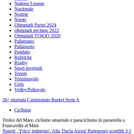
Nations League
Nazionale
Notizie
Nuoto
Olimpiadi Parigi 2024
olimpiadi pechino 2022
Olimpiadi TOKIO 2020
Pallamano
Pallanuoto
Pugilato
Rubriche
Rugby
Sport invernali
Tennis
Tennistavolo
Uefa
Volley/Pallavolo
26^ giornata Campionato Basket Serie A
Ciclismo
Trofeo del Mare, ciclismo amatriale e paraciclismo in passerella a
Francavilla al Mare
Napoli , 'Frico' indigesto'. Alla 'Dacia Arena' Partenopei sconfitti 3-1