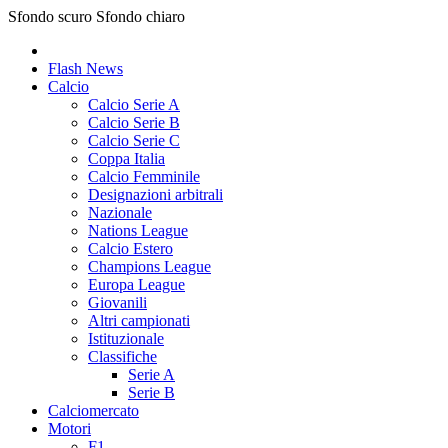
Sfondo scuro
Sfondo chiaro
Flash News
Calcio
Calcio Serie A
Calcio Serie B
Calcio Serie C
Coppa Italia
Calcio Femminile
Designazioni arbitrali
Nazionale
Nations League
Calcio Estero
Champions League
Europa League
Giovanili
Altri campionati
Istituzionale
Classifiche
Serie A
Serie B
Calciomercato
Motori
F1