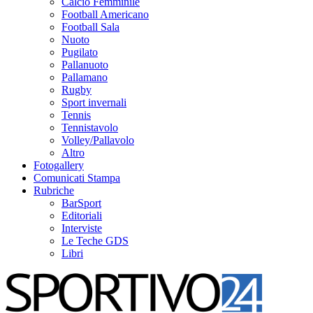
Calcio Femminile
Football Americano
Football Sala
Nuoto
Pugilato
Pallanuoto
Pallamano
Rugby
Sport invernali
Tennis
Tennistavolo
Volley/Pallavolo
Altro
Fotogallery
Comunicati Stampa
Rubriche
BarSport
Editoriali
Interviste
Le Teche GDS
Libri