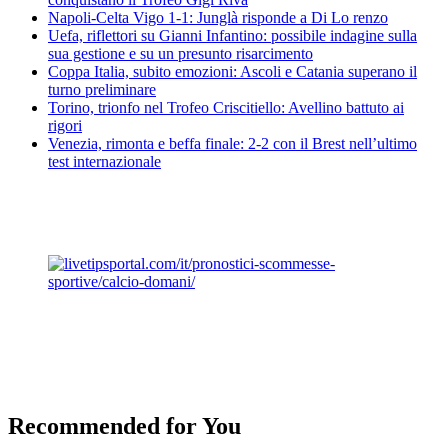
Napoli-Celta Vigo 1-1: Junglà risponde a Di Lo renzo
Uefa, riflettori su Gianni Infantino: possibile indagine sulla
sua gestione e su un presunto risarcimento
Coppa Italia, subito emozioni: Ascoli e Catania superano il
turno preliminare
Torino, trionfo nel Trofeo Criscitiello: Avellino battuto ai
rigori
Venezia, rimonta e beffa finale: 2-2 con il Brest nell’ultimo
test internazionale
Recommended for You