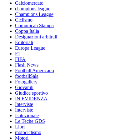
Calciomercato
champions league
Champions League
Ciclismo
Comunicati Stampa
Coppa Italia
Designazioni arbitrali
Editoriali
Europa League
F1
FIFA
Flash News
Football Americano
footballSala
Fotogallery
Giovanili
Giudice sportivo
IN EVIDENZA
Interviste
Interviste
Istituzionale
Le Teche GDS
Libri
motociclismo
Motori