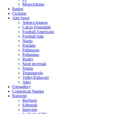
Motociclismo
Basket
Ciclismo
Altri Sport
Atletica leggera
Calcio Femminile
Football Americano
Football Sala
Nuoto
Pugilato
Pallanuoto
Pallamano
Rugby
Sport invernali
Tennis
Tennistavolo
Volley/Pallavolo
Altro
Fotogallery
Comunicati Stampa
Rubriche
BarSport
Editoriali
Interviste