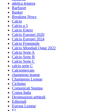
atletica leggera
BarSport
Basket
Breaking News
Calcio
Calcio a 5
Calcio Estero
Calcio Europei 2020
Calcio Europei 2024
Calcio Femminile
Calcio Mondiali Qatar 2022
Calcio Serie A
Calcio Serie B
Calcio Serie C
calcio serie C
Calciomercato
champions league
Champions League
Ciclismo
Comunicati Stampa
Coppa Italia
Designazioni arbitrali
Editoriali
Europa League
F1