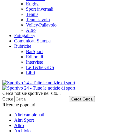
Rugby
Sport invernali
Tennis
Tennistavolo
Volley/Pallavolo
Altro
Fotogallery
Comunicati Stampa
Rubriche
BarSport
Editoriali
Interviste
Le Teche GDS
Libri
Cerca notizie sportive nel sito...
Cerca
Cerca
Cerca
Ricerche popolari
Altri campionati
Altri Sport
Altro
Archivio