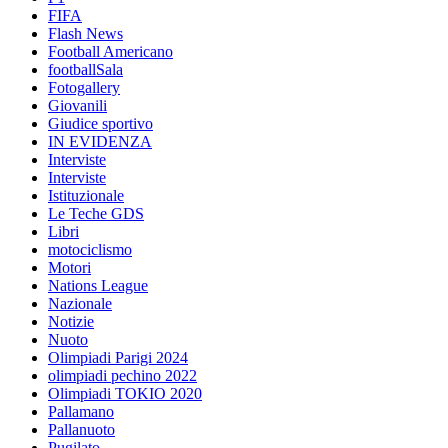
FIFA
Flash News
Football Americano
footballSala
Fotogallery
Giovanili
Giudice sportivo
IN EVIDENZA
Interviste
Interviste
Istituzionale
Le Teche GDS
Libri
motociclismo
Motori
Nations League
Nazionale
Notizie
Nuoto
Olimpiadi Parigi 2024
olimpiadi pechino 2022
Olimpiadi TOKIO 2020
Pallamano
Pallanuoto
Pugilato