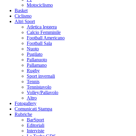
Motociclismo
Basket
Ciclismo
Altri Sport
Atletica leggera
Calcio Femminile
Football Americano
Football Sala
Nuoto
Pugilato
Pallanuoto
Pallamano
Rugby
Sport invernali
Tennis
Tennistavolo
Volley/Pallavolo
Altro
Fotogallery
Comunicati Stampa
Rubriche
BarSport
Editoriali
Interviste