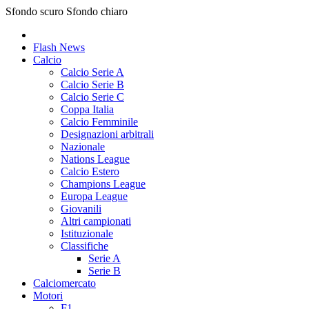
Sfondo scuro
Sfondo chiaro
Flash News
Calcio
Calcio Serie A
Calcio Serie B
Calcio Serie C
Coppa Italia
Calcio Femminile
Designazioni arbitrali
Nazionale
Nations League
Calcio Estero
Champions League
Europa League
Giovanili
Altri campionati
Istituzionale
Classifiche
Serie A
Serie B
Calciomercato
Motori
F1