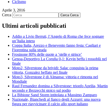
Ciclismo
Aprile 3, 2016
Cerca
Cerca
Cerca
Ultimi articoli pubblicati
Addio a Livio Berruti, l’Angelo di Roma che fece sognare
un’Italia intera
Coppa Italia, Arezzo e Benevento fanno festa: Cagliari e
Fiorentina sulla strada
Frosinone 80% delle quote a ‘stelle e strisce’
Genoa-Deportivo La Coruña 0-1: Kevin beffa i rossoblù nel
finale
Moto2, Silverstone da brividi: Salac conquista la prima
vittoria, Gonzalez beffato nel finale
Moto3, Silverstone è di Almansa: vittoria e rimonta nel
Mondiale
Raul Fernandez domina a Silverstone: trionfo Aprilia, Martin
secondo e Bezzecchi stoico sul podio
La Bibione Sand Storm intitolata a Massimo Zamparo
Nazionale, Bianchedi al fianco degli Azzurri: una nuova
figura per riavvicinare il calcio allo sport italiano