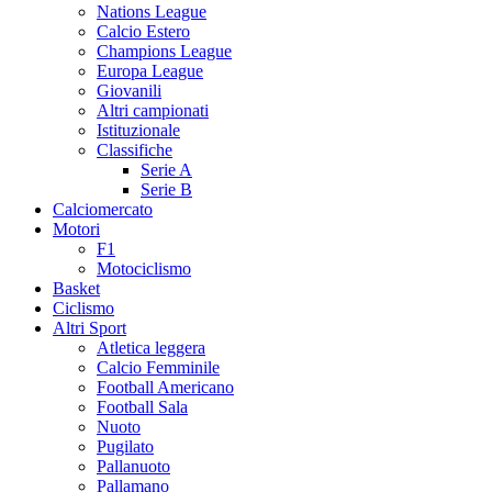
Nations League
Calcio Estero
Champions League
Europa League
Giovanili
Altri campionati
Istituzionale
Classifiche
Serie A
Serie B
Calciomercato
Motori
F1
Motociclismo
Basket
Ciclismo
Altri Sport
Atletica leggera
Calcio Femminile
Football Americano
Football Sala
Nuoto
Pugilato
Pallanuoto
Pallamano