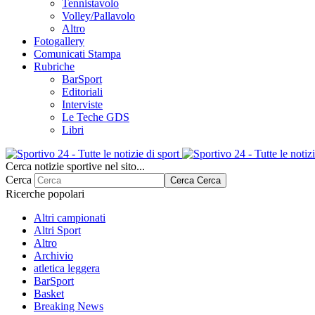
Tennistavolo
Volley/Pallavolo
Altro
Fotogallery
Comunicati Stampa
Rubriche
BarSport
Editoriali
Interviste
Le Teche GDS
Libri
Cerca notizie sportive nel sito...
Cerca
Cerca
Cerca
Ricerche popolari
Altri campionati
Altri Sport
Altro
Archivio
atletica leggera
BarSport
Basket
Breaking News