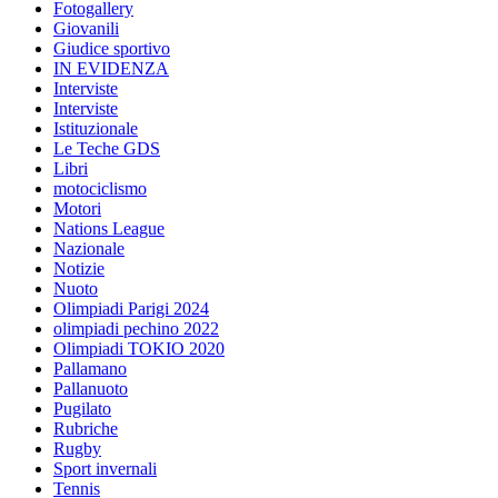
Fotogallery
Giovanili
Giudice sportivo
IN EVIDENZA
Interviste
Interviste
Istituzionale
Le Teche GDS
Libri
motociclismo
Motori
Nations League
Nazionale
Notizie
Nuoto
Olimpiadi Parigi 2024
olimpiadi pechino 2022
Olimpiadi TOKIO 2020
Pallamano
Pallanuoto
Pugilato
Rubriche
Rugby
Sport invernali
Tennis