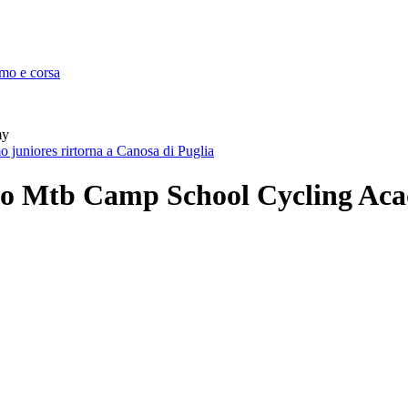
smo e corsa
my
juniores rirtorna a Canosa di Puglia
zano Mtb Camp School Cycling Ac