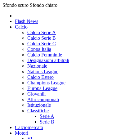
Sfondo scuro
Sfondo chiaro
Flash News
Calcio
Calcio Serie A
Calcio Serie B
Calcio Serie C
Coppa Italia
Calcio Femminile
Designazioni arbitrali
Nazionale
Nations League
Calcio Estero
Champions League
Europa League
Giovanili
Altri campionati
Istituzionale
Classifiche
Serie A
Serie B
Calciomercato
Motori
F1