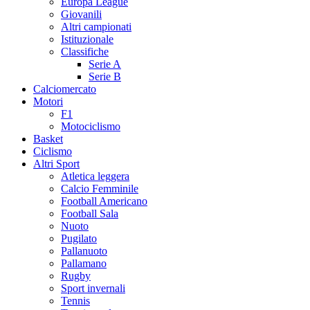
Europa League
Giovanili
Altri campionati
Istituzionale
Classifiche
Serie A
Serie B
Calciomercato
Motori
F1
Motociclismo
Basket
Ciclismo
Altri Sport
Atletica leggera
Calcio Femminile
Football Americano
Football Sala
Nuoto
Pugilato
Pallanuoto
Pallamano
Rugby
Sport invernali
Tennis