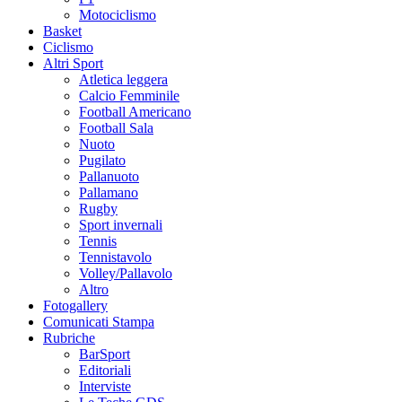
Motociclismo
Basket
Ciclismo
Altri Sport
Atletica leggera
Calcio Femminile
Football Americano
Football Sala
Nuoto
Pugilato
Pallanuoto
Pallamano
Rugby
Sport invernali
Tennis
Tennistavolo
Volley/Pallavolo
Altro
Fotogallery
Comunicati Stampa
Rubriche
BarSport
Editoriali
Interviste