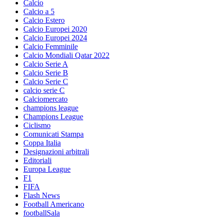
Calcio
Calcio a 5
Calcio Estero
Calcio Europei 2020
Calcio Europei 2024
Calcio Femminile
Calcio Mondiali Qatar 2022
Calcio Serie A
Calcio Serie B
Calcio Serie C
calcio serie C
Calciomercato
champions league
Champions League
Ciclismo
Comunicati Stampa
Coppa Italia
Designazioni arbitrali
Editoriali
Europa League
F1
FIFA
Flash News
Football Americano
footballSala