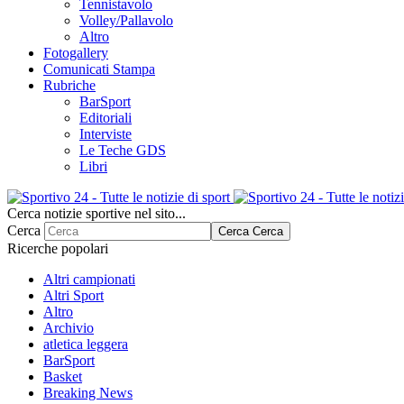
Tennistavolo
Volley/Pallavolo
Altro
Fotogallery
Comunicati Stampa
Rubriche
BarSport
Editoriali
Interviste
Le Teche GDS
Libri
Cerca notizie sportive nel sito...
Cerca
Cerca
Cerca
Ricerche popolari
Altri campionati
Altri Sport
Altro
Archivio
atletica leggera
BarSport
Basket
Breaking News