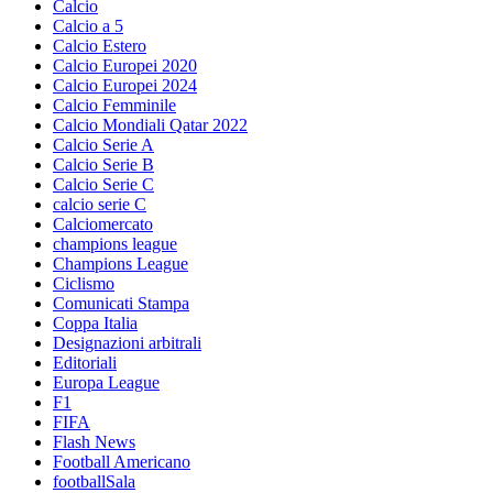
Calcio
Calcio a 5
Calcio Estero
Calcio Europei 2020
Calcio Europei 2024
Calcio Femminile
Calcio Mondiali Qatar 2022
Calcio Serie A
Calcio Serie B
Calcio Serie C
calcio serie C
Calciomercato
champions league
Champions League
Ciclismo
Comunicati Stampa
Coppa Italia
Designazioni arbitrali
Editoriali
Europa League
F1
FIFA
Flash News
Football Americano
footballSala