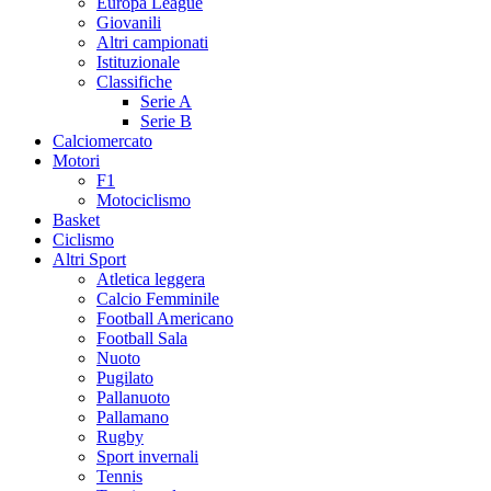
Europa League
Giovanili
Altri campionati
Istituzionale
Classifiche
Serie A
Serie B
Calciomercato
Motori
F1
Motociclismo
Basket
Ciclismo
Altri Sport
Atletica leggera
Calcio Femminile
Football Americano
Football Sala
Nuoto
Pugilato
Pallanuoto
Pallamano
Rugby
Sport invernali
Tennis