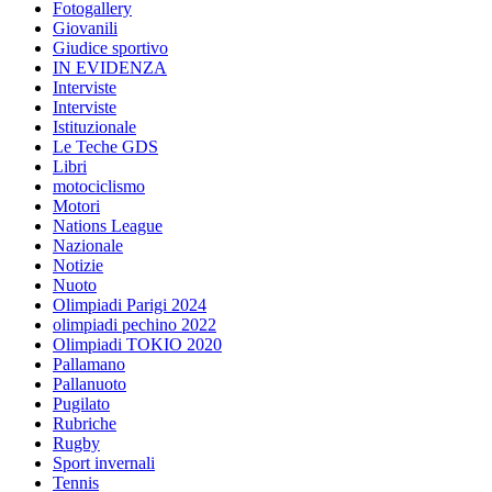
Fotogallery
Giovanili
Giudice sportivo
IN EVIDENZA
Interviste
Interviste
Istituzionale
Le Teche GDS
Libri
motociclismo
Motori
Nations League
Nazionale
Notizie
Nuoto
Olimpiadi Parigi 2024
olimpiadi pechino 2022
Olimpiadi TOKIO 2020
Pallamano
Pallanuoto
Pugilato
Rubriche
Rugby
Sport invernali
Tennis