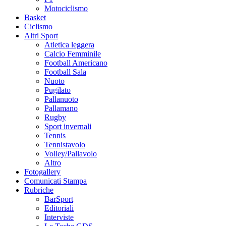
Motociclismo
Basket
Ciclismo
Altri Sport
Atletica leggera
Calcio Femminile
Football Americano
Football Sala
Nuoto
Pugilato
Pallanuoto
Pallamano
Rugby
Sport invernali
Tennis
Tennistavolo
Volley/Pallavolo
Altro
Fotogallery
Comunicati Stampa
Rubriche
BarSport
Editoriali
Interviste