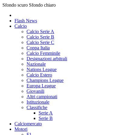
Sfondo scuro
Sfondo chiaro
Flash News
Calcio
Calcio Serie A
Calcio Serie B
Calcio Serie C
Coppa Italia
Calcio Femminile
Designazioni arbitrali
Nazionale
Nations League
Calcio Estero
Champions League
Europa League
Giovanili
Altri campionati
Istituzionale
Classifiche
Serie A
Serie B
Calciomercato
Motori
F1