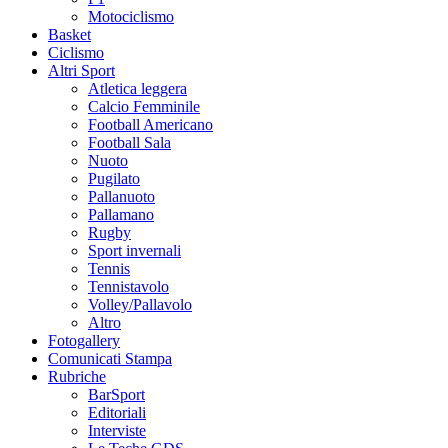
Motociclismo
Basket
Ciclismo
Altri Sport
Atletica leggera
Calcio Femminile
Football Americano
Football Sala
Nuoto
Pugilato
Pallanuoto
Pallamano
Rugby
Sport invernali
Tennis
Tennistavolo
Volley/Pallavolo
Altro
Fotogallery
Comunicati Stampa
Rubriche
BarSport
Editoriali
Interviste