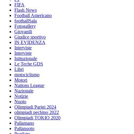
FIFA
Flash News
Football Americano
footballSala
Fotogallery
Giovanili
Giudice sportivo
IN EVIDENZA
Interviste
Interviste
Istituzionale
Le Teche GDS
Libri
motociclismo
Motori
Nations League
Nazionale
Notizie
Nuoto
Olimpiadi Parigi 2024
olimpiadi pechino 2022
Olimpiadi TOKIO 2020
Pallamano
Pallanuoto
Pugilato