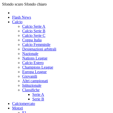
Sfondo scuro
Sfondo chiaro
Flash News
Calcio
Calcio Serie A
Calcio Serie B
Calcio Serie C
Coppa Italia
Calcio Femminile
Designazioni arbitrali
Nazionale
Nations League
Calcio Estero
Champions League
Europa League
Giovanili
Altri campionati
Istituzionale
Classifiche
Serie A
Serie B
Calciomercato
Motori
F1