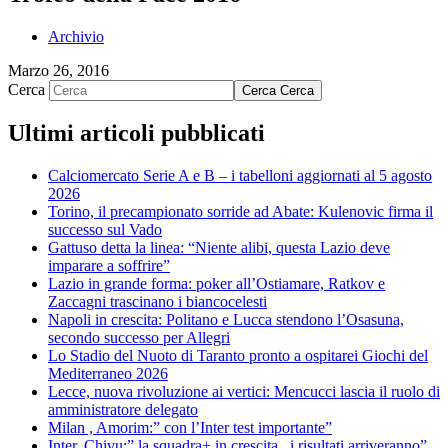
Archivio
Marzo 26, 2016
Cerca
Cerca
Cerca
Ultimi articoli pubblicati
Calciomercato Serie A e B – i tabelloni aggiornati al 5 agosto
2026
Torino, il precampionato sorride ad Abate: Kulenovic firma il
successo sul Vado
Gattuso detta la linea: “Niente alibi, questa Lazio deve
imparare a soffrire”
Lazio in grande forma: poker all’Ostiamare, Ratkov e
Zaccagni trascinano i biancocelesti
Napoli in crescita: Politano e Lucca stendono l’Osasuna,
secondo successo per Allegri
Lo Stadio del Nuoto di Taranto pronto a ospitarei Giochi del
Mediterraneo 2026
Lecce, nuova rivoluzione ai vertici: Mencucci lascia il ruolo di
amministratore delegato
Milan , Amorim:” con l’Inter test importante”
Inter, Chivu:” la squadra+ in crescita , i risultati arriveranno”