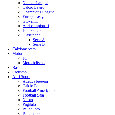
Nations League
Calcio Estero
Champions League
Europa League
Giovanili
Altri campionati
Istituzionale
Classifiche
Serie A
Serie B
Calciomercato
Motori
F1
Motociclismo
Basket
Ciclismo
Altri Sport
Atletica leggera
Calcio Femminile
Football Americano
Football Sala
Nuoto
Pugilato
Pallanuoto
Pallamano