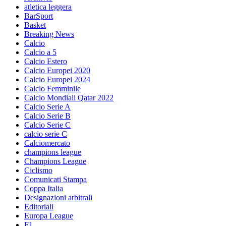
atletica leggera
BarSport
Basket
Breaking News
Calcio
Calcio a 5
Calcio Estero
Calcio Europei 2020
Calcio Europei 2024
Calcio Femminile
Calcio Mondiali Qatar 2022
Calcio Serie A
Calcio Serie B
Calcio Serie C
calcio serie C
Calciomercato
champions league
Champions League
Ciclismo
Comunicati Stampa
Coppa Italia
Designazioni arbitrali
Editoriali
Europa League
F1