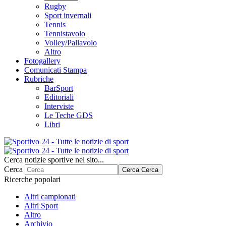
Rugby
Sport invernali
Tennis
Tennistavolo
Volley/Pallavolo
Altro
Fotogallery
Comunicati Stampa
Rubriche
BarSport
Editoriali
Interviste
Le Teche GDS
Libri
Cerca notizie sportive nel sito...
Cerca
Cerca
Cerca
Ricerche popolari
Altri campionati
Altri Sport
Altro
Archivio