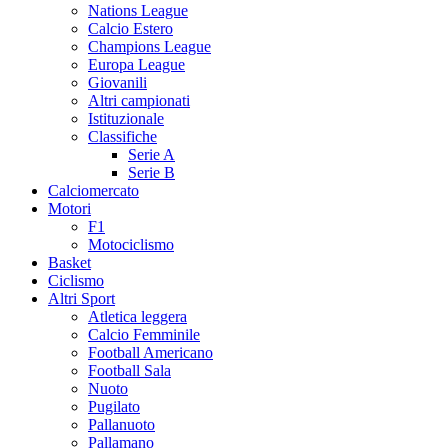
Nations League
Calcio Estero
Champions League
Europa League
Giovanili
Altri campionati
Istituzionale
Classifiche
Serie A
Serie B
Calciomercato
Motori
F1
Motociclismo
Basket
Ciclismo
Altri Sport
Atletica leggera
Calcio Femminile
Football Americano
Football Sala
Nuoto
Pugilato
Pallanuoto
Pallamano