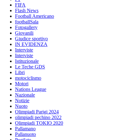
FIFA
Flash News
Football Americano
footballSala
Fotogallery
Giovanili
Giudice sportivo
IN EVIDENZA
Interviste
Interviste
Istituzionale
Le Teche GDS
Libri
motociclismo
Motori
Nations League
Nazionale
Notizie
Nuoto
Olimpiadi Parigi 2024
olimpiadi pechino 2022
Olimpiadi TOKIO 2020
Pallamano
Pallanuoto
Pugilato