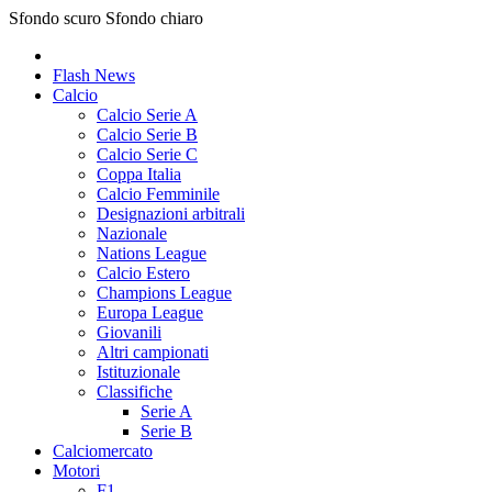
Sfondo scuro
Sfondo chiaro
Flash News
Calcio
Calcio Serie A
Calcio Serie B
Calcio Serie C
Coppa Italia
Calcio Femminile
Designazioni arbitrali
Nazionale
Nations League
Calcio Estero
Champions League
Europa League
Giovanili
Altri campionati
Istituzionale
Classifiche
Serie A
Serie B
Calciomercato
Motori
F1