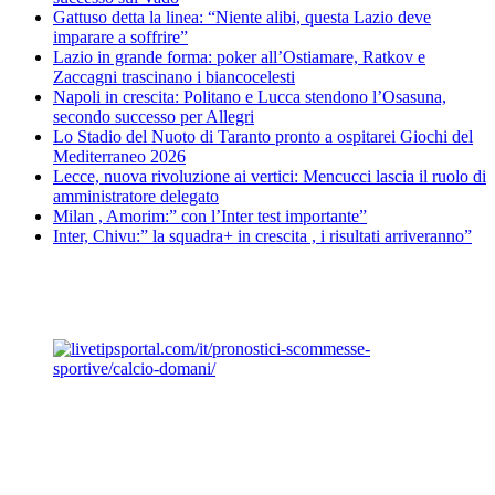
Gattuso detta la linea: “Niente alibi, questa Lazio deve
imparare a soffrire”
Lazio in grande forma: poker all’Ostiamare, Ratkov e
Zaccagni trascinano i biancocelesti
Napoli in crescita: Politano e Lucca stendono l’Osasuna,
secondo successo per Allegri
Lo Stadio del Nuoto di Taranto pronto a ospitarei Giochi del
Mediterraneo 2026
Lecce, nuova rivoluzione ai vertici: Mencucci lascia il ruolo di
amministratore delegato
Milan , Amorim:” con l’Inter test importante”
Inter, Chivu:” la squadra+ in crescita , i risultati arriveranno”