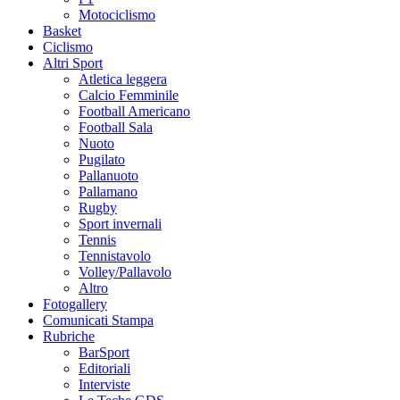
Motociclismo
Basket
Ciclismo
Altri Sport
Atletica leggera
Calcio Femminile
Football Americano
Football Sala
Nuoto
Pugilato
Pallanuoto
Pallamano
Rugby
Sport invernali
Tennis
Tennistavolo
Volley/Pallavolo
Altro
Fotogallery
Comunicati Stampa
Rubriche
BarSport
Editoriali
Interviste