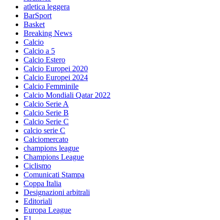
atletica leggera
BarSport
Basket
Breaking News
Calcio
Calcio a 5
Calcio Estero
Calcio Europei 2020
Calcio Europei 2024
Calcio Femminile
Calcio Mondiali Qatar 2022
Calcio Serie A
Calcio Serie B
Calcio Serie C
calcio serie C
Calciomercato
champions league
Champions League
Ciclismo
Comunicati Stampa
Coppa Italia
Designazioni arbitrali
Editoriali
Europa League
F1