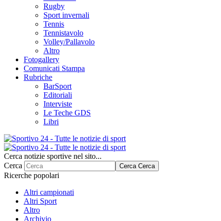
Rugby
Sport invernali
Tennis
Tennistavolo
Volley/Pallavolo
Altro
Fotogallery
Comunicati Stampa
Rubriche
BarSport
Editoriali
Interviste
Le Teche GDS
Libri
Cerca notizie sportive nel sito...
Cerca
Cerca
Cerca
Ricerche popolari
Altri campionati
Altri Sport
Altro
Archivio