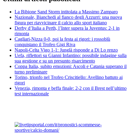
La Bibione Sand Storm intitolata a Massimo Zamparo
Nazionale, Bianchedi al fianco degli Azzurri: una nuova
figura per riavvicinare il calcio allo sport italiano
Derby d’Italia a Perth, l’Inter supera la Juventus: 2-1 in
rimonta
Cagliari-Nizza 0-0, poi la festa ai rigori: i rossoblù
conquistano il Trofeo Gigi Riva
Napoli-Celta Vigo 1-1: Junglà risponde a Di Lo renzo
Uefa, riflettori su Gianni Infantino: possibile indagine sulla
sua gestione e su un presunto risarcimento
Coppa Italia, subito emozioni: Ascoli e Catania superano il
turno preliminare
Torino, trionfo nel Trofeo Criscitiello: Avellino battuto ai
rigori
Venezia, rimonta e beffa finale: 2-2 con il Brest nell’ultimo
test internazionale