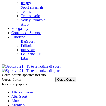
Rugby
Sport invernali
Tennis
Tennistavolo
Volley/Pallavolo
Altro
Fotogallery
Comunicati Stampa
Rubriche
BarSport
Editoriali
Interviste
Le Teche GDS
Libri
Cerca notizie sportive nel sito...
Cerca
Cerca
Cerca
Ricerche popolari
Altri campionati
Altri Sport
Altro
Archivio