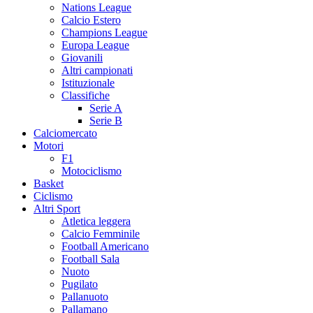
Nations League
Calcio Estero
Champions League
Europa League
Giovanili
Altri campionati
Istituzionale
Classifiche
Serie A
Serie B
Calciomercato
Motori
F1
Motociclismo
Basket
Ciclismo
Altri Sport
Atletica leggera
Calcio Femminile
Football Americano
Football Sala
Nuoto
Pugilato
Pallanuoto
Pallamano