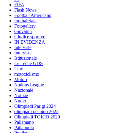
FIFA
Flash News
Football Americano
footballSala
Fotogallery
Giovanili
Giudice sportivo
IN EVIDENZA
Interviste
Interviste
Istituzionale
Le Teche GDS
Libri
motociclismo
Motori
Nations League
Nazionale
Notizie
Nuoto
Olimpiadi Parigi 2024
olimpiadi pechino 2022
Olimpiadi TOKIO 2020
Pallamano
Pallanuoto
Pugilato