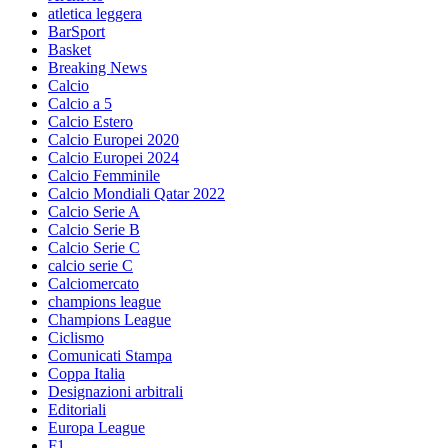
atletica leggera
BarSport
Basket
Breaking News
Calcio
Calcio a 5
Calcio Estero
Calcio Europei 2020
Calcio Europei 2024
Calcio Femminile
Calcio Mondiali Qatar 2022
Calcio Serie A
Calcio Serie B
Calcio Serie C
calcio serie C
Calciomercato
champions league
Champions League
Ciclismo
Comunicati Stampa
Coppa Italia
Designazioni arbitrali
Editoriali
Europa League
F1