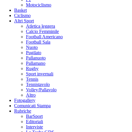
Motociclismo
Basket
Ciclismo
Altri Sport
Atletica leggera
Calcio Femminile
Football Americano
Football Sala
Nuoto
Pugilato
Pallanuoto
Pallamano
Rugby
Sport invernali
Tennis
Tennistavolo
Volley/Pallavolo
Altro
Fotogallery
Comunicati Stampa
Rubriche
BarSport
Editoriali
Interviste