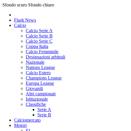
Sfondo scuro
Sfondo chiaro
Flash News
Calcio
Calcio Serie A
Calcio Serie B
Calcio Serie C
Coppa Italia
Calcio Femminile
Designazioni arbitrali
Nazionale
Nations League
Calcio Estero
Champions League
Europa League
Giovanili
Altri campionati
Istituzionale
Classifiche
Serie A
Serie B
Calciomercato
Motori
F1