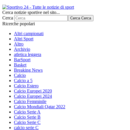
Cerca notizie sportive nel sito...
Cerca
Cerca
Cerca
Ricerche popolari
Altri campionati
Altri Sport
Altro
Archivio
atletica leggera
BarSport
Basket
Breaking News
Calcio
Calcio a 5
Calcio Estero
Calcio Europei 2020
Calcio Europei 2024
Calcio Femminile
Calcio Mondiali Qatar 2022
Calcio Serie A
Calcio Serie B
Calcio Serie C
calcio serie C