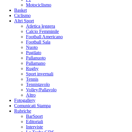
Motociclismo
Basket
Ciclismo
Altri Sport
Atletica leggera
Calcio Femminile
Football Americano
Football Sala
Nuoto
Pugilato
Pallanuoto
Pallamano
Rugby
Sport invernali
Tennis
Tennistavolo
Volley/Pallavolo
Altro
Fotogallery
Comunicati Stampa
Rubriche
BarSport
Editoriali
Interviste