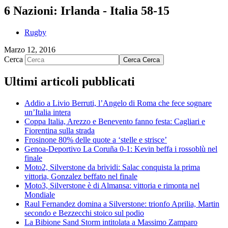
6 Nazioni: Irlanda - Italia 58-15
Rugby
Marzo 12, 2016
Cerca
Cerca
Cerca
Ultimi articoli pubblicati
Addio a Livio Berruti, l’Angelo di Roma che fece sognare
un’Italia intera
Coppa Italia, Arezzo e Benevento fanno festa: Cagliari e
Fiorentina sulla strada
Frosinone 80% delle quote a ‘stelle e strisce’
Genoa-Deportivo La Coruña 0-1: Kevin beffa i rossoblù nel
finale
Moto2, Silverstone da brividi: Salac conquista la prima
vittoria, Gonzalez beffato nel finale
Moto3, Silverstone è di Almansa: vittoria e rimonta nel
Mondiale
Raul Fernandez domina a Silverstone: trionfo Aprilia, Martin
secondo e Bezzecchi stoico sul podio
La Bibione Sand Storm intitolata a Massimo Zamparo