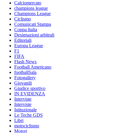
Calciomercato
champions league
Champions League
Ciclismo
Comunicati Stampa
Coppa Italia
Designazioni arbitrali
Editoriali
Europa League
F1
FIFA
Flash News
Football Americano
footballSala
Fotogallery
Giovanili
Giudice sportivo
IN EVIDENZA
Interviste
Interviste
Istituzionale
Le Teche GDS
Libri
motociclismo
Motori