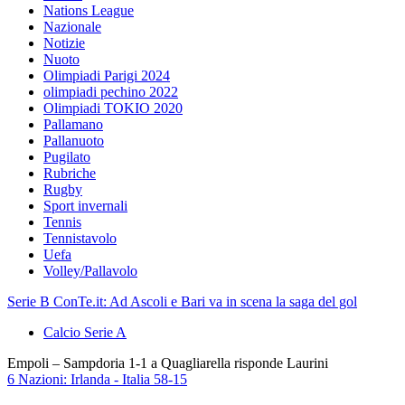
Nations League
Nazionale
Notizie
Nuoto
Olimpiadi Parigi 2024
olimpiadi pechino 2022
Olimpiadi TOKIO 2020
Pallamano
Pallanuoto
Pugilato
Rubriche
Rugby
Sport invernali
Tennis
Tennistavolo
Uefa
Volley/Pallavolo
Serie B ConTe.it: Ad Ascoli e Bari va in scena la saga del gol
Calcio Serie A
Empoli – Sampdoria 1-1 a Quagliarella risponde Laurini
6 Nazioni: Irlanda - Italia 58-15