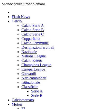
Sfondo scuro
Sfondo chiaro
Flash News
Calcio
Calcio Serie A
Calcio Serie B
Calcio Serie C
Coppa Italia
Calcio Femminile
Designazioni arbitrali
Nazionale
Nations League
Calcio Estero
Champions League
Europa League
Giovanili
Altri campionati
Istituzionale
Classifiche
Serie A
Serie B
Calciomercato
Motori
F1