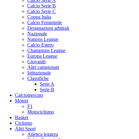
Calcio Serie A
Calcio Serie B
Calcio Serie C
Coppa Italia
Calcio Femminile
Designazioni arbitrali
Nazionale
Nations League
Calcio Estero
Champions League
Europa League
Giovanili
Altri campionati
Istituzionale
Classifiche
Serie A
Serie B
Calciomercato
Motori
F1
Motociclismo
Basket
Ciclismo
Altri Sport
Atletica leggera