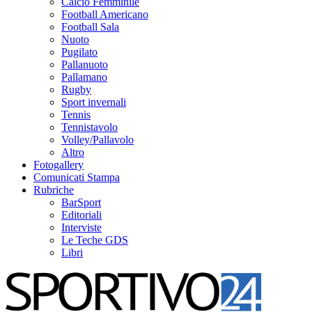
Calcio Femminile
Football Americano
Football Sala
Nuoto
Pugilato
Pallanuoto
Pallamano
Rugby
Sport invernali
Tennis
Tennistavolo
Volley/Pallavolo
Altro
Fotogallery
Comunicati Stampa
Rubriche
BarSport
Editoriali
Interviste
Le Teche GDS
Libri