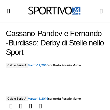
Cassano-Pandev e Fernando -Burdisso: Derby di Stelle
nello Sport
Cassano-Pandev e Fernando
-Burdisso: Derby di Stelle nello
Sport
Calcio Serie A
Marzo 11, 2016
scritto da
Rosario Murro
Calcio Serie A
Marzo 11, 2016
scritto da
Rosario Murro