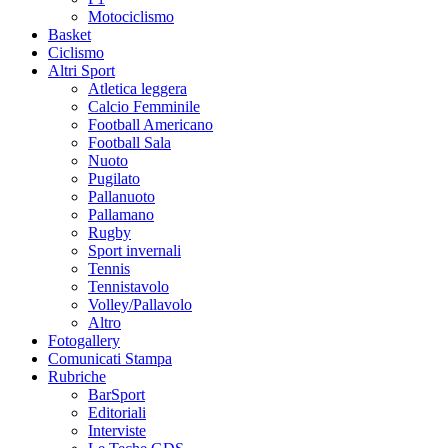
Motociclismo
Basket
Ciclismo
Altri Sport
Atletica leggera
Calcio Femminile
Football Americano
Football Sala
Nuoto
Pugilato
Pallanuoto
Pallamano
Rugby
Sport invernali
Tennis
Tennistavolo
Volley/Pallavolo
Altro
Fotogallery
Comunicati Stampa
Rubriche
BarSport
Editoriali
Interviste