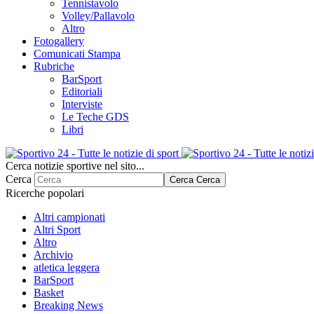
Tennistavolo
Volley/Pallavolo
Altro
Fotogallery
Comunicati Stampa
Rubriche
BarSport
Editoriali
Interviste
Le Teche GDS
Libri
Cerca notizie sportive nel sito...
Cerca
Cerca
Cerca
Ricerche popolari
Altri campionati
Altri Sport
Altro
Archivio
atletica leggera
BarSport
Basket
Breaking News