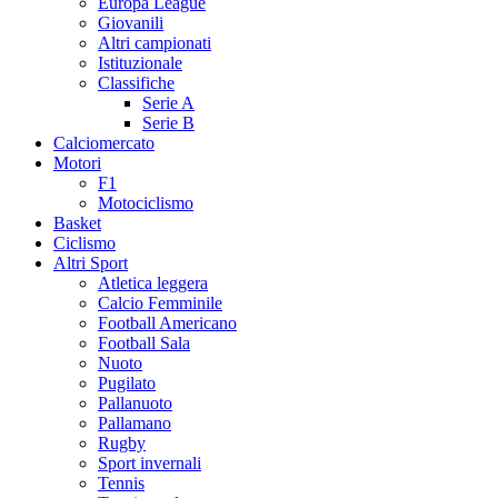
Europa League
Giovanili
Altri campionati
Istituzionale
Classifiche
Serie A
Serie B
Calciomercato
Motori
F1
Motociclismo
Basket
Ciclismo
Altri Sport
Atletica leggera
Calcio Femminile
Football Americano
Football Sala
Nuoto
Pugilato
Pallanuoto
Pallamano
Rugby
Sport invernali
Tennis