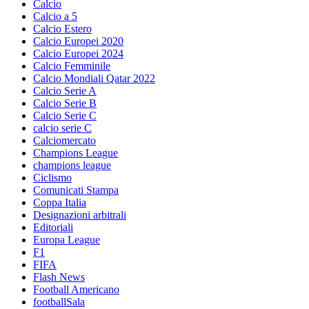
Calcio
Calcio a 5
Calcio Estero
Calcio Europei 2020
Calcio Europei 2024
Calcio Femminile
Calcio Mondiali Qatar 2022
Calcio Serie A
Calcio Serie B
Calcio Serie C
calcio serie C
Calciomercato
Champions League
champions league
Ciclismo
Comunicati Stampa
Coppa Italia
Designazioni arbitrali
Editoriali
Europa League
F1
FIFA
Flash News
Football Americano
footballSala