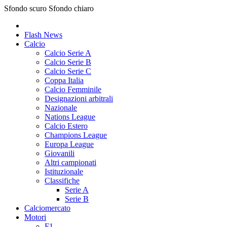
Sfondo scuro
Sfondo chiaro
Flash News
Calcio
Calcio Serie A
Calcio Serie B
Calcio Serie C
Coppa Italia
Calcio Femminile
Designazioni arbitrali
Nazionale
Nations League
Calcio Estero
Champions League
Europa League
Giovanili
Altri campionati
Istituzionale
Classifiche
Serie A
Serie B
Calciomercato
Motori
F1