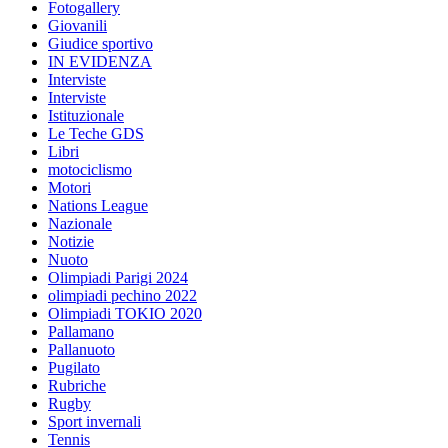
Fotogallery
Giovanili
Giudice sportivo
IN EVIDENZA
Interviste
Interviste
Istituzionale
Le Teche GDS
Libri
motociclismo
Motori
Nations League
Nazionale
Notizie
Nuoto
Olimpiadi Parigi 2024
olimpiadi pechino 2022
Olimpiadi TOKIO 2020
Pallamano
Pallanuoto
Pugilato
Rubriche
Rugby
Sport invernali
Tennis