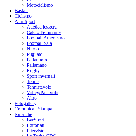
Motociclismo
Basket
Ciclismo
Altri Sport
Atletica leggera
Calcio Femminile
Football Americano
Football Sala
Nuoto
Pugilato
Pallanuoto
Pallamano
Rugby
Sport invernali
Tennis
Tennistavolo
Volley/Pallavolo
Altro
Fotogallery
Comunicati Stampa
Rubriche
BarSport
Editoriali
Interviste