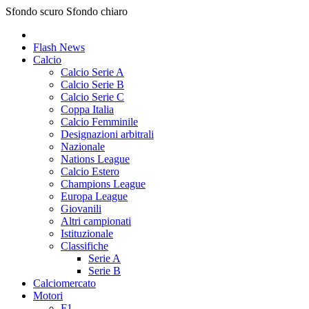
Sfondo scuro
Sfondo chiaro
Flash News
Calcio
Calcio Serie A
Calcio Serie B
Calcio Serie C
Coppa Italia
Calcio Femminile
Designazioni arbitrali
Nazionale
Nations League
Calcio Estero
Champions League
Europa League
Giovanili
Altri campionati
Istituzionale
Classifiche
Serie A
Serie B
Calciomercato
Motori
F1