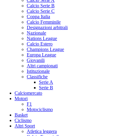
Calcio Serie A
Calcio Serie B
Calcio Serie C
Coppa Italia
Calcio Femminile
Designazioni arbitrali
Nazionale
Nations League
Calcio Estero
Champions League
Europa League
Giovanili
Altri campionati
Istituzionale
Classifiche
Serie A
Serie B
Calciomercato
Motori
F1
Motociclismo
Basket
Ciclismo
Altri Sport
Atletica leggera