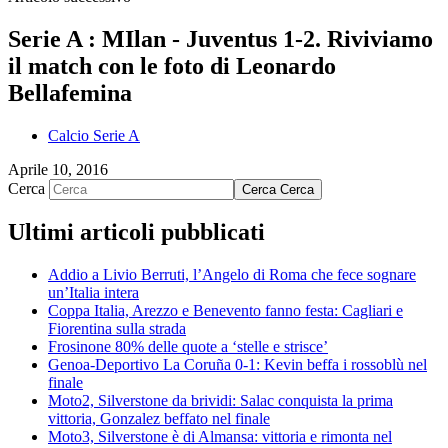
Serie A : MIlan - Juventus 1-2. Riviviamo
il match con le foto di Leonardo
Bellafemina
Calcio Serie A
Aprile 10, 2016
Cerca
Cerca
Cerca
Ultimi articoli pubblicati
Addio a Livio Berruti, l’Angelo di Roma che fece sognare
un’Italia intera
Coppa Italia, Arezzo e Benevento fanno festa: Cagliari e
Fiorentina sulla strada
Frosinone 80% delle quote a ‘stelle e strisce’
Genoa-Deportivo La Coruña 0-1: Kevin beffa i rossoblù nel
finale
Moto2, Silverstone da brividi: Salac conquista la prima
vittoria, Gonzalez beffato nel finale
Moto3, Silverstone è di Almansa: vittoria e rimonta nel