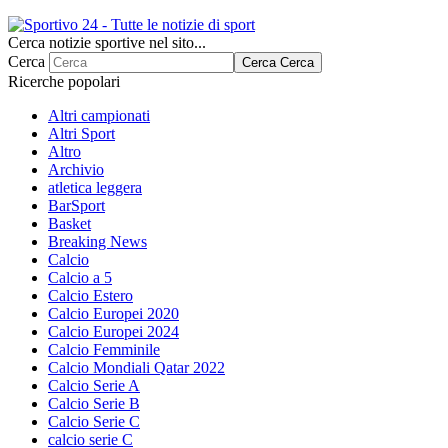
Cerca notizie sportive nel sito...
Cerca
Cerca
Cerca
Ricerche popolari
Altri campionati
Altri Sport
Altro
Archivio
atletica leggera
BarSport
Basket
Breaking News
Calcio
Calcio a 5
Calcio Estero
Calcio Europei 2020
Calcio Europei 2024
Calcio Femminile
Calcio Mondiali Qatar 2022
Calcio Serie A
Calcio Serie B
Calcio Serie C
calcio serie C