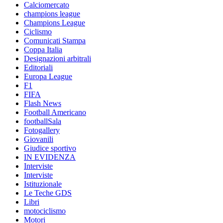
Calciomercato
champions league
Champions League
Ciclismo
Comunicati Stampa
Coppa Italia
Designazioni arbitrali
Editoriali
Europa League
F1
FIFA
Flash News
Football Americano
footballSala
Fotogallery
Giovanili
Giudice sportivo
IN EVIDENZA
Interviste
Interviste
Istituzionale
Le Teche GDS
Libri
motociclismo
Motori