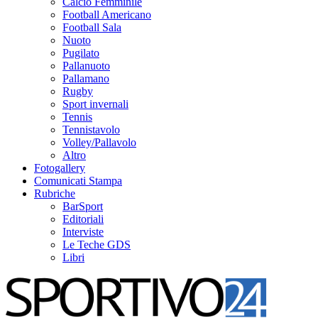
Calcio Femminile
Football Americano
Football Sala
Nuoto
Pugilato
Pallanuoto
Pallamano
Rugby
Sport invernali
Tennis
Tennistavolo
Volley/Pallavolo
Altro
Fotogallery
Comunicati Stampa
Rubriche
BarSport
Editoriali
Interviste
Le Teche GDS
Libri