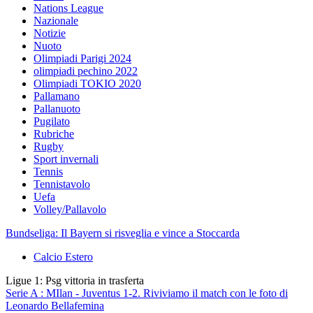
Nations League
Nazionale
Notizie
Nuoto
Olimpiadi Parigi 2024
olimpiadi pechino 2022
Olimpiadi TOKIO 2020
Pallamano
Pallanuoto
Pugilato
Rubriche
Rugby
Sport invernali
Tennis
Tennistavolo
Uefa
Volley/Pallavolo
Bundseliga: Il Bayern si risveglia e vince a Stoccarda
Calcio Estero
Ligue 1: Psg vittoria in trasferta
Serie A : MIlan - Juventus 1-2. Riviviamo il match con le foto di
Leonardo Bellafemina