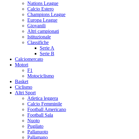
Nations League
Calcio Estero
Champions League
Europa League
Giovanili
Altri campionati
Istituzionale
Classifiche
Serie A
Serie B
Calciomercato
Motori
F1
Motociclismo
Basket
Ciclismo
Altri Sport
Atletica leggera
Calcio Femminile
Football Americano
Football Sala
Nuoto
Pugilato
Pallanuoto
Pallamano