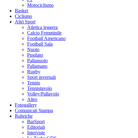
Motociclismo
Basket
Ciclismo
Altri Sport
Atletica leggera
Calcio Femminile
Football Americano
Football Sala
Nuoto
Pugilato
Pallanuoto
Pallamano
Rugby
Sport invernali
Tennis
Tennistavolo
Volley/Pallavolo
Altro
Fotogallery
Comunicati Stampa
Rubriche
BarSport
Editoriali
Interviste