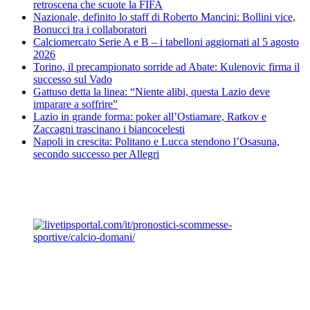
retroscena che scuote la FIFA
Nazionale, definito lo staff di Roberto Mancini: Bollini vice,
Bonucci tra i collaboratori
Calciomercato Serie A e B – i tabelloni aggiornati al 5 agosto
2026
Torino, il precampionato sorride ad Abate: Kulenovic firma il
successo sul Vado
Gattuso detta la linea: “Niente alibi, questa Lazio deve
imparare a soffrire”
Lazio in grande forma: poker all’Ostiamare, Ratkov e
Zaccagni trascinano i biancocelesti
Napoli in crescita: Politano e Lucca stendono l’Osasuna,
secondo successo per Allegri