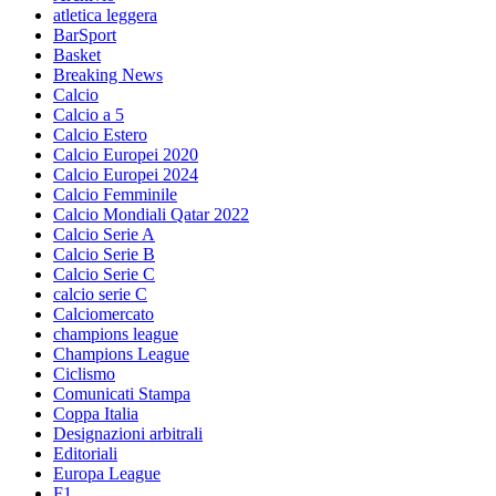
atletica leggera
BarSport
Basket
Breaking News
Calcio
Calcio a 5
Calcio Estero
Calcio Europei 2020
Calcio Europei 2024
Calcio Femminile
Calcio Mondiali Qatar 2022
Calcio Serie A
Calcio Serie B
Calcio Serie C
calcio serie C
Calciomercato
champions league
Champions League
Ciclismo
Comunicati Stampa
Coppa Italia
Designazioni arbitrali
Editoriali
Europa League
F1