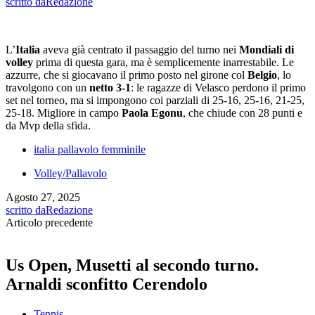
scritto da
Redazione
L’
Italia
aveva già centrato il passaggio del turno nei
Mondiali di
volley
prima di questa gara, ma è semplicemente inarrestabile. Le
azzurre, che si giocavano il primo posto nel girone col
Belgio
, lo
travolgono con un
netto 3-1
: le ragazze di Velasco perdono il primo
set nel torneo, ma si impongono coi parziali di 25-16, 25-16, 21-25,
25-18. Migliore in campo
Paola Egonu
, che chiude con 28 punti e
da Mvp della sfida.
italia pallavolo femminile
Volley/Pallavolo
Agosto 27, 2025
scritto da
Redazione
Articolo precedente
Us Open, Musetti al secondo turno.
Arnaldi sconfitto Cerendolo
Tennis