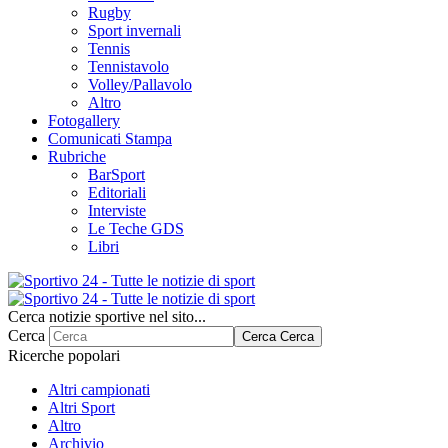
Rugby
Sport invernali
Tennis
Tennistavolo
Volley/Pallavolo
Altro
Fotogallery
Comunicati Stampa
Rubriche
BarSport
Editoriali
Interviste
Le Teche GDS
Libri
Cerca notizie sportive nel sito...
Cerca
Cerca
Cerca
Ricerche popolari
Altri campionati
Altri Sport
Altro
Archivio