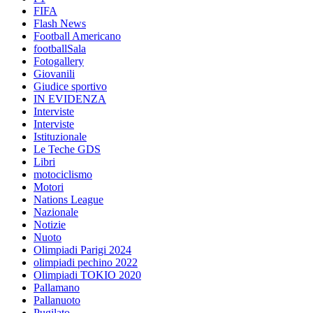
FIFA
Flash News
Football Americano
footballSala
Fotogallery
Giovanili
Giudice sportivo
IN EVIDENZA
Interviste
Interviste
Istituzionale
Le Teche GDS
Libri
motociclismo
Motori
Nations League
Nazionale
Notizie
Nuoto
Olimpiadi Parigi 2024
olimpiadi pechino 2022
Olimpiadi TOKIO 2020
Pallamano
Pallanuoto
Pugilato