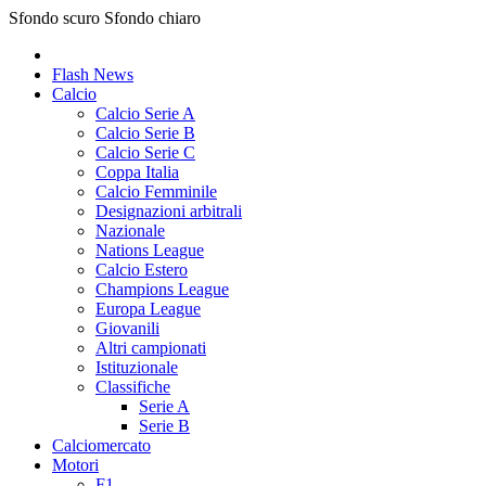
Sfondo scuro
Sfondo chiaro
Flash News
Calcio
Calcio Serie A
Calcio Serie B
Calcio Serie C
Coppa Italia
Calcio Femminile
Designazioni arbitrali
Nazionale
Nations League
Calcio Estero
Champions League
Europa League
Giovanili
Altri campionati
Istituzionale
Classifiche
Serie A
Serie B
Calciomercato
Motori
F1