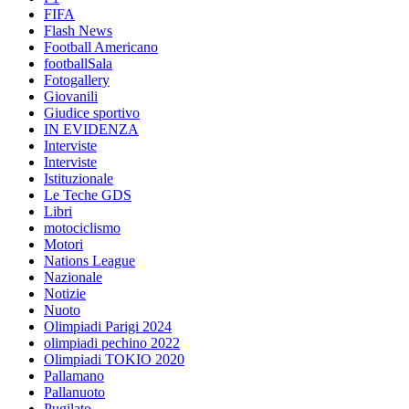
FIFA
Flash News
Football Americano
footballSala
Fotogallery
Giovanili
Giudice sportivo
IN EVIDENZA
Interviste
Interviste
Istituzionale
Le Teche GDS
Libri
motociclismo
Motori
Nations League
Nazionale
Notizie
Nuoto
Olimpiadi Parigi 2024
olimpiadi pechino 2022
Olimpiadi TOKIO 2020
Pallamano
Pallanuoto
Pugilato