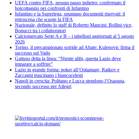
UEFA contro FIFA, nessun passo indietro: confermato il
boicottaggio nei confronti di Infantino
Infantino e la Superlega, spuntano documenti riservati: il
retroscena che scuote la FIFA
Nazionale, definito lo staff di Roberto Mancini: Bollini vice,
Bonucci tra i collaboratori
Calciomercato Serie A e B – i tabelloni aggiornati al 5 agosto
2026
Torino, il precampionato sorride ad Abate: Kulenovic firma il
successo sul Vado
Gattuso detta la linea: “Niente alibi, questa Lazio deve
imparare a soffrire”
Lazio in grande forma: poker all’Ostiamare, Ratkov e
Zaccagni trascinano i biancocelesti
Napoli in crescita: Politano e Lucca stendono l’Osasuna,
secondo successo per Allegri