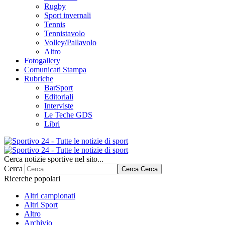
Rugby
Sport invernali
Tennis
Tennistavolo
Volley/Pallavolo
Altro
Fotogallery
Comunicati Stampa
Rubriche
BarSport
Editoriali
Interviste
Le Teche GDS
Libri
Cerca notizie sportive nel sito...
Cerca
Cerca
Cerca
Ricerche popolari
Altri campionati
Altri Sport
Altro
Archivio