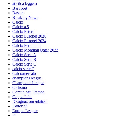
atletica leggera
BarSport
Basket
Breaking News
Calcio
Calcio a 5
Calcio Estero
Calcio Europei 2020
Calcio Europei 2024
Calcio Femminile
Calcio Mondiali Qatar 2022
Calcio Serie A
Calcio Serie B
Calcio Serie C
calcio serie C
Calciomercato
champions league
Champions League
Ciclismo
Comunicati Stampa
Coppa Italia
Designazioni arbitrali
Editoriali
Europa League
F1