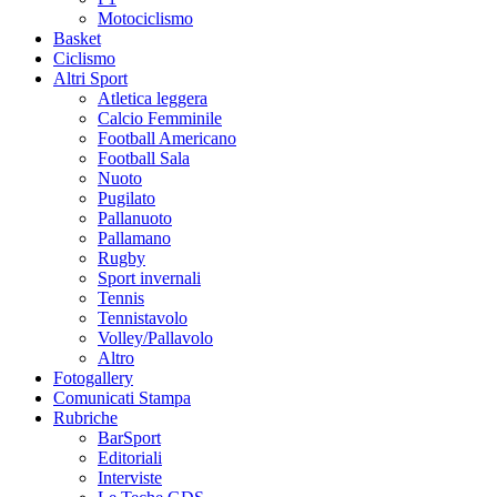
Motociclismo
Basket
Ciclismo
Altri Sport
Atletica leggera
Calcio Femminile
Football Americano
Football Sala
Nuoto
Pugilato
Pallanuoto
Pallamano
Rugby
Sport invernali
Tennis
Tennistavolo
Volley/Pallavolo
Altro
Fotogallery
Comunicati Stampa
Rubriche
BarSport
Editoriali
Interviste