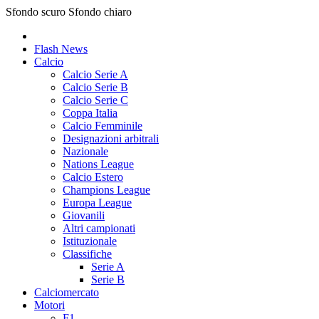
Sfondo scuro
Sfondo chiaro
Flash News
Calcio
Calcio Serie A
Calcio Serie B
Calcio Serie C
Coppa Italia
Calcio Femminile
Designazioni arbitrali
Nazionale
Nations League
Calcio Estero
Champions League
Europa League
Giovanili
Altri campionati
Istituzionale
Classifiche
Serie A
Serie B
Calciomercato
Motori
F1