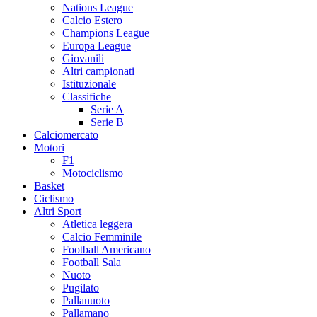
Nations League
Calcio Estero
Champions League
Europa League
Giovanili
Altri campionati
Istituzionale
Classifiche
Serie A
Serie B
Calciomercato
Motori
F1
Motociclismo
Basket
Ciclismo
Altri Sport
Atletica leggera
Calcio Femminile
Football Americano
Football Sala
Nuoto
Pugilato
Pallanuoto
Pallamano