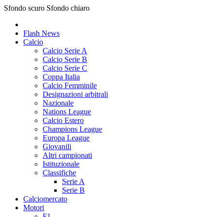
Sfondo scuro
Sfondo chiaro
Flash News
Calcio
Calcio Serie A
Calcio Serie B
Calcio Serie C
Coppa Italia
Calcio Femminile
Designazioni arbitrali
Nazionale
Nations League
Calcio Estero
Champions League
Europa League
Giovanili
Altri campionati
Istituzionale
Classifiche
Serie A
Serie B
Calciomercato
Motori
F1