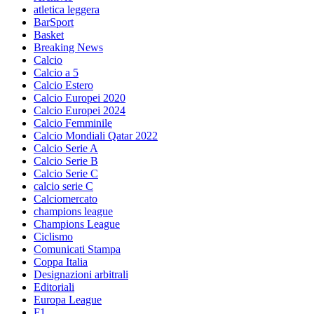
atletica leggera
BarSport
Basket
Breaking News
Calcio
Calcio a 5
Calcio Estero
Calcio Europei 2020
Calcio Europei 2024
Calcio Femminile
Calcio Mondiali Qatar 2022
Calcio Serie A
Calcio Serie B
Calcio Serie C
calcio serie C
Calciomercato
champions league
Champions League
Ciclismo
Comunicati Stampa
Coppa Italia
Designazioni arbitrali
Editoriali
Europa League
F1