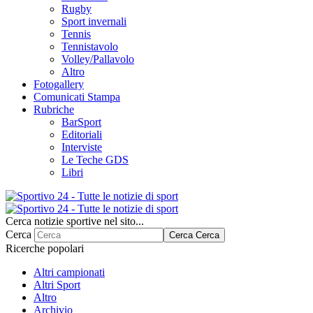
Rugby
Sport invernali
Tennis
Tennistavolo
Volley/Pallavolo
Altro
Fotogallery
Comunicati Stampa
Rubriche
BarSport
Editoriali
Interviste
Le Teche GDS
Libri
Cerca notizie sportive nel sito...
Cerca
Cerca
Cerca
Ricerche popolari
Altri campionati
Altri Sport
Altro
Archivio