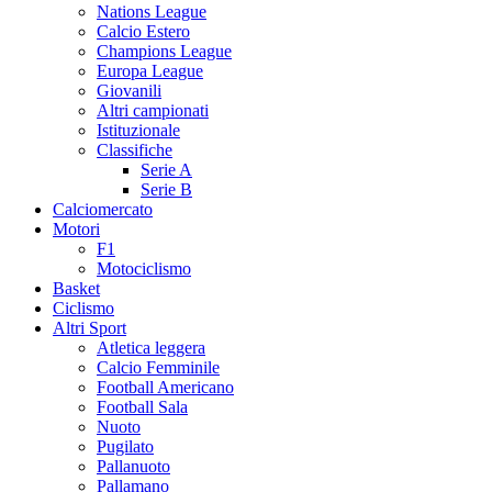
Nations League
Calcio Estero
Champions League
Europa League
Giovanili
Altri campionati
Istituzionale
Classifiche
Serie A
Serie B
Calciomercato
Motori
F1
Motociclismo
Basket
Ciclismo
Altri Sport
Atletica leggera
Calcio Femminile
Football Americano
Football Sala
Nuoto
Pugilato
Pallanuoto
Pallamano