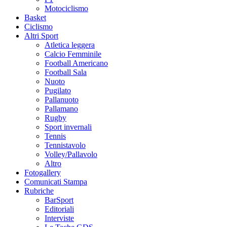
Motociclismo
Basket
Ciclismo
Altri Sport
Atletica leggera
Calcio Femminile
Football Americano
Football Sala
Nuoto
Pugilato
Pallanuoto
Pallamano
Rugby
Sport invernali
Tennis
Tennistavolo
Volley/Pallavolo
Altro
Fotogallery
Comunicati Stampa
Rubriche
BarSport
Editoriali
Interviste