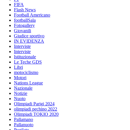
FIFA
Flash News
Football Americano
footballSala
Fotogallery
Giovanili
Giudice sportivo
IN EVIDENZA
Interviste
Interviste
Istituzionale
Le Teche GDS
Libri
motociclismo
Motori
Nations League
Nazionale
Notizie
Nuoto
Olimpiadi Parigi 2024
olimpiadi pechino 2022
Olimpiadi TOKIO 2020
Pallamano
Pallanuoto
Pugilato