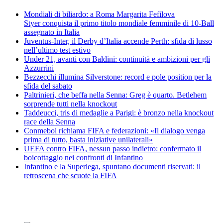
Mondiali di biliardo: a Roma Margarita Fefilova
Styer conquista il primo titolo mondiale femminile di 10-Ball
assegnato in Italia
Juventus-Inter, il Derby d’Italia accende Perth: sfida di lusso
nell’ultimo test estivo
Under 21, avanti con Baldini: continuità e ambizioni per gli
Azzurrini
Bezzecchi illumina Silverstone: record e pole position per la
sfida del sabato
Paltrinieri, che beffa nella Senna: Greg è quarto. Betlehem
sorprende tutti nella knockout
Taddeucci, tris di medaglie a Parigi: è bronzo nella knockout
race della Senna
Conmebol richiama FIFA e federazioni: «Il dialogo venga
prima di tutto, basta iniziative unilaterali»
UEFA contro FIFA, nessun passo indietro: confermato il
boicottaggio nei confronti di Infantino
Infantino e la Superlega, spuntano documenti riservati: il
retroscena che scuote la FIFA