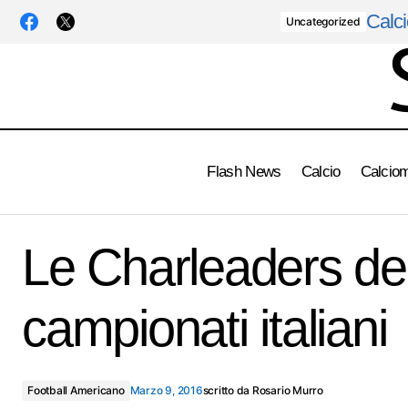
Calci
Uncategorized
Flash News
Calcio
Calcio
Foo
Serie B - Giudice sportivo
Le Charleaders del
campionati italiani
Football Americano
Marzo 9, 2016
scritto da
Rosario Murro