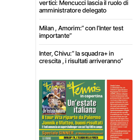
vertici: Mencucci lascia il ruolo di
amministratore delegato
Milan , Amorim:” con l’Inter test
importante”
Inter, Chivu:” la squadra+ in
crescita , i risultati arriveranno”