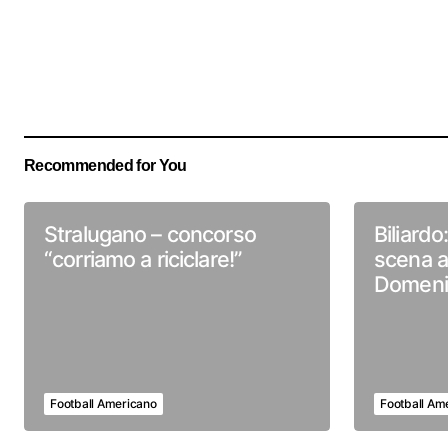
Recommended for You
Stralugano – concorso
Biliardo
“corriamo a riciclare!”
scena a
Domeni
Football Americano
Football Am