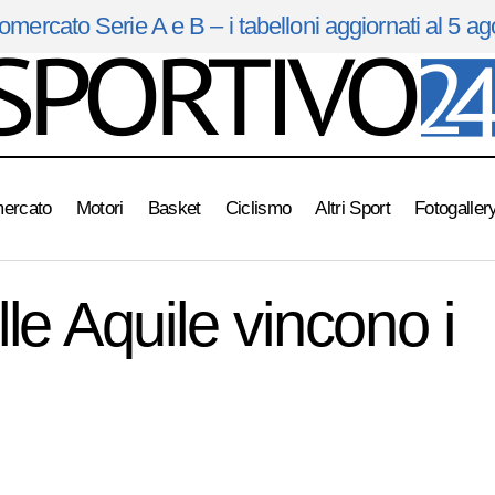
omercato Serie A e B – i tabelloni aggiornati al 5 a
mercato
Motori
Basket
Ciclismo
Altri Sport
Fotogaller
Le Charleaders delle Aquile vincono i campionati ita
tball Americano
le Aquile vincono i