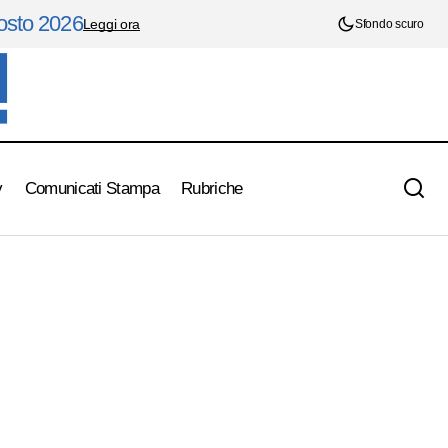
gosto 2026
Leggi ora
Sfondo scuro
y
Comunicati Stampa
Rubriche
Umbria Marathon, Ale Cycling firma la
liani
maglia di leader dell'edizione 2016