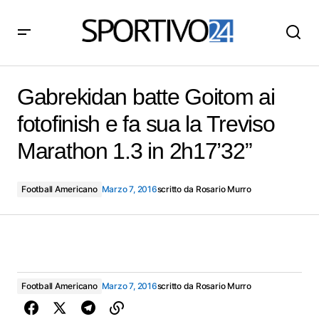
Gabrekidan batte Goitom ai fotofinish e fa sua la
Treviso Marathon 1.3 in 2h17’32”
Gabrekidan batte Goitom ai
fotofinish e fa sua la Treviso
Marathon 1.3 in 2h17’32”
Football Americano
Marzo 7, 2016
scritto da
Rosario Murro
Football Americano
Marzo 7, 2016
scritto da
Rosario Murro