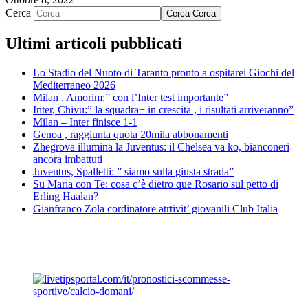
Cerca
Cerca
Cerca
Ultimi articoli pubblicati
Lo Stadio del Nuoto di Taranto pronto a ospitarei Giochi del
Mediterraneo 2026
Milan , Amorim:” con l’Inter test importante”
Inter, Chivu:” la squadra+ in crescita , i risultati arriveranno”
Milan – Inter finisce 1-1
Genoa , raggiunta quota 20mila abbonamenti
Zhegrova illumina la Juventus: il Chelsea va ko, bianconeri
ancora imbattuti
Juventus, Spalletti: ” siamo sulla giusta strada”
Su Maria con Te: cosa c’è dietro que Rosario sul petto di
Erling Haalan?
Gianfranco Zola cordinatore atrtivit’ giovanili Club Italia