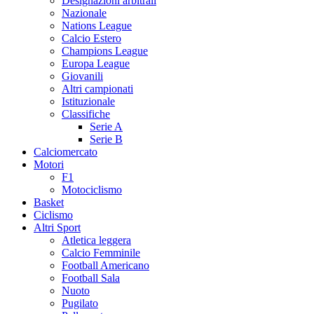
Designazioni arbitrali
Nazionale
Nations League
Calcio Estero
Champions League
Europa League
Giovanili
Altri campionati
Istituzionale
Classifiche
Serie A
Serie B
Calciomercato
Motori
F1
Motociclismo
Basket
Ciclismo
Altri Sport
Atletica leggera
Calcio Femminile
Football Americano
Football Sala
Nuoto
Pugilato