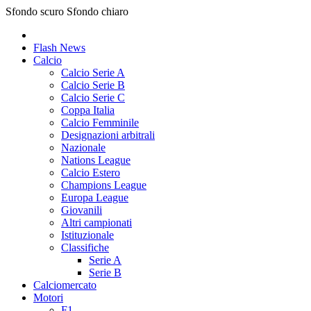
Sfondo scuro
Sfondo chiaro
Flash News
Calcio
Calcio Serie A
Calcio Serie B
Calcio Serie C
Coppa Italia
Calcio Femminile
Designazioni arbitrali
Nazionale
Nations League
Calcio Estero
Champions League
Europa League
Giovanili
Altri campionati
Istituzionale
Classifiche
Serie A
Serie B
Calciomercato
Motori
F1