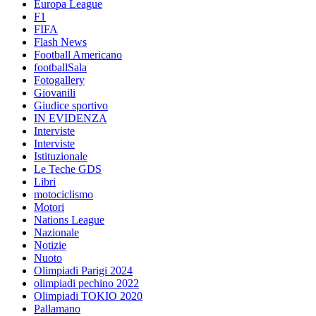
Europa League
F1
FIFA
Flash News
Football Americano
footballSala
Fotogallery
Giovanili
Giudice sportivo
IN EVIDENZA
Interviste
Interviste
Istituzionale
Le Teche GDS
Libri
motociclismo
Motori
Nations League
Nazionale
Notizie
Nuoto
Olimpiadi Parigi 2024
olimpiadi pechino 2022
Olimpiadi TOKIO 2020
Pallamano