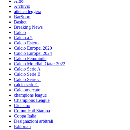
Altro
Archivio
atletica leggera
BarSport
Basket
Breaking News
Calcio
Calcio a 5
Calcio Estero
Calcio Europei 2020
Calcio Europei 2024
Calcio Femminile
Calcio Mondiali Qatar 2022
Calcio Serie A
Calcio Serie B
Calcio Serie C
calcio serie C
Calciomercato
champions league
Champions League
Ciclismo
Comunicati Stampa
Coppa Italia
Designazioni arbitrali
Editoriali