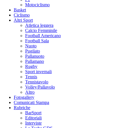
Motociclismo
Basket
Ciclismo
Altri Sport
Atletica leggera
Calcio Femminile
Football Americano
Football Sala
Nuoto
Pugilato
Pallanuoto
Pallamano
Rugby
Sport invernali
Tennis
Tennistavolo
Volley/Pallavolo
Altro
Fotogallery
Comunicati Stampa
Rubriche
BarSport
Editoriali
Interviste