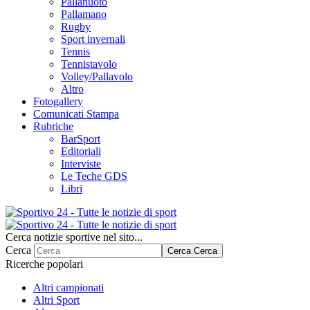
Pallanuoto
Pallamano
Rugby
Sport invernali
Tennis
Tennistavolo
Volley/Pallavolo
Altro
Fotogallery
Comunicati Stampa
Rubriche
BarSport
Editoriali
Interviste
Le Teche GDS
Libri
Cerca notizie sportive nel sito...
Cerca
Cerca
Cerca
Ricerche popolari
Altri campionati
Altri Sport