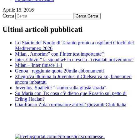
Aprile 15, 2016
Cerca
Cerca
Cerca
Ultimi articoli pubblicati
Lo Stadio del Nuoto di Taranto pronto a ospitarei Giochi del
Mediterraneo 2026
Milan , Amorim:” con l’Inter test importante”
Inter, Chivu:” la squadra+ in crescita , i risultati arriveranno”
Milan – Inter finisce 1-1
Genoa , raggiunta quota 20mila abbonamenti
Zhegrova illumina la Juventus: il Chelsea va ko, bianconeri
ancora imbattuti
Juventus, Spalletti: ” siamo sulla giusta strada”
Su Maria con Te: cosa c’è dietro que Rosario sul petto di
Erling Haalan?
Gianfranco Zola cordinatore atrtivit’ giovanili Club Italia