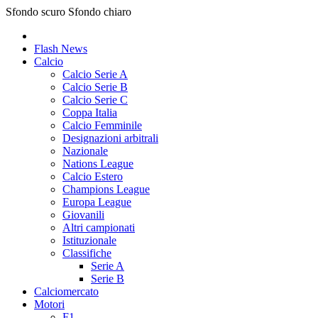
Sfondo scuro
Sfondo chiaro
Flash News
Calcio
Calcio Serie A
Calcio Serie B
Calcio Serie C
Coppa Italia
Calcio Femminile
Designazioni arbitrali
Nazionale
Nations League
Calcio Estero
Champions League
Europa League
Giovanili
Altri campionati
Istituzionale
Classifiche
Serie A
Serie B
Calciomercato
Motori
F1