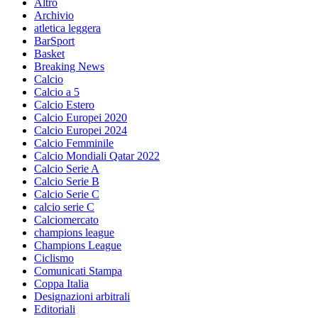
Altro
Archivio
atletica leggera
BarSport
Basket
Breaking News
Calcio
Calcio a 5
Calcio Estero
Calcio Europei 2020
Calcio Europei 2024
Calcio Femminile
Calcio Mondiali Qatar 2022
Calcio Serie A
Calcio Serie B
Calcio Serie C
calcio serie C
Calciomercato
champions league
Champions League
Ciclismo
Comunicati Stampa
Coppa Italia
Designazioni arbitrali
Editoriali