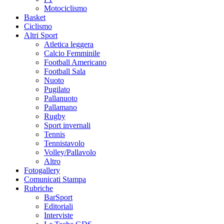
Motociclismo
Basket
Ciclismo
Altri Sport
Atletica leggera
Calcio Femminile
Football Americano
Football Sala
Nuoto
Pugilato
Pallanuoto
Pallamano
Rugby
Sport invernali
Tennis
Tennistavolo
Volley/Pallavolo
Altro
Fotogallery
Comunicati Stampa
Rubriche
BarSport
Editoriali
Interviste