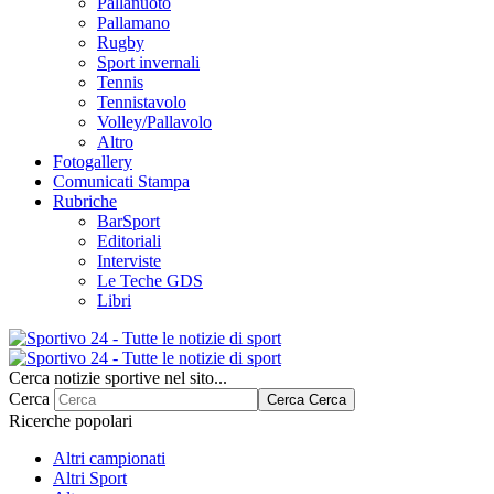
Pallanuoto
Pallamano
Rugby
Sport invernali
Tennis
Tennistavolo
Volley/Pallavolo
Altro
Fotogallery
Comunicati Stampa
Rubriche
BarSport
Editoriali
Interviste
Le Teche GDS
Libri
Cerca notizie sportive nel sito...
Cerca
Cerca
Cerca
Ricerche popolari
Altri campionati
Altri Sport