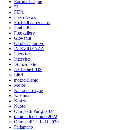
Europa League
F1
FIFA
Flash News
Football Americano
footballSala
Fotogallery
Giovanili
Giudice sportivo
IN EVIDENZA
Interviste
Interviste
Istituzionale
Le Teche GDS
Libri
motociclismo
Motori
Nations League
Nazionale
Notizie
Nuoto
Olimpiadi Parigi 2024
olimpiadi pechino 2022
Olimpiadi TOKIO 2020
Pallamano