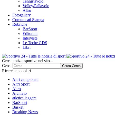
Tennistavolo
Volley/Pallavolo
Altro
Fotogallery
Comunicati Stampa
Rubriche
BarSport
Editoriali
Interviste
Le Teche GDS
Libri
Cerca notizie sportive nel sito...
Cerca
Cerca
Cerca
Ricerche popolari
Altri campionati
Altri Sport
Altro
Archivio
atletica leggera
BarSport
Basket
Breaking News