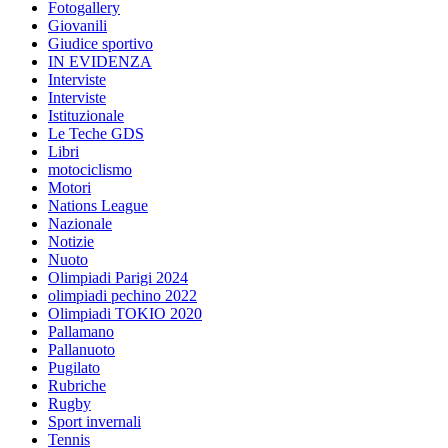
Fotogallery
Giovanili
Giudice sportivo
IN EVIDENZA
Interviste
Interviste
Istituzionale
Le Teche GDS
Libri
motociclismo
Motori
Nations League
Nazionale
Notizie
Nuoto
Olimpiadi Parigi 2024
olimpiadi pechino 2022
Olimpiadi TOKIO 2020
Pallamano
Pallanuoto
Pugilato
Rubriche
Rugby
Sport invernali
Tennis