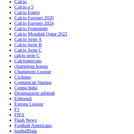
Calcio
Calcio a 5
Calcio Estero
Calcio Europei 2020
Calcio Europei 2024
Calcio Femminile
Calcio Mondiali Qatar 2022
Calcio Serie A
Calcio Serie B
Calcio Serie C
calcio serie C
Calciomercato
champions league
Champions League
Ciclismo
Comunicati Stampa
Coppa Italia
Designazioni arbitrali
Editoriali
Europa League
F1
FIFA
Flash News
Football Americano
footballSala