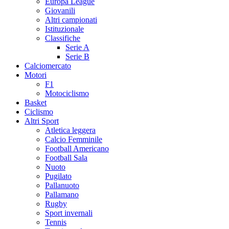
Europa League
Giovanili
Altri campionati
Istituzionale
Classifiche
Serie A
Serie B
Calciomercato
Motori
F1
Motociclismo
Basket
Ciclismo
Altri Sport
Atletica leggera
Calcio Femminile
Football Americano
Football Sala
Nuoto
Pugilato
Pallanuoto
Pallamano
Rugby
Sport invernali
Tennis