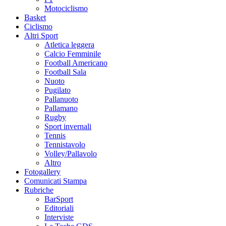
Motociclismo
Basket
Ciclismo
Altri Sport
Atletica leggera
Calcio Femminile
Football Americano
Football Sala
Nuoto
Pugilato
Pallanuoto
Pallamano
Rugby
Sport invernali
Tennis
Tennistavolo
Volley/Pallavolo
Altro
Fotogallery
Comunicati Stampa
Rubriche
BarSport
Editoriali
Interviste