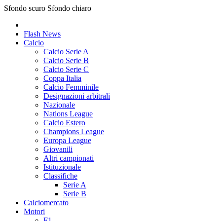
Sfondo scuro
Sfondo chiaro
Flash News
Calcio
Calcio Serie A
Calcio Serie B
Calcio Serie C
Coppa Italia
Calcio Femminile
Designazioni arbitrali
Nazionale
Nations League
Calcio Estero
Champions League
Europa League
Giovanili
Altri campionati
Istituzionale
Classifiche
Serie A
Serie B
Calciomercato
Motori
F1