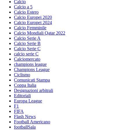
Calcio
Calcio a 5
Calcio Estero
Calcio Europei 2020
Calcio Europei 2024
Calcio Femminile
Calcio Mondiali Qatar 2022
Calcio Serie A
Calcio Serie B
Calcio Serie C
calcio serie C
Calciomercato
champions league
Champions League
Ciclismo
Comunicati Stampa
Coppa Italia
Designazioni arbitrali
Editoriali
Europa League
F1
FIFA
Flash News
Football Americano
footballSala