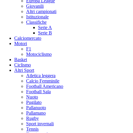
Europa League
Giovanili
Altri campionati
Istituzionale
Classifiche
Serie A
Serie B
Calciomercato
Motori
F1
Motociclismo
Basket
Ciclismo
Altri Sport
Atletica leggera
Calcio Femminile
Football Americano
Football Sala
Nuoto
Pugilato
Pallanuoto
Pallamano
Rugby
Sport invernali
Tennis