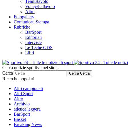
Tennistavolo
Volley/Pallavolo
Altro
Fotogallery
Comunicati Stampa
Rubriche
BarSport
Editoriali
Interviste
Le Teche GDS
Libri
Cerca notizie sportive nel sito...
Cerca
Cerca
Cerca
Ricerche popolari
Altri campionati
Altri Sport
Altro
Archivio
atletica leggera
BarSport
Basket
Breaking News