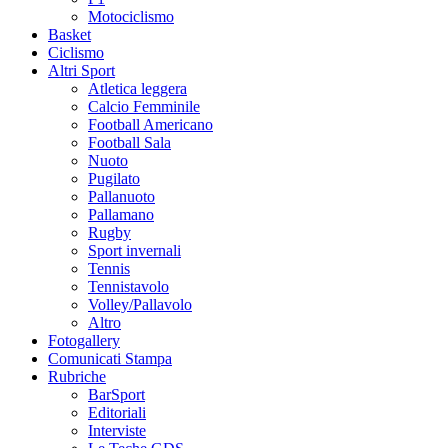
Motociclismo
Basket
Ciclismo
Altri Sport
Atletica leggera
Calcio Femminile
Football Americano
Football Sala
Nuoto
Pugilato
Pallanuoto
Pallamano
Rugby
Sport invernali
Tennis
Tennistavolo
Volley/Pallavolo
Altro
Fotogallery
Comunicati Stampa
Rubriche
BarSport
Editoriali
Interviste