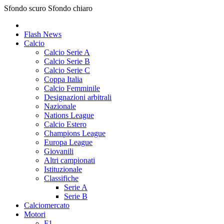
Sfondo scuro
Sfondo chiaro
Flash News
Calcio
Calcio Serie A
Calcio Serie B
Calcio Serie C
Coppa Italia
Calcio Femminile
Designazioni arbitrali
Nazionale
Nations League
Calcio Estero
Champions League
Europa League
Giovanili
Altri campionati
Istituzionale
Classifiche
Serie A
Serie B
Calciomercato
Motori
F1