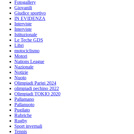
Fotogallery
Giovanili
Giudice sportivo
IN EVIDENZA
Interviste
Interviste
Istituzionale
Le Teche GDS
Libri
motociclismo
Motori
Nations League
Nazionale
Notizie
Nuoto
Olimpiadi Parigi 2024
olimpiadi pechino 2022
Olimpiadi TOKIO 2020
Pallamano
Pallanuoto
Pugilato
Rubriche
Rugby
Sport invernali
Tennis