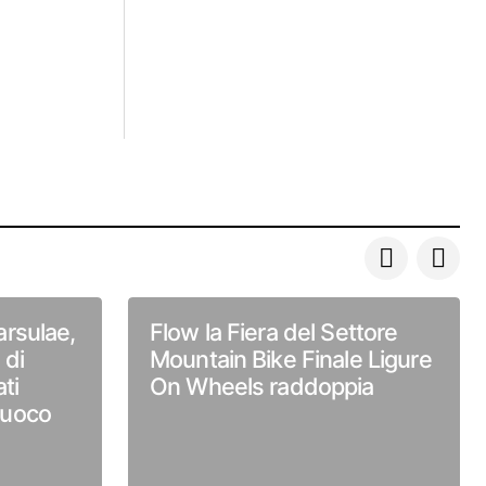
rsulae,
Flow la Fiera del Settore
 di
Mountain Bike Finale Ligure
ti
On Wheels raddoppia
 Fuoco