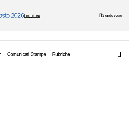
gosto 2026
Leggi ora
Sfondo scuro
y
Comunicati Stampa
Rubriche
nto di squadra
Nel Rotary Day anche le visite guidate al
Museo Bailo per la mostra di Arturo Martini