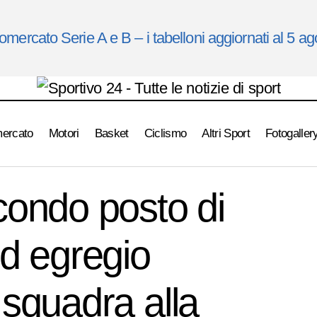
omercato Serie A e B – i tabelloni aggiornati al 5 a
mercato
Motori
Basket
Ciclismo
Altri Sport
Fotogaller
Fast, secondo posto di Davide D’Angelo ed egregio comportame
ondo posto di
ondo Selle Italia-La Voa del Sale
d egregio
squadra alla