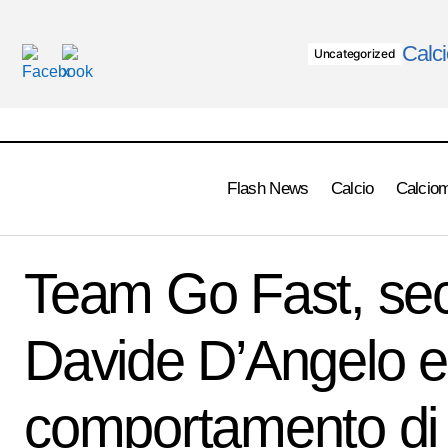
Calci
Uncategorized
Flash News
Calcio
Calcio
Cantone a MIX24 su Radio 24: Higuain,
Team Go 
Ciclismo
troppe quattro giornate, glinene avrei date
Team Go Fast, sec
alla Granf
due
Davide D’Angelo e
comportamento di 