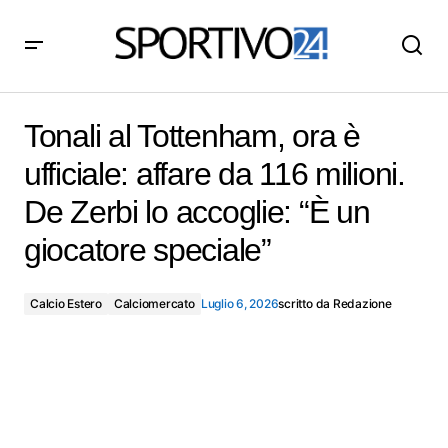
Tonali al Tottenham, ora è ufficiale: affare da 116
milioni. De Zerbi lo accoglie: “È un giocatore speciale”
Tonali al Tottenham, ora è
ufficiale: affare da 116 milioni.
De Zerbi lo accoglie: “È un
giocatore speciale”
Calcio Estero
Calciomercato
Luglio 6, 2026
scritto da
Redazione