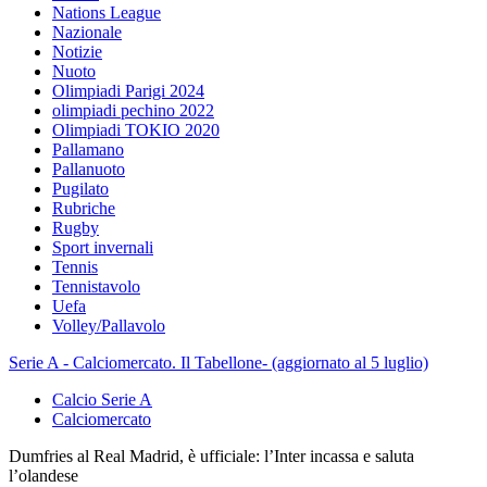
Nations League
Nazionale
Notizie
Nuoto
Olimpiadi Parigi 2024
olimpiadi pechino 2022
Olimpiadi TOKIO 2020
Pallamano
Pallanuoto
Pugilato
Rubriche
Rugby
Sport invernali
Tennis
Tennistavolo
Uefa
Volley/Pallavolo
Serie A - Calciomercato. Il Tabellone- (aggiornato al 5 luglio)
Calcio Serie A
Calciomercato
Dumfries al Real Madrid, è ufficiale: l’Inter incassa e saluta
l’olandese