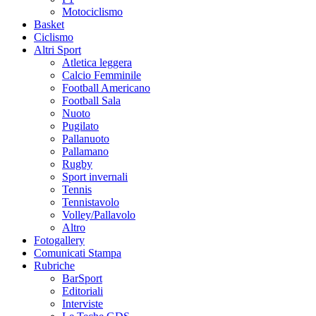
Motociclismo
Basket
Ciclismo
Altri Sport
Atletica leggera
Calcio Femminile
Football Americano
Football Sala
Nuoto
Pugilato
Pallanuoto
Pallamano
Rugby
Sport invernali
Tennis
Tennistavolo
Volley/Pallavolo
Altro
Fotogallery
Comunicati Stampa
Rubriche
BarSport
Editoriali
Interviste