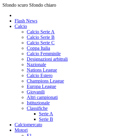
Sfondo scuro
Sfondo chiaro
Flash News
Calcio
Calcio Serie A
Calcio Serie B
Calcio Serie C
Coppa Italia
Calcio Femminile
Designazioni arbitrali
Nazionale
Nations League
Calcio Estero
Champions League
Europa League
Giovanili
Altri campionati
Istituzionale
Classifiche
Serie A
Serie B
Calciomercato
Motori
F1