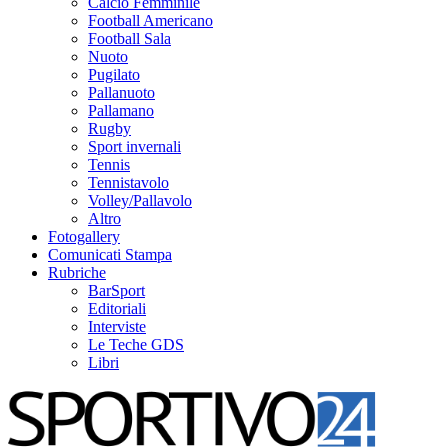
Calcio Femminile
Football Americano
Football Sala
Nuoto
Pugilato
Pallanuoto
Pallamano
Rugby
Sport invernali
Tennis
Tennistavolo
Volley/Pallavolo
Altro
Fotogallery
Comunicati Stampa
Rubriche
BarSport
Editoriali
Interviste
Le Teche GDS
Libri