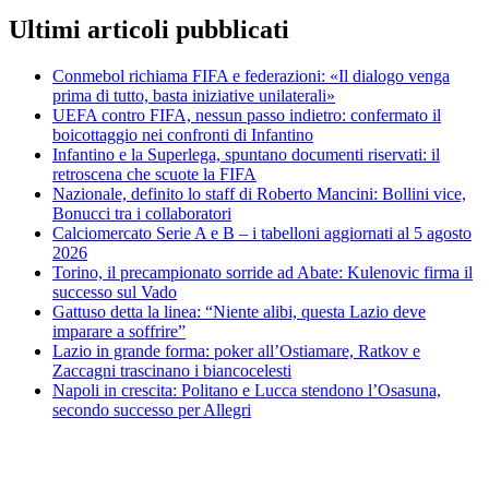
Ultimi articoli pubblicati
Conmebol richiama FIFA e federazioni: «Il dialogo venga
prima di tutto, basta iniziative unilaterali»
UEFA contro FIFA, nessun passo indietro: confermato il
boicottaggio nei confronti di Infantino
Infantino e la Superlega, spuntano documenti riservati: il
retroscena che scuote la FIFA
Nazionale, definito lo staff di Roberto Mancini: Bollini vice,
Bonucci tra i collaboratori
Calciomercato Serie A e B – i tabelloni aggiornati al 5 agosto
2026
Torino, il precampionato sorride ad Abate: Kulenovic firma il
successo sul Vado
Gattuso detta la linea: “Niente alibi, questa Lazio deve
imparare a soffrire”
Lazio in grande forma: poker all’Ostiamare, Ratkov e
Zaccagni trascinano i biancocelesti
Napoli in crescita: Politano e Lucca stendono l’Osasuna,
secondo successo per Allegri