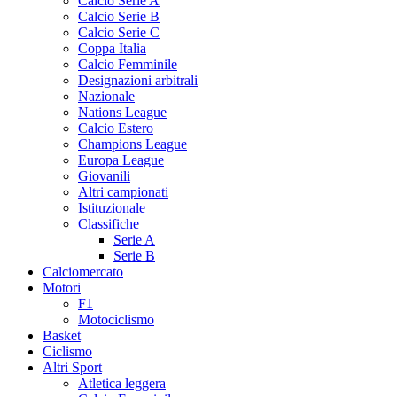
Calcio Serie A
Calcio Serie B
Calcio Serie C
Coppa Italia
Calcio Femminile
Designazioni arbitrali
Nazionale
Nations League
Calcio Estero
Champions League
Europa League
Giovanili
Altri campionati
Istituzionale
Classifiche
Serie A
Serie B
Calciomercato
Motori
F1
Motociclismo
Basket
Ciclismo
Altri Sport
Atletica leggera