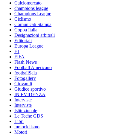
Calciomercato
champions league
Champions League
Ciclismo
Comunicati Stampa
Coppa Italia
Designazioni arbitrali
Editoriali
Europa League
F1
FIFA
Flash News
Football Americano
footballSala
Fotogallery
Giovanili
Giudice sportivo
IN EVIDENZA
Interviste
Interviste
Istituzionale
Le Teche GDS
Libri
motociclismo
Motori