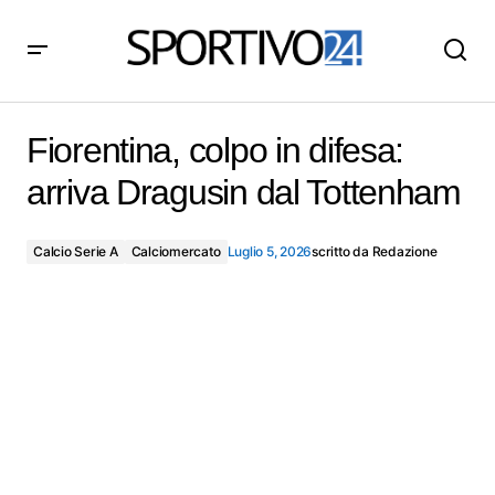
Fiorentina, colpo in difesa: arriva Dragusin dal
Tottenham
Fiorentina, colpo in difesa:
arriva Dragusin dal Tottenham
Calcio Serie A
Calciomercato
Luglio 5, 2026
scritto da
Redazione