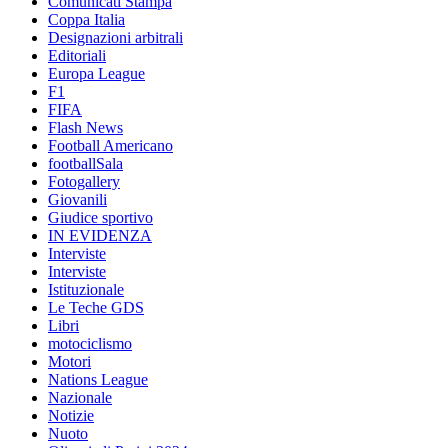
Comunicati Stampa
Coppa Italia
Designazioni arbitrali
Editoriali
Europa League
F1
FIFA
Flash News
Football Americano
footballSala
Fotogallery
Giovanili
Giudice sportivo
IN EVIDENZA
Interviste
Interviste
Istituzionale
Le Teche GDS
Libri
motociclismo
Motori
Nations League
Nazionale
Notizie
Nuoto