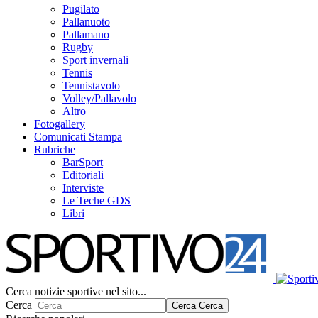
Pugilato
Pallanuoto
Pallamano
Rugby
Sport invernali
Tennis
Tennistavolo
Volley/Pallavolo
Altro
Fotogallery
Comunicati Stampa
Rubriche
BarSport
Editoriali
Interviste
Le Teche GDS
Libri
Cerca notizie sportive nel sito...
Cerca
Cerca
Cerca