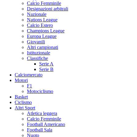
Calcio Femminile
Designazioni arbitrali
Nazionale
Nations League
Calcio Estero
Champions League
Europa League
Giovanili
Altri campionati
Istituzionale
Classifiche
Serie A
Serie B
Calciomercato
Motori
F1
Motociclismo
Basket
Ciclismo
Altri Sport
Atletica leggera
Calcio Femminile
Football Americano
Football Sala
Nuoto