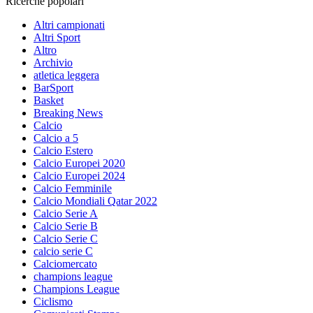
Ricerche popolari
Altri campionati
Altri Sport
Altro
Archivio
atletica leggera
BarSport
Basket
Breaking News
Calcio
Calcio a 5
Calcio Estero
Calcio Europei 2020
Calcio Europei 2024
Calcio Femminile
Calcio Mondiali Qatar 2022
Calcio Serie A
Calcio Serie B
Calcio Serie C
calcio serie C
Calciomercato
champions league
Champions League
Ciclismo