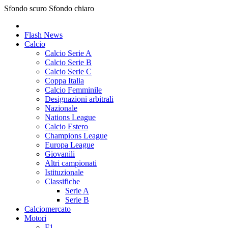
Sfondo scuro
Sfondo chiaro
Flash News
Calcio
Calcio Serie A
Calcio Serie B
Calcio Serie C
Coppa Italia
Calcio Femminile
Designazioni arbitrali
Nazionale
Nations League
Calcio Estero
Champions League
Europa League
Giovanili
Altri campionati
Istituzionale
Classifiche
Serie A
Serie B
Calciomercato
Motori
F1