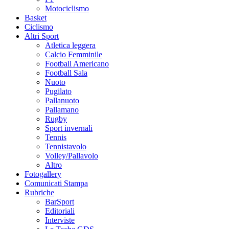
Motociclismo
Basket
Ciclismo
Altri Sport
Atletica leggera
Calcio Femminile
Football Americano
Football Sala
Nuoto
Pugilato
Pallanuoto
Pallamano
Rugby
Sport invernali
Tennis
Tennistavolo
Volley/Pallavolo
Altro
Fotogallery
Comunicati Stampa
Rubriche
BarSport
Editoriali
Interviste