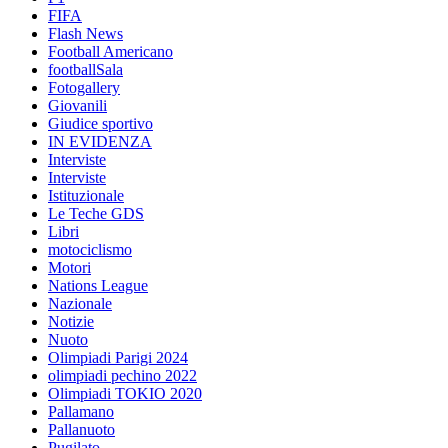
FIFA
Flash News
Football Americano
footballSala
Fotogallery
Giovanili
Giudice sportivo
IN EVIDENZA
Interviste
Interviste
Istituzionale
Le Teche GDS
Libri
motociclismo
Motori
Nations League
Nazionale
Notizie
Nuoto
Olimpiadi Parigi 2024
olimpiadi pechino 2022
Olimpiadi TOKIO 2020
Pallamano
Pallanuoto
Pugilato