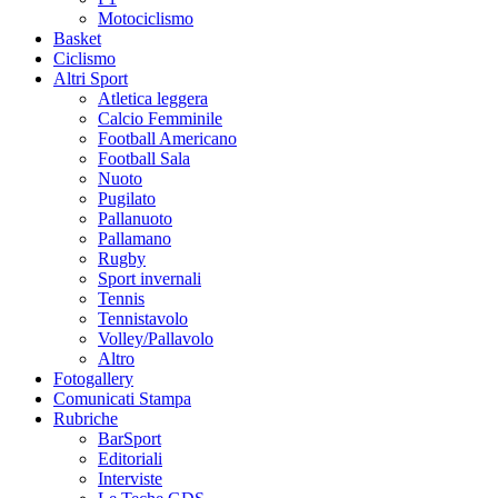
Motociclismo
Basket
Ciclismo
Altri Sport
Atletica leggera
Calcio Femminile
Football Americano
Football Sala
Nuoto
Pugilato
Pallanuoto
Pallamano
Rugby
Sport invernali
Tennis
Tennistavolo
Volley/Pallavolo
Altro
Fotogallery
Comunicati Stampa
Rubriche
BarSport
Editoriali
Interviste