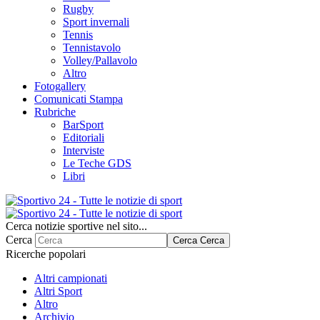
Rugby
Sport invernali
Tennis
Tennistavolo
Volley/Pallavolo
Altro
Fotogallery
Comunicati Stampa
Rubriche
BarSport
Editoriali
Interviste
Le Teche GDS
Libri
Cerca notizie sportive nel sito...
Cerca
Cerca
Cerca
Ricerche popolari
Altri campionati
Altri Sport
Altro
Archivio