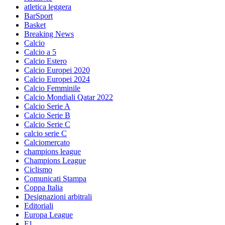
atletica leggera
BarSport
Basket
Breaking News
Calcio
Calcio a 5
Calcio Estero
Calcio Europei 2020
Calcio Europei 2024
Calcio Femminile
Calcio Mondiali Qatar 2022
Calcio Serie A
Calcio Serie B
Calcio Serie C
calcio serie C
Calciomercato
champions league
Champions League
Ciclismo
Comunicati Stampa
Coppa Italia
Designazioni arbitrali
Editoriali
Europa League
F1