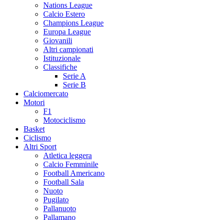
Nations League
Calcio Estero
Champions League
Europa League
Giovanili
Altri campionati
Istituzionale
Classifiche
Serie A
Serie B
Calciomercato
Motori
F1
Motociclismo
Basket
Ciclismo
Altri Sport
Atletica leggera
Calcio Femminile
Football Americano
Football Sala
Nuoto
Pugilato
Pallanuoto
Pallamano