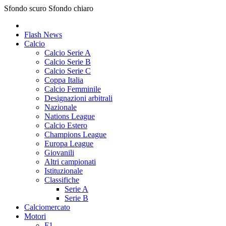
Sfondo scuro
Sfondo chiaro
Flash News
Calcio
Calcio Serie A
Calcio Serie B
Calcio Serie C
Coppa Italia
Calcio Femminile
Designazioni arbitrali
Nazionale
Nations League
Calcio Estero
Champions League
Europa League
Giovanili
Altri campionati
Istituzionale
Classifiche
Serie A
Serie B
Calciomercato
Motori
F1