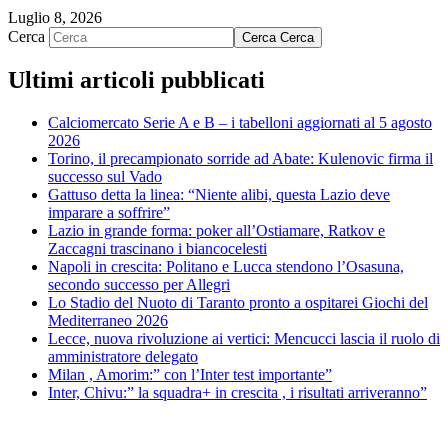
Luglio 8, 2026
Cerca
Cerca
Cerca
Ultimi articoli pubblicati
Calciomercato Serie A e B – i tabelloni aggiornati al 5 agosto
2026
Torino, il precampionato sorride ad Abate: Kulenovic firma il
successo sul Vado
Gattuso detta la linea: “Niente alibi, questa Lazio deve
imparare a soffrire”
Lazio in grande forma: poker all’Ostiamare, Ratkov e
Zaccagni trascinano i biancocelesti
Napoli in crescita: Politano e Lucca stendono l’Osasuna,
secondo successo per Allegri
Lo Stadio del Nuoto di Taranto pronto a ospitarei Giochi del
Mediterraneo 2026
Lecce, nuova rivoluzione ai vertici: Mencucci lascia il ruolo di
amministratore delegato
Milan , Amorim:” con l’Inter test importante”
Inter, Chivu:” la squadra+ in crescita , i risultati arriveranno”