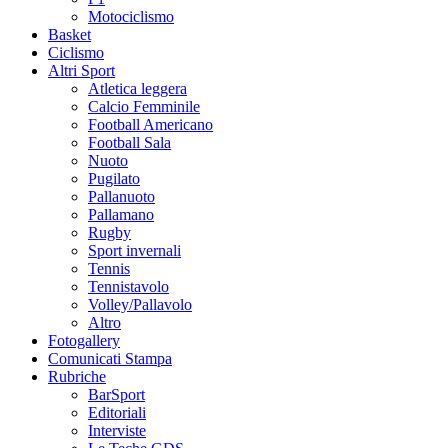
Motociclismo
Basket
Ciclismo
Altri Sport
Atletica leggera
Calcio Femminile
Football Americano
Football Sala
Nuoto
Pugilato
Pallanuoto
Pallamano
Rugby
Sport invernali
Tennis
Tennistavolo
Volley/Pallavolo
Altro
Fotogallery
Comunicati Stampa
Rubriche
BarSport
Editoriali
Interviste