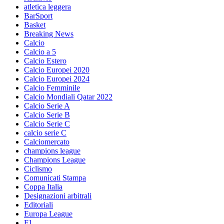
atletica leggera
BarSport
Basket
Breaking News
Calcio
Calcio a 5
Calcio Estero
Calcio Europei 2020
Calcio Europei 2024
Calcio Femminile
Calcio Mondiali Qatar 2022
Calcio Serie A
Calcio Serie B
Calcio Serie C
calcio serie C
Calciomercato
champions league
Champions League
Ciclismo
Comunicati Stampa
Coppa Italia
Designazioni arbitrali
Editoriali
Europa League
F1