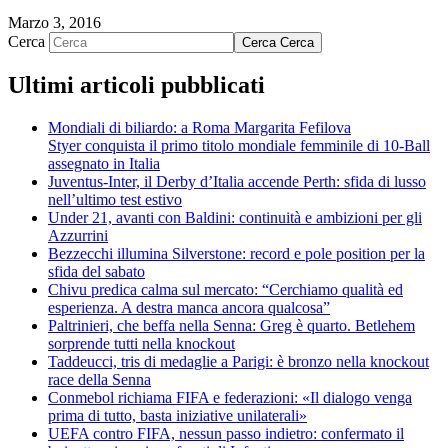
Marzo 3, 2016
Cerca
Cerca
Cerca
Ultimi articoli pubblicati
Mondiali di biliardo: a Roma Margarita Fefilova
Styer conquista il primo titolo mondiale femminile di 10-Ball
assegnato in Italia
Juventus-Inter, il Derby d’Italia accende Perth: sfida di lusso
nell’ultimo test estivo
Under 21, avanti con Baldini: continuità e ambizioni per gli
Azzurrini
Bezzecchi illumina Silverstone: record e pole position per la
sfida del sabato
Chivu predica calma sul mercato: “Cerchiamo qualità ed
esperienza. A destra manca ancora qualcosa”
Paltrinieri, che beffa nella Senna: Greg è quarto. Betlehem
sorprende tutti nella knockout
Taddeucci, tris di medaglie a Parigi: è bronzo nella knockout
race della Senna
Conmebol richiama FIFA e federazioni: «Il dialogo venga
prima di tutto, basta iniziative unilaterali»
UEFA contro FIFA, nessun passo indietro: confermato il