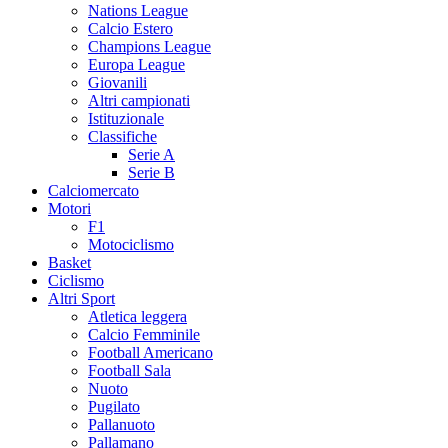
Nations League
Calcio Estero
Champions League
Europa League
Giovanili
Altri campionati
Istituzionale
Classifiche
Serie A
Serie B
Calciomercato
Motori
F1
Motociclismo
Basket
Ciclismo
Altri Sport
Atletica leggera
Calcio Femminile
Football Americano
Football Sala
Nuoto
Pugilato
Pallanuoto
Pallamano