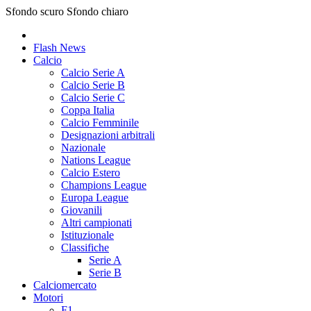
Sfondo scuro
Sfondo chiaro
Flash News
Calcio
Calcio Serie A
Calcio Serie B
Calcio Serie C
Coppa Italia
Calcio Femminile
Designazioni arbitrali
Nazionale
Nations League
Calcio Estero
Champions League
Europa League
Giovanili
Altri campionati
Istituzionale
Classifiche
Serie A
Serie B
Calciomercato
Motori
F1