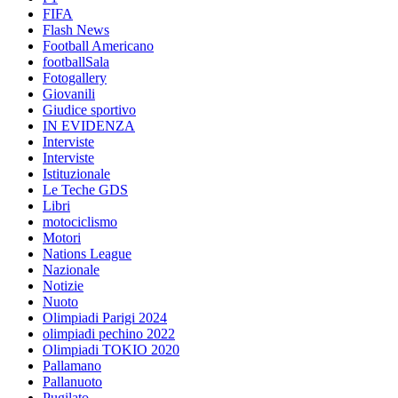
FIFA
Flash News
Football Americano
footballSala
Fotogallery
Giovanili
Giudice sportivo
IN EVIDENZA
Interviste
Interviste
Istituzionale
Le Teche GDS
Libri
motociclismo
Motori
Nations League
Nazionale
Notizie
Nuoto
Olimpiadi Parigi 2024
olimpiadi pechino 2022
Olimpiadi TOKIO 2020
Pallamano
Pallanuoto
Pugilato