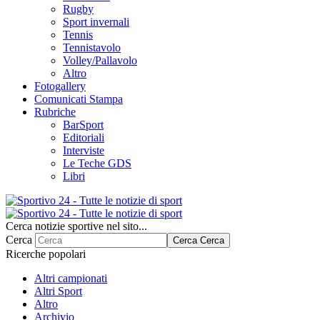
Rugby
Sport invernali
Tennis
Tennistavolo
Volley/Pallavolo
Altro
Fotogallery
Comunicati Stampa
Rubriche
BarSport
Editoriali
Interviste
Le Teche GDS
Libri
Cerca notizie sportive nel sito...
Cerca
Cerca
Cerca
Ricerche popolari
Altri campionati
Altri Sport
Altro
Archivio