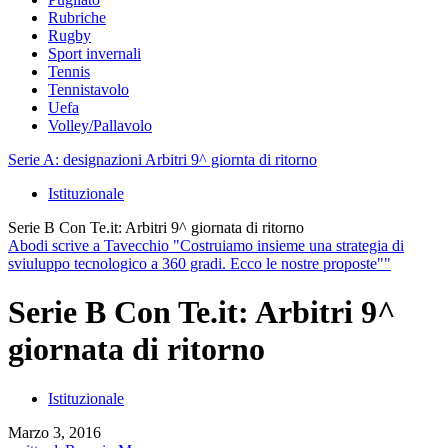
Rubriche
Rugby
Sport invernali
Tennis
Tennistavolo
Uefa
Volley/Pallavolo
Serie A: designazioni Arbitri 9^ giornta di ritorno
Istituzionale
Serie B Con Te.it: Arbitri 9^ giornata di ritorno
Abodi scrive a Tavecchio "Costruiamo insieme una strategia di
sviuluppo tecnologico a 360 gradi. Ecco le nostre proposte""
Serie B Con Te.it: Arbitri 9^
giornata di ritorno
Istituzionale
Marzo 3, 2016