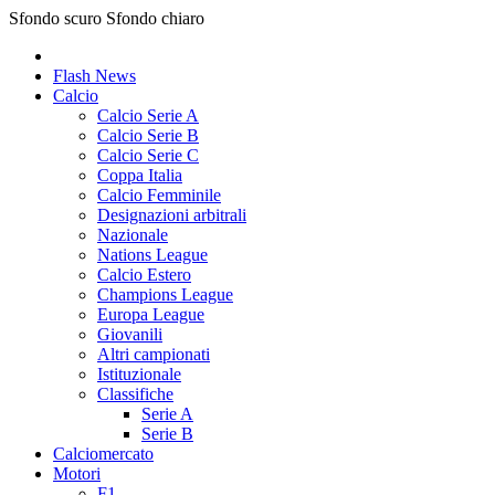
Sfondo scuro
Sfondo chiaro
Flash News
Calcio
Calcio Serie A
Calcio Serie B
Calcio Serie C
Coppa Italia
Calcio Femminile
Designazioni arbitrali
Nazionale
Nations League
Calcio Estero
Champions League
Europa League
Giovanili
Altri campionati
Istituzionale
Classifiche
Serie A
Serie B
Calciomercato
Motori
F1