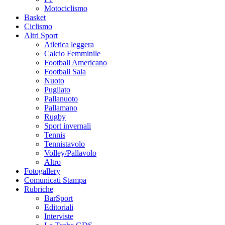
Motociclismo
Basket
Ciclismo
Altri Sport
Atletica leggera
Calcio Femminile
Football Americano
Football Sala
Nuoto
Pugilato
Pallanuoto
Pallamano
Rugby
Sport invernali
Tennis
Tennistavolo
Volley/Pallavolo
Altro
Fotogallery
Comunicati Stampa
Rubriche
BarSport
Editoriali
Interviste