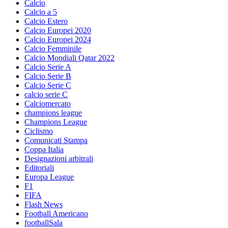
Calcio
Calcio a 5
Calcio Estero
Calcio Europei 2020
Calcio Europei 2024
Calcio Femminile
Calcio Mondiali Qatar 2022
Calcio Serie A
Calcio Serie B
Calcio Serie C
calcio serie C
Calciomercato
champions league
Champions League
Ciclismo
Comunicati Stampa
Coppa Italia
Designazioni arbitrali
Editoriali
Europa League
F1
FIFA
Flash News
Football Americano
footballSala