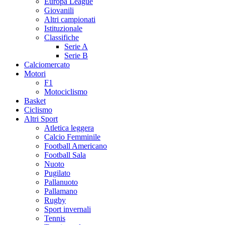
Europa League
Giovanili
Altri campionati
Istituzionale
Classifiche
Serie A
Serie B
Calciomercato
Motori
F1
Motociclismo
Basket
Ciclismo
Altri Sport
Atletica leggera
Calcio Femminile
Football Americano
Football Sala
Nuoto
Pugilato
Pallanuoto
Pallamano
Rugby
Sport invernali
Tennis