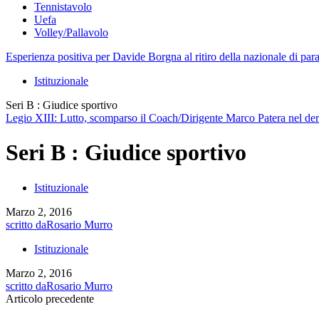
Tennistavolo
Uefa
Volley/Pallavolo
Esperienza positiva per Davide Borgna al ritiro della nazionale di par
Istituzionale
Seri B : Giudice sportivo
Legio XIII: Lutto, scomparso il Coach/Dirigente Marco Patera nel derb
Seri B : Giudice sportivo
Istituzionale
Marzo 2, 2016
scritto da
Rosario Murro
Istituzionale
Marzo 2, 2016
scritto da
Rosario Murro
Articolo precedente