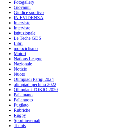
Fotogallery
Giovanili
Giudice sportivo
IN EVIDENZA
Interviste
Interviste
Istituzionale
Le Teche GDS
Libri
motociclismo
Motori
Nations League
Nazionale
Notizie
Nuoto
Olimpiadi Parigi 2024
olimpiadi pechino 2022
Olimpiadi TOKIO 2020
Pallamano
Pallanuoto
Pugilato
Rubriche
Rugby
Sport invernali
Tennis