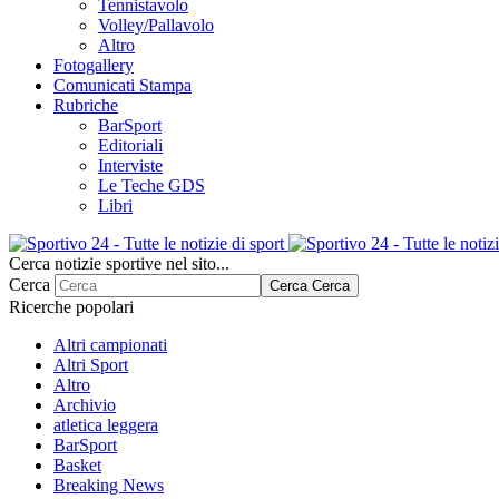
Tennistavolo
Volley/Pallavolo
Altro
Fotogallery
Comunicati Stampa
Rubriche
BarSport
Editoriali
Interviste
Le Teche GDS
Libri
Cerca notizie sportive nel sito...
Cerca
Cerca
Cerca
Ricerche popolari
Altri campionati
Altri Sport
Altro
Archivio
atletica leggera
BarSport
Basket
Breaking News