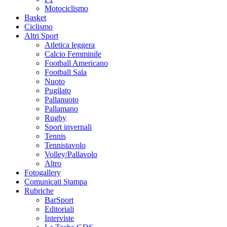
Motociclismo
Basket
Ciclismo
Altri Sport
Atletica leggera
Calcio Femminile
Football Americano
Football Sala
Nuoto
Pugilato
Pallanuoto
Pallamano
Rugby
Sport invernali
Tennis
Tennistavolo
Volley/Pallavolo
Altro
Fotogallery
Comunicati Stampa
Rubriche
BarSport
Editoriali
Interviste