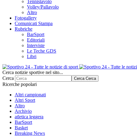
Tennistavolo
Volley/Pallavolo
Altro
Fotogallery
Comunicati Stampa
Rubriche
BarSport
Editoriali
Interviste
Le Teche GDS
Libri
Cerca notizie sportive nel sito...
Cerca
Cerca
Cerca
Ricerche popolari
Altri campionati
Altri Sport
Altro
Archivio
atletica leggera
BarSport
Basket
Breaking News