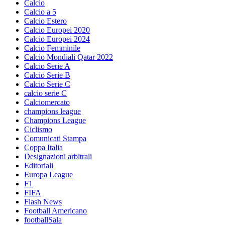
Calcio
Calcio a 5
Calcio Estero
Calcio Europei 2020
Calcio Europei 2024
Calcio Femminile
Calcio Mondiali Qatar 2022
Calcio Serie A
Calcio Serie B
Calcio Serie C
calcio serie C
Calciomercato
champions league
Champions League
Ciclismo
Comunicati Stampa
Coppa Italia
Designazioni arbitrali
Editoriali
Europa League
F1
FIFA
Flash News
Football Americano
footballSala