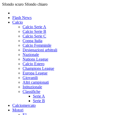
Sfondo scuro
Sfondo chiaro
Flash News
Calcio
Calcio Serie A
Calcio Serie B
Calcio Serie C
Coppa Italia
Calcio Femminile
Designazioni arbitrali
Nazionale
Nations League
Calcio Estero
Champions League
Europa League
Giovanili
Altri campionati
Istituzionale
Classifiche
Serie A
Serie B
Calciomercato
Motori
F1