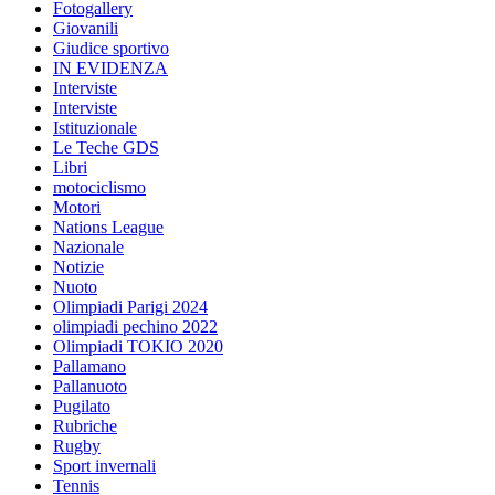
Fotogallery
Giovanili
Giudice sportivo
IN EVIDENZA
Interviste
Interviste
Istituzionale
Le Teche GDS
Libri
motociclismo
Motori
Nations League
Nazionale
Notizie
Nuoto
Olimpiadi Parigi 2024
olimpiadi pechino 2022
Olimpiadi TOKIO 2020
Pallamano
Pallanuoto
Pugilato
Rubriche
Rugby
Sport invernali
Tennis