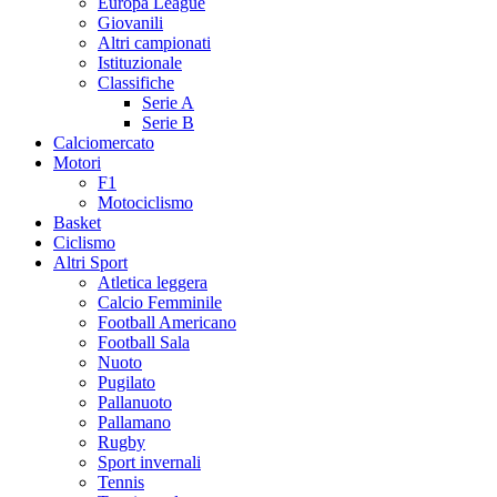
Europa League
Giovanili
Altri campionati
Istituzionale
Classifiche
Serie A
Serie B
Calciomercato
Motori
F1
Motociclismo
Basket
Ciclismo
Altri Sport
Atletica leggera
Calcio Femminile
Football Americano
Football Sala
Nuoto
Pugilato
Pallanuoto
Pallamano
Rugby
Sport invernali
Tennis