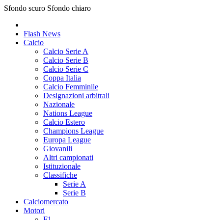
Sfondo scuro
Sfondo chiaro
Flash News
Calcio
Calcio Serie A
Calcio Serie B
Calcio Serie C
Coppa Italia
Calcio Femminile
Designazioni arbitrali
Nazionale
Nations League
Calcio Estero
Champions League
Europa League
Giovanili
Altri campionati
Istituzionale
Classifiche
Serie A
Serie B
Calciomercato
Motori
F1