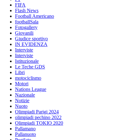
FIFA
Flash News
Football Americano
footballSala
Fotogallery
Giovanili
Giudice sportivo
IN EVIDENZA
Interviste
Interviste
Istituzionale
Le Teche GDS
Libri
motociclismo
Motori
Nations League
Nazionale
Notizie
Nuoto
Olimpiadi Parigi 2024
olimpiadi pechino 2022
Olimpiadi TOKIO 2020
Pallamano
Pallanuoto
Pugilato