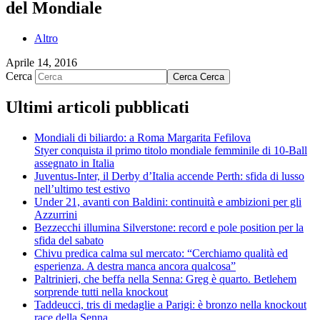
del Mondiale
Altro
Aprile 14, 2016
Cerca
Cerca
Cerca
Ultimi articoli pubblicati
Mondiali di biliardo: a Roma Margarita Fefilova
Styer conquista il primo titolo mondiale femminile di 10-Ball
assegnato in Italia
Juventus-Inter, il Derby d’Italia accende Perth: sfida di lusso
nell’ultimo test estivo
Under 21, avanti con Baldini: continuità e ambizioni per gli
Azzurrini
Bezzecchi illumina Silverstone: record e pole position per la
sfida del sabato
Chivu predica calma sul mercato: “Cerchiamo qualità ed
esperienza. A destra manca ancora qualcosa”
Paltrinieri, che beffa nella Senna: Greg è quarto. Betlehem
sorprende tutti nella knockout
Taddeucci, tris di medaglie a Parigi: è bronzo nella knockout
race della Senna