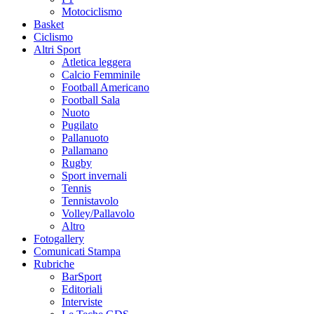
Motociclismo
Basket
Ciclismo
Altri Sport
Atletica leggera
Calcio Femminile
Football Americano
Football Sala
Nuoto
Pugilato
Pallanuoto
Pallamano
Rugby
Sport invernali
Tennis
Tennistavolo
Volley/Pallavolo
Altro
Fotogallery
Comunicati Stampa
Rubriche
BarSport
Editoriali
Interviste