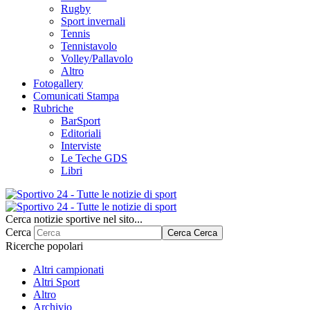
Rugby
Sport invernali
Tennis
Tennistavolo
Volley/Pallavolo
Altro
Fotogallery
Comunicati Stampa
Rubriche
BarSport
Editoriali
Interviste
Le Teche GDS
Libri
Cerca notizie sportive nel sito...
Cerca
Cerca
Cerca
Ricerche popolari
Altri campionati
Altri Sport
Altro
Archivio