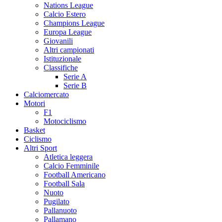
Nations League
Calcio Estero
Champions League
Europa League
Giovanili
Altri campionati
Istituzionale
Classifiche
Serie A
Serie B
Calciomercato
Motori
F1
Motociclismo
Basket
Ciclismo
Altri Sport
Atletica leggera
Calcio Femminile
Football Americano
Football Sala
Nuoto
Pugilato
Pallanuoto
Pallamano