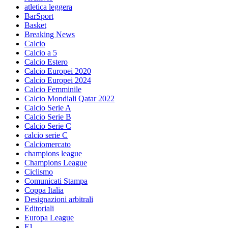
atletica leggera
BarSport
Basket
Breaking News
Calcio
Calcio a 5
Calcio Estero
Calcio Europei 2020
Calcio Europei 2024
Calcio Femminile
Calcio Mondiali Qatar 2022
Calcio Serie A
Calcio Serie B
Calcio Serie C
calcio serie C
Calciomercato
champions league
Champions League
Ciclismo
Comunicati Stampa
Coppa Italia
Designazioni arbitrali
Editoriali
Europa League
F1