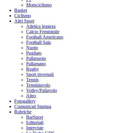
Motociclismo
Basket
Ciclismo
Altri Sport
Atletica leggera
Calcio Femminile
Football Americano
Football Sala
Nuoto
Pugilato
Pallanuoto
Pallamano
Rugby
Sport invernali
Tennis
Tennistavolo
Volley/Pallavolo
Altro
Fotogallery
Comunicati Stampa
Rubriche
BarSport
Editoriali
Interviste