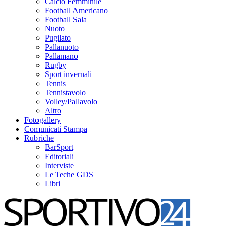
Calcio Femminile
Football Americano
Football Sala
Nuoto
Pugilato
Pallanuoto
Pallamano
Rugby
Sport invernali
Tennis
Tennistavolo
Volley/Pallavolo
Altro
Fotogallery
Comunicati Stampa
Rubriche
BarSport
Editoriali
Interviste
Le Teche GDS
Libri