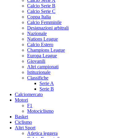
Calcio Serie A
Calcio Serie B
Calcio Serie C
Coppa Italia
Calcio Femminile
Designazioni arbitrali
Nazionale
Nations League
Calcio Estero
Champions League
Europa League
Giovanili
Altri campionati
Istituzionale
Classifiche
Serie A
Serie B
Calciomercato
Motori
F1
Motociclismo
Basket
Ciclismo
Altri Sport
Atletica leggera