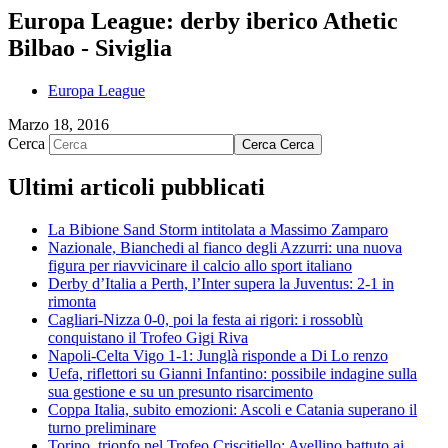
Europa League: derby iberico Athetic
Bilbao - Siviglia
Europa League
Marzo 18, 2016
Cerca
Cerca
Cerca
Ultimi articoli pubblicati
La Bibione Sand Storm intitolata a Massimo Zamparo
Nazionale, Bianchedi al fianco degli Azzurri: una nuova
figura per riavvicinare il calcio allo sport italiano
Derby d’Italia a Perth, l’Inter supera la Juventus: 2-1 in
rimonta
Cagliari-Nizza 0-0, poi la festa ai rigori: i rossoblù
conquistano il Trofeo Gigi Riva
Napoli-Celta Vigo 1-1: Junglà risponde a Di Lo renzo
Uefa, riflettori su Gianni Infantino: possibile indagine sulla
sua gestione e su un presunto risarcimento
Coppa Italia, subito emozioni: Ascoli e Catania superano il
turno preliminare
Torino, trionfo nel Trofeo Criscitiello: Avellino battuto ai