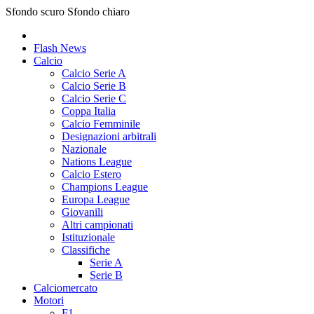
Sfondo scuro
Sfondo chiaro
Flash News
Calcio
Calcio Serie A
Calcio Serie B
Calcio Serie C
Coppa Italia
Calcio Femminile
Designazioni arbitrali
Nazionale
Nations League
Calcio Estero
Champions League
Europa League
Giovanili
Altri campionati
Istituzionale
Classifiche
Serie A
Serie B
Calciomercato
Motori
F1