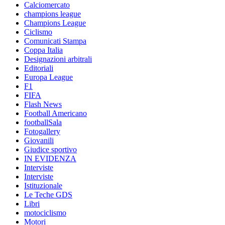
Calciomercato
champions league
Champions League
Ciclismo
Comunicati Stampa
Coppa Italia
Designazioni arbitrali
Editoriali
Europa League
F1
FIFA
Flash News
Football Americano
footballSala
Fotogallery
Giovanili
Giudice sportivo
IN EVIDENZA
Interviste
Interviste
Istituzionale
Le Teche GDS
Libri
motociclismo
Motori