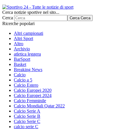
Cerca notizie sportive nel sito...
Cerca
Cerca
Cerca
Ricerche popolari
Altri campionati
Altri Sport
Altro
Archivio
atletica leggera
BarSport
Basket
Breaking News
Calcio
Calcio a 5
Calcio Estero
Calcio Europei 2020
Calcio Europei 2024
Calcio Femminile
Calcio Mondiali Qatar 2022
Calcio Serie A
Calcio Serie B
Calcio Serie C
calcio serie C