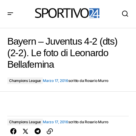
Bayern – Juventus 4-2 (dts) (2-2). Le foto di Leonardo
Bellafemina
Bayern – Juventus 4-2 (dts)
(2-2). Le foto di Leonardo
Bellafemina
Champions League
Marzo 17, 2016
scritto da
Rosario Murro
Champions League
Marzo 17, 2016
scritto da
Rosario Murro