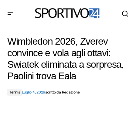
Wimbledon 2026, Zverev convince e vola agli ottavi:
Swiatek eliminata a sorpresa, Paolini trova Eala
Wimbledon 2026, Zverev
convince e vola agli ottavi:
Swiatek eliminata a sorpresa,
Paolini trova Eala
Tennis
Luglio 4, 2026
scritto da
Redazione