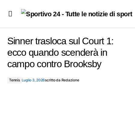
Sinner trasloca sul Court 1: ecco quando scenderà in
campo contro Brooksby
Sinner trasloca sul Court 1:
ecco quando scenderà in
campo contro Brooksby
Tennis
Luglio 3, 2026
scritto da
Redazione