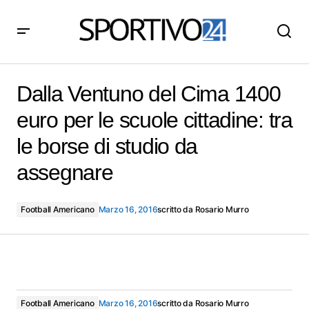
Dalla Ventuno del Cima 1400 euro per le scuole
cittadine: tra le borse di studio da assegnare
Dalla Ventuno del Cima 1400
euro per le scuole cittadine: tra
le borse di studio da
assegnare
Football Americano
Marzo 16, 2016
scritto da
Rosario Murro
Football Americano
Marzo 16, 2016
scritto da
Rosario Murro