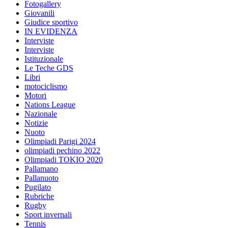
Fotogallery
Giovanili
Giudice sportivo
IN EVIDENZA
Interviste
Interviste
Istituzionale
Le Teche GDS
Libri
motociclismo
Motori
Nations League
Nazionale
Notizie
Nuoto
Olimpiadi Parigi 2024
olimpiadi pechino 2022
Olimpiadi TOKIO 2020
Pallamano
Pallanuoto
Pugilato
Rubriche
Rugby
Sport invernali
Tennis