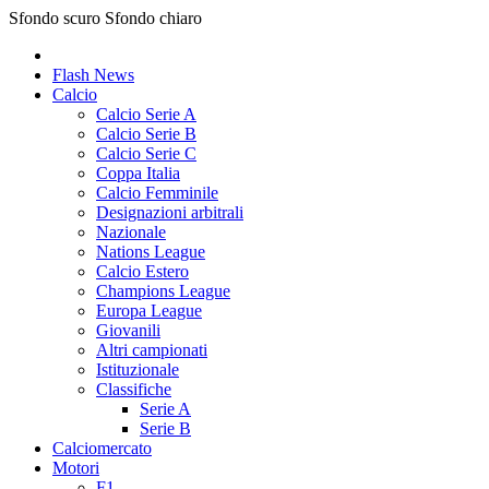
Sfondo scuro
Sfondo chiaro
Flash News
Calcio
Calcio Serie A
Calcio Serie B
Calcio Serie C
Coppa Italia
Calcio Femminile
Designazioni arbitrali
Nazionale
Nations League
Calcio Estero
Champions League
Europa League
Giovanili
Altri campionati
Istituzionale
Classifiche
Serie A
Serie B
Calciomercato
Motori
F1