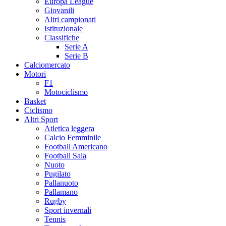
Europa League
Giovanili
Altri campionati
Istituzionale
Classifiche
Serie A
Serie B
Calciomercato
Motori
F1
Motociclismo
Basket
Ciclismo
Altri Sport
Atletica leggera
Calcio Femminile
Football Americano
Football Sala
Nuoto
Pugilato
Pallanuoto
Pallamano
Rugby
Sport invernali
Tennis