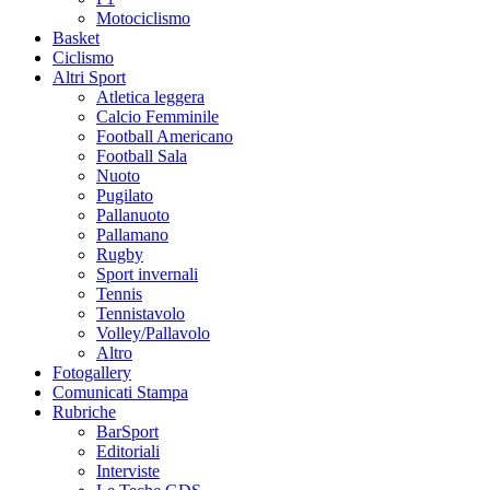
Motociclismo
Basket
Ciclismo
Altri Sport
Atletica leggera
Calcio Femminile
Football Americano
Football Sala
Nuoto
Pugilato
Pallanuoto
Pallamano
Rugby
Sport invernali
Tennis
Tennistavolo
Volley/Pallavolo
Altro
Fotogallery
Comunicati Stampa
Rubriche
BarSport
Editoriali
Interviste