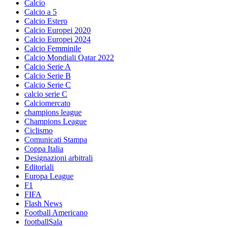
Calcio
Calcio a 5
Calcio Estero
Calcio Europei 2020
Calcio Europei 2024
Calcio Femminile
Calcio Mondiali Qatar 2022
Calcio Serie A
Calcio Serie B
Calcio Serie C
calcio serie C
Calciomercato
champions league
Champions League
Ciclismo
Comunicati Stampa
Coppa Italia
Designazioni arbitrali
Editoriali
Europa League
F1
FIFA
Flash News
Football Americano
footballSala