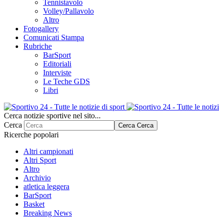
Tennistavolo
Volley/Pallavolo
Altro
Fotogallery
Comunicati Stampa
Rubriche
BarSport
Editoriali
Interviste
Le Teche GDS
Libri
Cerca notizie sportive nel sito...
Cerca
Cerca
Cerca
Ricerche popolari
Altri campionati
Altri Sport
Altro
Archivio
atletica leggera
BarSport
Basket
Breaking News